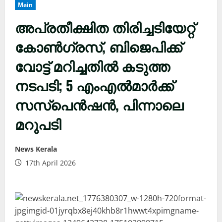
Main
അപ്രതീക്ഷിത തിരിച്ചടിയേറ്റ്
കോൺ​ഗ്രസ്, ബിജെപിക്ക്
വോട്ട് മറിച്ചതിൽ കടുത്ത
നടപടി; 5 എംഎൽമാ‌ർക്ക്
സസ്പെൻഷൻ, പിന്നാലെ
മറുപടി
News Kerala
17th April 2026