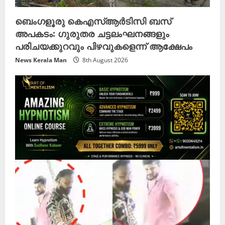
ബെംഗളൂരു കെഎസ്ആർടിസി ബസ്
അപകടം: ഗുരുതര ചട്ടലംഘനങ്ങളും
പരിചയക്കുറവും പിഴവുകളെന്ന് ആക്ഷേപം
News Kerala Man
8th August 2026