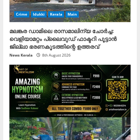
Crime
Idukki
Kerala
Main
മലങ്കര ഡാമിലെ രാസമാലിന്യ ചോർച്ച:
വെളിയാമറ്റം പ്ലൈവുഡ് ഫാക്ടറി പൂട്ടാൻ
ജില്ലാ ഭരണകൂടത്തിന്റെ ഉത്തരവ്
News Kerala
8th August 2026