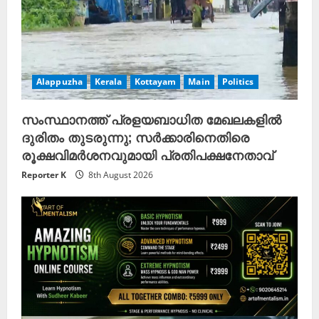
Alappuzha
Kerala
Kottayam
Main
Politics
സംസ്ഥാനത്ത് പ്രളയബാധിത മേഖലകളിൽ
ദുരിതം തുടരുന്നു; സർക്കാരിനെതിരെ
രൂക്ഷവിമർശനവുമായി പ്രതിപക്ഷനേതാവ്
Reporter K
8th August 2026