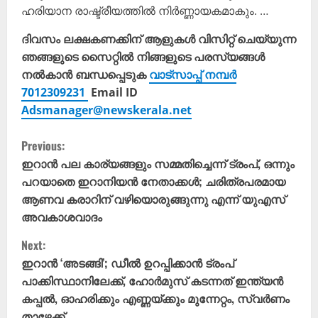
ഹരിയാന രാഷ്ട്രീയത്തിൽ നിർണ്ണായകമാകും. …
ദിവസം ലക്ഷകണക്കിന് ആളുകൾ വിസിറ്റ് ചെയ്യുന്ന
ഞങ്ങളുടെ സൈറ്റിൽ നിങ്ങളുടെ പരസ്യങ്ങൾ
നൽകാൻ ബന്ധപ്പെടുക
വാട്സാപ്പ് നമ്പർ
7012309231
Email ID
Adsmanager@newskerala.net
C
Previous:
o
ഇറാൻ പല കാര്യങ്ങളും സമ്മതിച്ചെന്ന് ട്രംപ്, ഒന്നും
പറയാതെ ഇറാനിയൻ നേതാക്കൾ; ചരിത്രപരമായ
n
ആണവ കരാറിന് വഴിയൊരുങ്ങുന്നു എന്ന് യുഎസ്
അവകാശവാദം
t
Next:
i
ഇറാൻ ‘അടങ്ങി’; ഡീൽ ഉറപ്പിക്കാൻ ട്രംപ്
പാക്കിസ്ഥാനിലേക്ക്, ഹോർമുസ് കടന്നത് ഇന്ത്യൻ
n
കപ്പൽ, ഓഹരിക്കും എണ്ണയ്ക്കും മുന്നേറ്റം, സ്വർണം
താഴേക്ക്