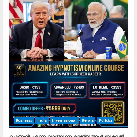
Business
India
international
Kerala
Politics
റഷ്യൻ എണ്ണ വാങ്ങുന്ന രാജ്യങ്ങൾക്കുമേൽ