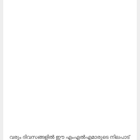
വരും ദിവസങ്ങളിൽ ഈ എംഎൽഎമാരുടെ നിലപാട്