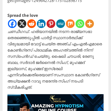
Spread the love
ചണ്ഡീ​ഗഡ്: ഹരിയാനയിൽ നടന്ന രാജ്യസഭാ
തെരഞ്ഞെടുപ്പിൽ പാർട്ടി സ്ഥാനാർത്ഥിക്ക്
വിരുദ്ധമായി വോട്ട് ചെയ്ത അഞ്ച് എംഎൽഎമാരെ
കോൺഗ്രസ് പ്രാഥമിക അംഗത്വത്തിൽ നിന്ന്
സസ്പെൻഡ് ചെയ്തു. ഷൈലി ചൗധരി, രേണു
ബാല, സർദാർ ജർനൈൽ സിംഗ്, മുഹമ്മദ്
ഇല്യാസ്, മുഹമ്മദ് ഇസ്രേലി
എന്നിവർക്കെതിരെയാണ് സംസ്ഥാന കോൺഗ്രസ്
അധ്യക്ഷൻ റാവു നരേന്ദ്ര സിംഗ് നടപടി
സ്വീകരിച്ചത്.