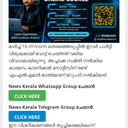
മാർച്ച് 16-ന് നടന്ന തെരഞ്ഞെടുപ്പിൽ ഇവർ പാർട്ടി
വിരുദ്ധമായി വോട്ട് ചെയ്തത് വലിയ
വിവാദമായിരുന്നു. അച്ചടക്ക സമിതി നൽകിയ
കാരണം കാണിക്കൽ നോട്ടീസിന് രണ്ട്
എംഎൽഎമാർ മാത്രമാണ് മറുപടി നൽകിയത്.
News Kerala Whatsapp Group ചേരാൻ
CLICK HERE
News Kerala Telegram Group ചേരാൻ
CLICK HERE
ഈ വിശദീകരണങ്ങൾ തൃപ്തികരമല്ലെന്ന്