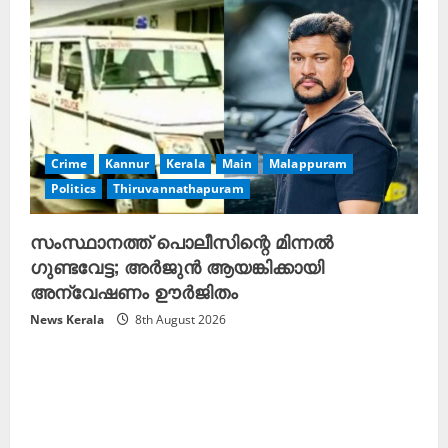
Crime
Kannur
Kerala
Main
Malappuram
Politics
Thiruvannathapuram
സംസ്ഥാനത്ത് പൊലീസിന്റെ മിന്നൽ
ഗുണ്ടവേട്ട; അർജുൻ ആയങ്കിക്കായി
അന്വേഷണം ഊർജിതം
News Kerala
8th August 2026