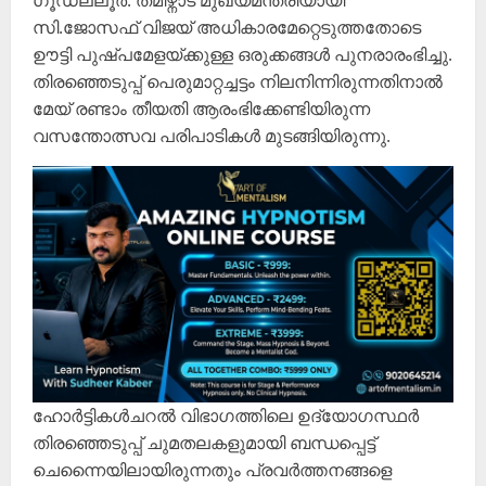
ഗൂഡല്ലൂർ: തമിഴ്നാട് മുഖ്യമന്ത്രിയായി
സി.ജോസഫ് വിജയ് അധികാരമേറ്റെടുത്തതോടെ
ഊട്ടി പുഷ്പമേളയ്ക്കുള്ള ഒരുക്കങ്ങൾ പുനരാരംഭിച്ചു.
തിരഞ്ഞെടുപ്പ് പെരുമാറ്റച്ചട്ടം നിലനിന്നിരുന്നതിനാൽ
മേയ് രണ്ടാം തീയതി ആരംഭിക്കേണ്ടിയിരുന്ന
വസന്തോത്സവ പരിപാടികൾ മുടങ്ങിയിരുന്നു.
ഹോർട്ടികൾചറൽ വിഭാഗത്തിലെ ഉദ്യോഗസ്ഥർ
തിരഞ്ഞെടുപ്പ് ചുമതലകളുമായി ബന്ധപ്പെട്ട്
ചെന്നൈയിലായിരുന്നതും പ്രവർത്തനങ്ങളെ