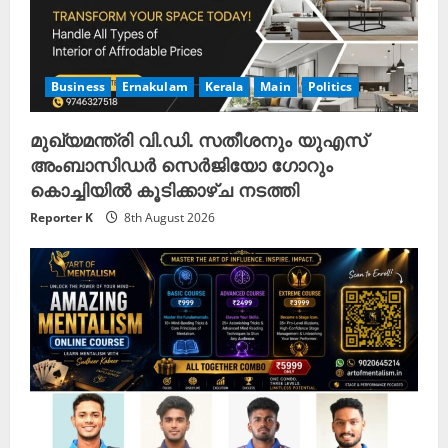
n
g
Business
Ernakulam
Kerala
Main
Politics
മുഖ്യമന്ത്രി വി.ഡി. സതീശനും യുഎസ്
അംബാസിഡർ സെർജിയോ ഗോറും
കൊച്ചിയിൽ കൂടിക്കാഴ്ച നടത്തി
Reporter K
8th August 2026