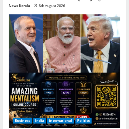
News Kerala
8th August 2026
Business
India
international
Politics