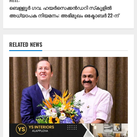
Next:
t
ബെള്ളൂർ ഗവ. ഹയർസെക്കൻഡറി സ്‌കൂളിൽ
അധ്യാപക നിയമനം: അഭിമുഖം ഒക്ടോബർ 22-ന്
i
n
u
RELATED NEWS
e
R
e
a
d
i