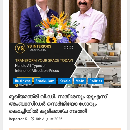
Business
Ernakulam
Kerala
Main
Politics
മുഖ്യമന്ത്രി വി.ഡി. സതീശനും യുഎസ്
അംബാസിഡർ സെർജിയോ ഗോറും
കൊച്ചിയിൽ കൂടിക്കാഴ്ച നടത്തി
Reporter K
8th August 2026