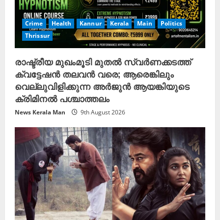
Crime
Health
Kannur
Kerala
Main
Politics
Thrissur
രാഷ്ട്രീയ മുഖംമൂടി മുതൽ സ്വർണക്കടത്ത്
ക്വട്ടേഷൻ തലവൻ വരെ; ആരെങ്കിലും
വെല്ലുവിളിക്കുന്ന അർജുൻ ആയങ്കിയുടെ
ക്രിമിനൽ പശ്ചാത്തലം
News Kerala Man
9th August 2026