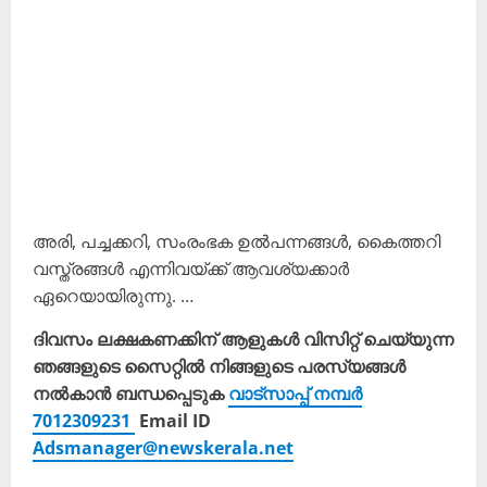
അരി, പച്ചക്കറി, സംരംഭക ഉൽപന്നങ്ങൾ, കൈത്തറി
വസ്ത്രങ്ങൾ എന്നിവയ്ക്ക് ആവശ്യക്കാർ
ഏറെയായിരുന്നു. …
ദിവസം ലക്ഷകണക്കിന് ആളുകൾ വിസിറ്റ് ചെയ്യുന്ന
ഞങ്ങളുടെ സൈറ്റിൽ നിങ്ങളുടെ പരസ്യങ്ങൾ
നൽകാൻ ബന്ധപ്പെടുക
വാട്സാപ്പ് നമ്പർ
7012309231
Email ID
Adsmanager@newskerala.net