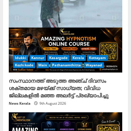
d
i
n
g
Idukki
Kannur
Kasargode
Kerala
Kottayam
Kozhikode
Main
Pathanamthitta
Wayanad
സംസ്ഥാനത്ത് അടുത്ത അഞ്ച് ദിവസം
ശക്തമായ മഴയ്ക്ക് സാധ്യത; വിവിധ
ജില്ലകളിൽ മഞ്ഞ അലർട്ട് പ്രഖ്യാപിച്ചു
News Kerala
9th August 2026