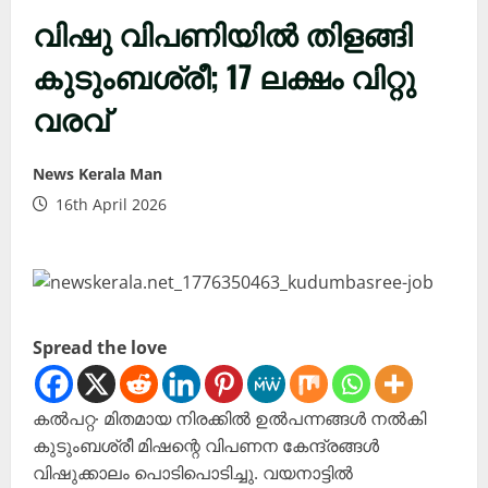
വിഷു വിപണിയിൽ തിളങ്ങി
കുടുംബശ്രീ; 17 ലക്ഷം വിറ്റു
വരവ്
News Kerala Man
16th April 2026
Spread the love
കൽപറ്റ∙ മിതമായ നിരക്കിൽ ഉൽപന്നങ്ങൾ നൽകി
കുടുംബശ്രീ മിഷന്റെ വിപണന കേന്ദ്രങ്ങൾ
വിഷുക്കാലം പൊടിപൊടിച്ചു. വയനാട്ടിൽ