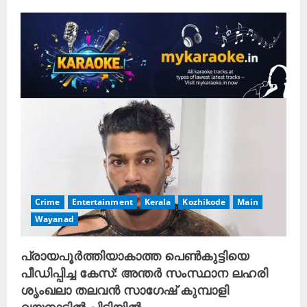
Crime
Entertainment
Kerala
Kozhikode
Main
Wayanad
പ്രായപൂർത്തിയാകാത്ത പെൺകുട്ടിയെ
പീഡിപ്പിച്ച കേസ്: അന്തർ സംസ്ഥാന ലഹരി
ശൃംഖലാ തലവൻ സാഗേഷ് കുമ്പാളി
വയനാട്ടിൽ പിടിയിൽ