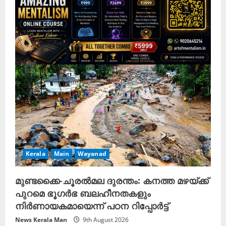
Kerala
Main
Wayanad
മുണ്ടക്കൈ-ചൂരൽമല ദുരന്തം: കനത്ത മഴയ്ക്ക്
പുറമെ ഭൂഗർഭ ബലഹീനതകളും
നിർണായകമായെന്ന് പഠന റിപ്പോർട്ട്
News Kerala Man
9th August 2026