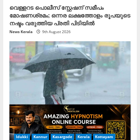
വെള്ളറട പൊലീസ്‌ സ്റ്റേഷന് സമീപം
മോഷണശ്രമം; ഒന്നര ലക്ഷത്തോളം രൂപയുടെ
നഷ്ടം വരുത്തിയ പ്രതി പിടിയിൽ
News Kerala
9th August 2026
Idukki
Kannur
Kasargode
Kerala
Kottayam