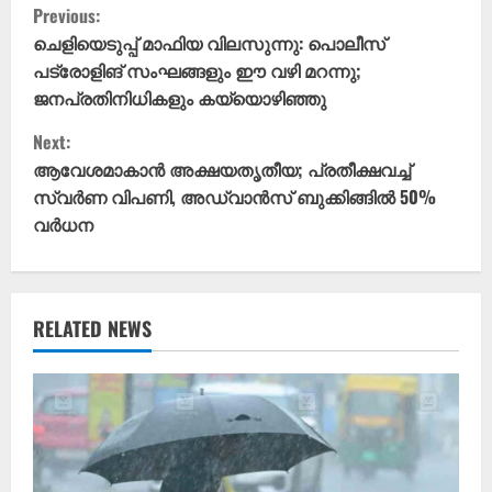
C
Previous:
o
ചെളിയെടുപ്പ് മാഫിയ വിലസുന്നു: പൊലീസ്
പട്രോളിങ് സംഘങ്ങളും ഈ വഴി മറന്നു;
n
ജനപ്രതിനിധികളും കയ്യൊഴിഞ്ഞു
t
Next:
ആവേശമാകാൻ അക്ഷയതൃതീയ; പ്രതീക്ഷവച്ച്
i
സ്വർണ വിപണി, അഡ്വാൻസ് ബുക്കിങ്ങിൽ 50%
വർധന
n
u
e
RELATED NEWS
R
e
a