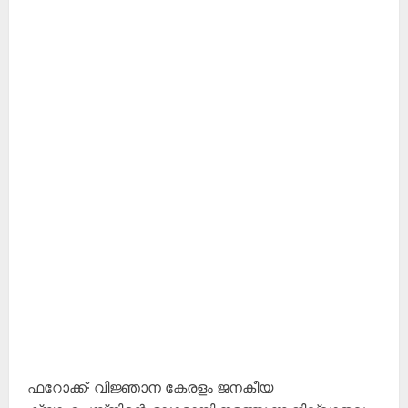
ഫറോക്ക്∙ വിജ്ഞാന കേരളം ജനകീയ