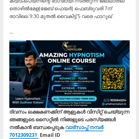
ക്യാംപെയ്നിന്റെ ഭാഗമായി നടത്തുന്ന ജില്ലാതല
തൊഴിൽമേള(ജേബ് ഫെയർ) ഫെബ്രുവരി 7ന്
രാവിലെ 9.30 മുതൽ വൈകിട്ട് 5 വരെ ഫാറൂഖ്
…
ദിവസം ലക്ഷകണക്കിന് ആളുകൾ വിസിറ്റ് ചെയ്യുന്ന
ഞങ്ങളുടെ സൈറ്റിൽ നിങ്ങളുടെ പരസ്യങ്ങൾ
നൽകാൻ ബന്ധപ്പെടുക
വാട്സാപ്പ് നമ്പർ
7012309231
Email ID