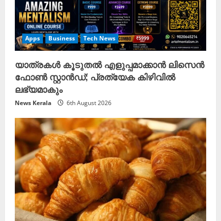
Apps
Business
Tech News
യാത്രകൾ കൂടുതൽ എളുപ്പമാക്കാൻ ലിസെൻ
ഫോൺ സ്റ്റാൻഡ്; പ്രത്യേക കിഴിവിൽ
ലഭ്യമാകും
News Kerala
6th August 2026