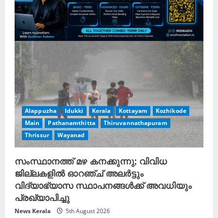
Alappuzha
Idukki
Kerala
Kottayam
Kozhikode
Main
Pathanamthitta
Thiruvannathapuram
Thrissur
Wayanad
സംസ്ഥാനത്ത് മഴ കനക്കുന്നു; വിവിധ
ജില്ലകളിൽ ഓറഞ്ച് അലർട്ടും
വിദ്യാഭ്യാസ സ്ഥാപനങ്ങൾക്ക് അവധിയും
പ്രഖ്യാപിച്ചു
News Kerala
5th August 2026