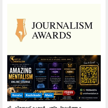
Kerala
Kozhikode
Main
ടി. ഷിനോദ് കുമാർ പത്രപ്രവർത്തക