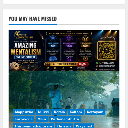
YOU MAY HAVE MISSED
Alappuzha
Idukki
Kerala
Kollam
Kottayam
Kozhikode
Main
Pathanamthitta
Thiruvannathapuram
Thrissur
Wayanad