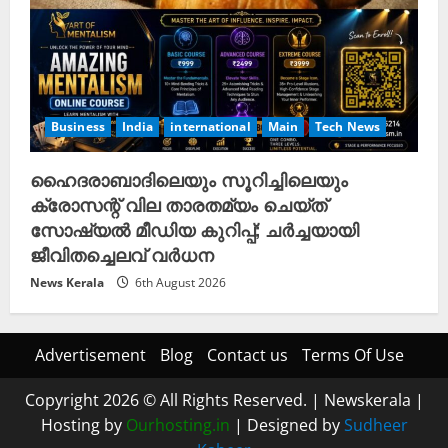
Business
India
international
Main
Tech News
ഹൈദരാബാദിലെയും സൂറിച്ചിലെയും
ക്രോസന്റ് വില താരതമ്യം ചെയ്ത്
സോഷ്യൽ മീഡിയ കുറിപ്പ്; ചർച്ചയായി
ജീവിതച്ചെലവ് വർധന
News Kerala
6th August 2026
Advertisement
Blog
Contact us
Terms Of Use
Copyright 2026 © All Rights Reserved.
|
Newskerala
|
Hosting by
Ourhosting.in
| Designed by
Sudheer