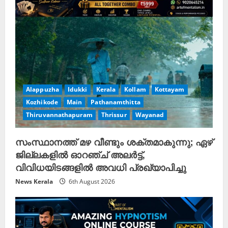
a
d
i
n
Alappuzha
Idukki
Kerala
Kollam
Kottayam
g
Kozhikode
Main
Pathanamthitta
Thiruvannathapuram
Thrissur
Wayanad
സംസ്ഥാനത്ത് മഴ വീണ്ടും ശക്തമാകുന്നു; ഏഴ്
ജില്ലകളിൽ ഓറഞ്ച് അലർട്ട്,
വിവിധയിടങ്ങളിൽ അവധി പ്രഖ്യാപിച്ചു
News Kerala
6th August 2026