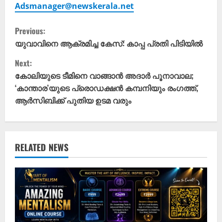
Adsmanager@newskerala.net
C
Previous:
o
യുവാവിനെ ആക്രമിച്ച കേസ്: കാപ്പ പ്രതി പിടിയിൽ
Next:
n
കോലിയുടെ ടീമിനെ വാങ്ങാൻ അദാർ പൂനാവാല;
t
‘കാന്താര’യുടെ പ്രൊഡക്ഷൻ കമ്പനിയും രംഗത്ത്,
ആർസിബിക്ക് പുതിയ ഉടമ വരും
i
n
u
RELATED NEWS
e
R
e