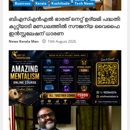
Business
Kerala
Kozhikode
Tech News
ബിഎസ്എൻഎൽ ഭാരത് നെറ്റ് ഉദ്യമി പദ്ധതി:
കുറ്റ്യാടി മണ്ഡലത്തിൽ സൗജന്യ വൈഫൈ
ഇൻസ്റ്റലേഷന് ധാരണ
News Kerala Man
10th August 2026