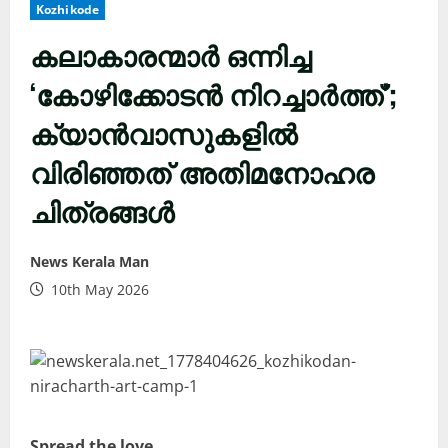
Kozhikode
കലാകാരന്മാർ ഒന്നിച്ച
‘കോഴിക്കോടൻ നിറച്ചാർത്ത്’;
ക്യാൻവാസുകളിൽ
വിരിഞ്ഞത് അതിമനോഹര
ചിത്രങ്ങൾ
News Kerala Man
10th May 2026
Spread the love