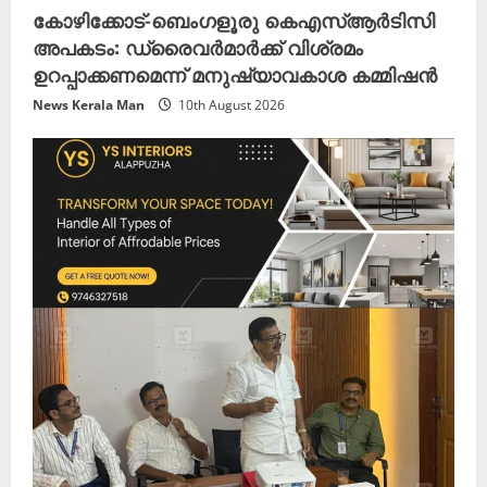
കോഴിക്കോട്-ബെംഗളൂരു കെഎസ്ആർടിസി
അപകടം: ഡ്രൈവർമാർക്ക് വിശ്രമം
ഉറപ്പാക്കണമെന്ന് മനുഷ്യാവകാശ കമ്മിഷൻ
News Kerala Man
10th August 2026