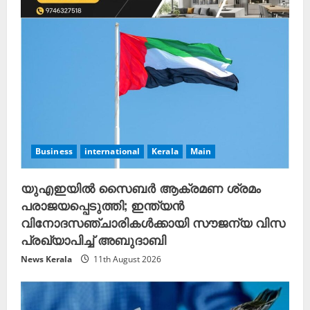
Business
international
Kerala
Main
യുഎഇയിൽ സൈബർ ആക്രമണ ശ്രമം
പരാജയപ്പെടുത്തി; ഇന്ത്യൻ
വിനോദസഞ്ചാരികൾക്കായി സൗജന്യ വിസ
പ്രഖ്യാപിച്ച് അബുദാബി
News Kerala
11th August 2026