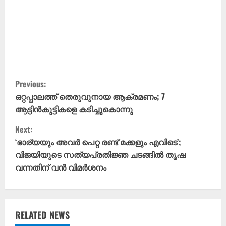
C
Previous:
o
ഒറ്റപ്പാലത്ത് തെരുവുനായ ആക്രമണം; 7
ആട്ടിൻകുട്ടികളെ കടിച്ചുകൊന്നു
n
Next:
t
‘ഭാര്യയും അവർ പെറ്റ രണ്ട് മക്കളും എവിടെ’;
വിജയിയുടെ സത്യപ്രതിജ്ഞ ചടങ്ങിൽ തൃഷ
i
വന്നതിന് വൻ വിമർശനം
n
u
RELATED NEWS