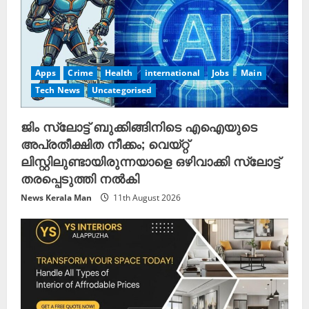
Apps
Crime
Health
international
Jobs
Main
Tech News
Uncategorised
ജിം സ്ലോട്ട് ബുക്കിങ്ങിനിടെ എഐയുടെ
അപ്രതീക്ഷിത നീക്കം; വെയ്റ്റ്
ലിസ്റ്റിലുണ്ടായിരുന്നയാളെ ഒഴിവാക്കി സ്ലോട്ട്
തരപ്പെടുത്തി നൽകി
News Kerala Man
11th August 2026