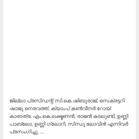
ജില്ലാ പ്രസിഡന്റ് സി.കെ.ഷിബുരാജ്, സെക്രട്ടറി
ഷാജു നെരവത്ത്, ക്യാംപ് കൺവീനർ റോയ്
കാരാത്ര, എം.കെ.ലക്ഷ്മണൻ, രാജൻ കടലുണ്ടി, ഉണ്ണി
പാബ്ലോ, ഉണ്ണി ഗ്ലോറി, സിന്ധു ലോവിൻ എന്നിവർ
പ്രസംഗിച്ചു. …