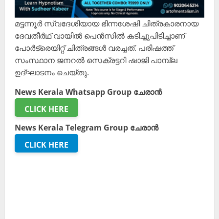
മട്ടന്നൂർ സ്വദേശിയായ ഭിന്നശേഷി ചിത്രകാരനായ
ദേവതീർഥ് വായിൽ പെൻസിൽ കടിച്ചുപിടിച്ചാണ്
പോർട്രെയിറ്റ് ചിത്രങ്ങൾ വരച്ചത്. പരിഷത്ത്
സംസ്ഥാന ജനറൽ സെക്രട്ടറി ഷാജി പാമ്പ്ല
ഉദ്ഘാടനം ചെയ്തു.
News Kerala Whatsapp Group ചേരാൻ
CLICK HERE
News Kerala Telegram Group ചേരാൻ
CLICK HERE