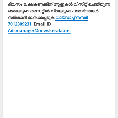
ദിവസം ലക്ഷകണക്കിന് ആളുകൾ വിസിറ്റ് ചെയ്യുന്ന
ഞങ്ങളുടെ സൈറ്റിൽ നിങ്ങളുടെ പരസ്യങ്ങൾ
നൽകാൻ ബന്ധപ്പെടുക
വാട്സാപ്പ് നമ്പർ
7012309231
Email ID
Adsmanager@newskerala.net