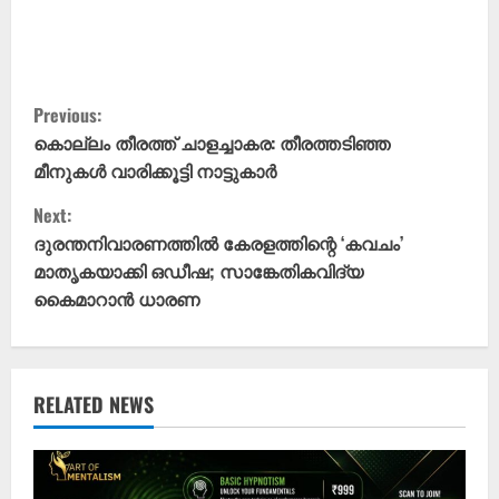
C
Previous:
o
കൊല്ലം തീരത്ത് ചാളച്ചാകര: തീരത്തടിഞ്ഞ
മീനുകൾ വാരിക്കൂട്ടി നാട്ടുകാർ
n
Next:
t
ദുരന്തനിവാരണത്തിൽ കേരളത്തിന്റെ ‘കവചം’
മാതൃകയാക്കി ഒഡീഷ; സാങ്കേതികവിദ്യ
i
കൈമാറാൻ ധാരണ
n
u
RELATED NEWS
e
R