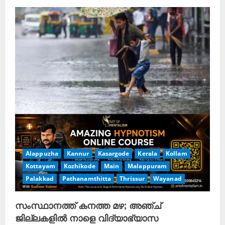
Alappuzha
Kannur
Kasargode
Kerala
Kollam
Kottayam
Kozhikode
Main
Malappuram
Palakkad
Pathanamthitta
Thrissur
Wayanad
സംസ്ഥാനത്ത് കനത്ത മഴ; അഞ്ച്
ജില്ലകളിൽ നാളെ വിദ്യാഭ്യാസ