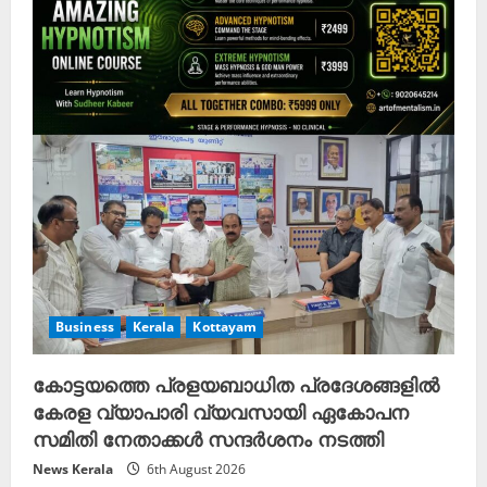
e
a
d
i
n
g
Business
Kerala
Kottayam
കോട്ടയത്തെ പ്രളയബാധിത പ്രദേശങ്ങളിൽ
കേരള വ്യാപാരി വ്യവസായി ഏകോപന
സമിതി നേതാക്കൾ സന്ദർശനം നടത്തി
News Kerala
6th August 2026