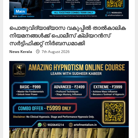
Main
പൊതുവിദ്യാഭ്യാസ വകുപ്പിൽ താൽകാലിക
നിയമനങ്ങൾക്ക് പൊലീസ് ക്ലിയറൻസ്
സർട്ടിഫിക്കറ്റ് നിർബന്ധമാക്കി
News Kerala
7th August 2026