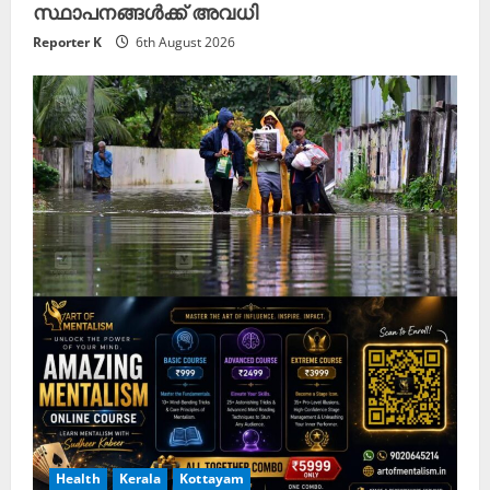
സ്ഥാപനങ്ങൾക്ക് അവധി
Reporter K
6th August 2026
Health
Kerala
Kottayam