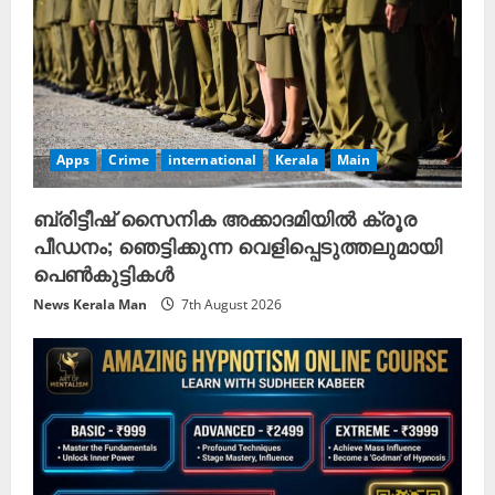
Apps
Crime
international
Kerala
Main
ബ്രിട്ടീഷ് സൈനിക അക്കാദമിയിൽ ക്രൂര
പീഡനം; ഞെട്ടിക്കുന്ന വെളിപ്പെടുത്തലുമായി
പെൺകുട്ടികൾ
News Kerala Man
7th August 2026