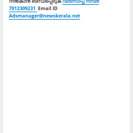
നൽകാൻ ബന്ധപ്പെടുക
വാട്സാപ്പ് നമ്പർ
7012309231
Email ID
Adsmanager@newskerala.net