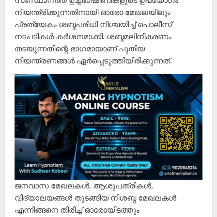
സംസ്ഥാനത്ത് ഉച്ചഭാഷിണികളുടെ ഉപയോഗം
നിയന്ത്രിക്കുന്നതിനായി ഓരോ മേഖലയിലും
പ്രത്യേകം ശബ്ദപരിധി നിശ്ചയിച്ച് പൊലീസ്
നടപടികൾ കർശനമാക്കി. ശബ്ദമലിനീകരണം
തടയുന്നതിന്റെ ഭാഗമായാണ് പുതിയ
നിയന്ത്രണങ്ങൾ ഏർപ്പെടുത്തിയിരിക്കുന്നത്.
ജനവാസ മേഖലകൾ, ആശുപത്രികൾ,
വിദ്യാലയങ്ങൾ തുടങ്ങിയ നിശബ്ദ മേഖലകൾ
എന്നിങ്ങനെ തിരിച്ച് ഓരോയിടത്തും