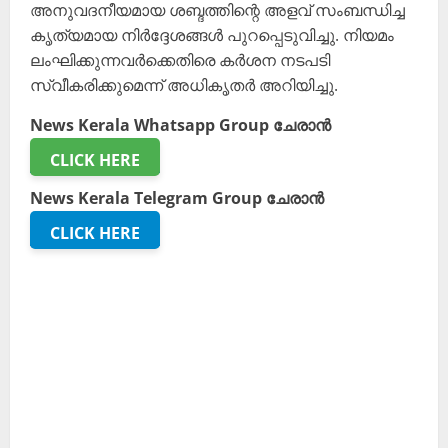
അനുവദനീയമായ ശബ്ദത്തിന്റെ അളവ് സംബന്ധിച്ച
കൃത്യമായ നിർദ്ദേശങ്ങൾ പുറപ്പെടുവിച്ചു. നിയമം
ലംഘിക്കുന്നവർക്കെതിരെ കർശന നടപടി
സ്വീകരിക്കുമെന്ന് അധികൃതർ അറിയിച്ചു.
News Kerala Whatsapp Group ചേരാൻ
CLICK HERE
News Kerala Telegram Group ചേരാൻ
CLICK HERE