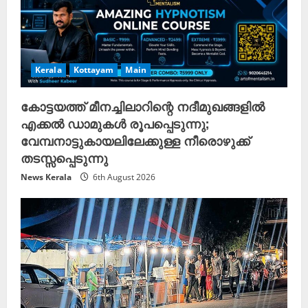
Kerala
Kottayam
Main
കോട്ടയത്ത് മീനച്ചിലാറിന്റെ നദീമുഖങ്ങളിൽ
എക്കൽ ഡാമുകൾ രൂപപ്പെടുന്നു;
വേമ്പനാട്ടുകായലിലേക്കുള്ള നീരൊഴുക്ക്
തടസ്സപ്പെടുന്നു
News Kerala
6th August 2026