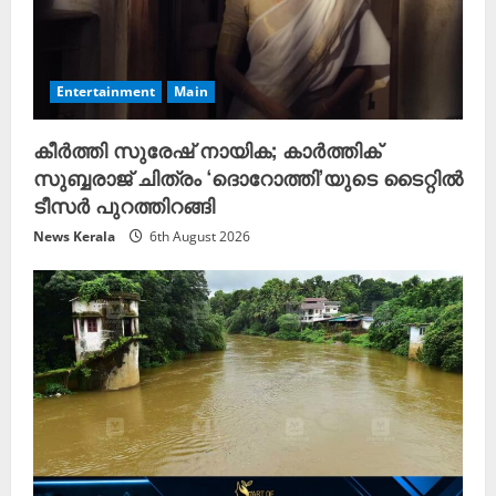
Entertainment
Main
കീർത്തി സുരേഷ് നായിക; കാർത്തിക്
സുബ്ബരാജ് ചിത്രം ‘ദൊറോത്തി’യുടെ ടൈറ്റിൽ
ടീസർ പുറത്തിറങ്ങി
News Kerala
6th August 2026