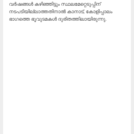
വർഷങ്ങൾ കഴിഞ്ഞിട്ടും സ്ഥലമേറ്റെടുപ്പിന്
നടപടിയില്ലാത്തതിനാൽ കാനാട്, കോളിപ്പാലം
ഭാഗത്തെ ഭൂവുടമകൾ ദുരിതത്തിലായിരുന്നു.