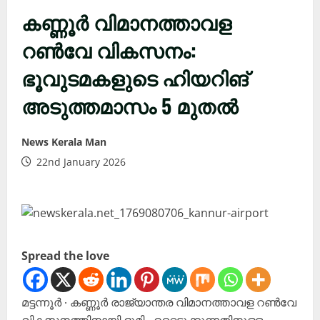
കണ്ണൂർ വിമാനത്താവള
റൺവേ വികസനം:
ഭൂവുടമകളുടെ ഹിയറിങ്
അടുത്തമാസം 5 മുതൽ
News Kerala Man
22nd January 2026
Spread the love
മട്ടന്നൂർ ∙ കണ്ണൂർ രാജ്യാന്തര വിമാനത്താവള റൺവേ