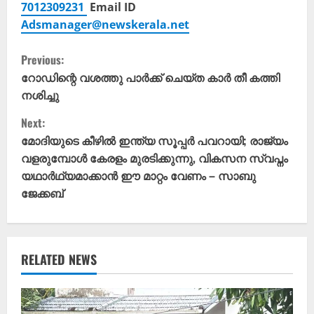
7012309231
Email ID
Adsmanager@newskerala.net
C
Previous:
o
റോഡിന്റെ വശത്തു പാർക്ക് ചെയ്ത കാർ തീ കത്തി
നശിച്ചു
n
Next:
t
മോദിയുടെ കീഴിൽ ഇന്ത്യ സൂപ്പർ പവറായി; രാജ്യം
വളരുമ്പോൾ കേരളം മുരടിക്കുന്നു, വികസന സ്വപ്നം
i
യഥാർഥ്യമാക്കാൻ ഈ മാറ്റം വേണം – സാബു
ജേക്കബ്
n
u
e
RELATED NEWS
R