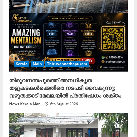
Kerala
Main
Thiruvannathapuram
തിരുവനന്തപുരത്ത് അനധികൃത
തട്ടുകടകൾക്കെതിരെ നടപടി വൈകുന്നു;
വഴുതക്കാട് മേഖലയിൽ പ്രതിഷേധം ശക്തം
News Kerala Man
6th August 2026