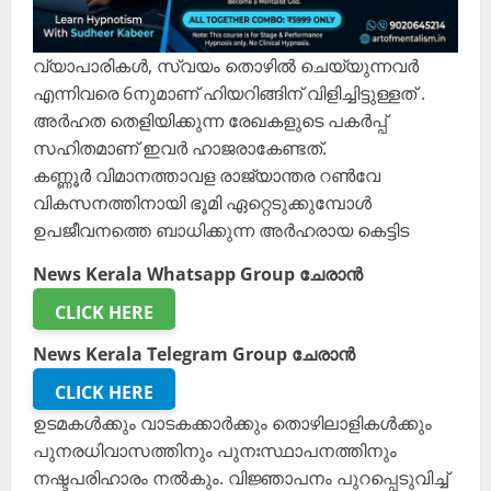
വ്യാപാരികൾ, സ്വയം തൊഴിൽ ചെയ്യുന്നവർ
എന്നിവരെ 6നുമാണ് ഹിയറിങ്ങിന് വിളിച്ചിട്ടുള്ളത് .
അർഹത തെളിയിക്കുന്ന രേഖകളുടെ പകർപ്പ്
സഹിതമാണ് ഇവർ ഹാജരാകേണ്ടത്.
കണ്ണൂർ വിമാനത്താവള രാജ്യാന്തര റൺവേ
വികസനത്തിനായി ഭൂമി ഏറ്റെടുക്കുമ്പോൾ
ഉപജീവനത്തെ ബാധിക്കുന്ന അർഹരായ കെട്ടിട
News Kerala Whatsapp Group ചേരാൻ
CLICK HERE
News Kerala Telegram Group ചേരാൻ
CLICK HERE
ഉടമകൾക്കും വാടകക്കാർക്കും തൊഴിലാളികൾക്കും
പുനരധിവാസത്തിനും പുനഃസ്ഥാപനത്തിനും
നഷ്ടപരിഹാരം നൽകും. വിജ്ഞാപനം പുറപ്പെടുവിച്ച്