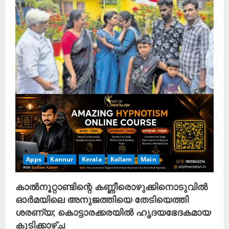
Apps
Kannur
Kerala
Kollam
Main
കാൽനൂറ്റാണ്ടിന്റെ കണ്ണീരൊഴുക്കിനൊടുവിൽ
ഓർമയിലെ അനുജത്തിയെ തേടിയെത്തി
ശരണ്യ; കൊട്ടാരക്കരയിൽ ഹൃദയഭേദകമായ
കൂടിക്കാഴ്ച