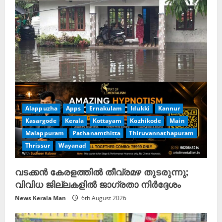
e
a
d
i
n
g
Alappuzha
Apps
Ernakulam
Idukki
Kannur
Kasargode
Kerala
Kottayam
Kozhikode
Main
Malappuram
Pathanamthitta
Thiruvannathapuram
Thrissur
Wayanad
വടക്കൻ കേരളത്തിൽ തീവ്രമഴ തുടരുന്നു;
വിവിധ ജില്ലകളിൽ ജാഗ്രതാ നിർദ്ദേശം
News Kerala Man
6th August 2026