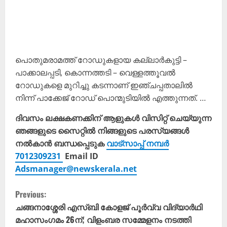
പൊതുമരാമത്ത് റോഡുകളായ കല്ലാർകുട്ടി –
പാക്കാലപ്പടി, കൊന്നത്തടി – വെള്ളത്തൂവൽ
റോഡുകളെ മുറിച്ചു കടന്നാണ് ഇഞ്ചപ്പതാലിൽ
നിന്ന് പാക്കേജ് റോഡ് പൊന്മുടിയിൽ എത്തുന്നത്. …
ദിവസം ലക്ഷകണക്കിന് ആളുകൾ വിസിറ്റ് ചെയ്യുന്ന
ഞങ്ങളുടെ സൈറ്റിൽ നിങ്ങളുടെ പരസ്യങ്ങൾ
നൽകാൻ ബന്ധപ്പെടുക
വാട്സാപ്പ് നമ്പർ
7012309231
Email ID
Adsmanager@newskerala.net
C
Previous:
o
ചങ്ങനാശ്ശേരി എസ്ബി കോളജ് പൂർവ്വ വിദ്യാർഥി
മഹാസംഗമം 26ന്; വിളംബര സമ്മേളനം നടത്തി