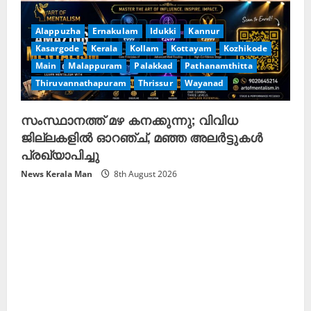
Alappuzha
Ernakulam
Idukki
Kannur
Kasargode
Kerala
Kollam
Kottayam
Kozhikode
Main
Malappuram
Palakkad
Pathanamthitta
Thiruvannathapuram
Thrissur
Wayanad
സംസ്ഥാനത്ത് മഴ കനക്കുന്നു; വിവിധ
ജില്ലകളിൽ ഓറഞ്ച്, മഞ്ഞ അലർട്ടുകൾ
പ്രഖ്യാപിച്ചു
News Kerala Man
8th August 2026