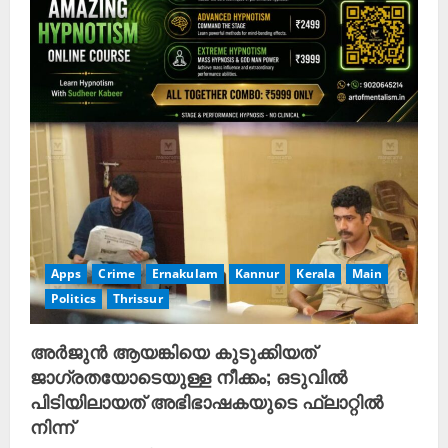
Apps
Crime
Ernakulam
Kannur
Kerala
Main
Politics
Thrissur
അർജുൻ ആയങ്കിയെ കുടുക്കിയത്
ജാഗ്രതയോടെയുള്ള നീക്കം; ഒടുവിൽ
പിടിയിലായത് അഭിഭാഷകയുടെ ഫ്ലാറ്റിൽ
നിന്ന്