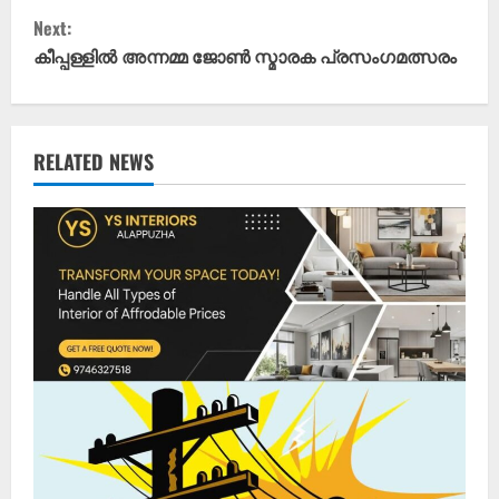
n
Next:
t
കീപ്പള്ളിൽ അന്നമ്മ ജോൺ സ്മാരക പ്രസംഗമത്സരം
i
n
RELATED NEWS
u
e
R
e
a
d
i