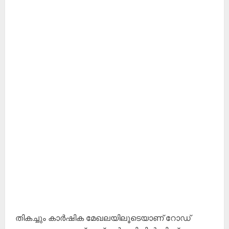
തികച്ചും കാർഷിക മേഖലയിലൂടെയാണ് റോഡ്