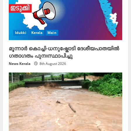
Idukki
Kerala
Main
മൂന്നാർ കൊച്ചി-ധനുഷ്കോടി ദേശീയപാതയിൽ
ഗതാഗതം പുനഃസ്ഥാപിച്ചു
News Kerala
8th August 2026