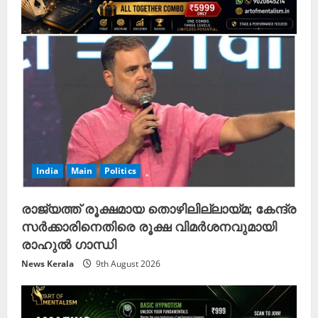
India
Main
Politics
രാജ്യത്ത് രൂക്ഷമായ തൊഴിലില്ലായ്മ; കേന്ദ്ര
സർക്കാരിനെതിരെ രൂക്ഷ വിമർശനവുമായി
രാഹുൽ ഗാന്ധി
News Kerala
9th August 2026