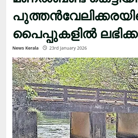
പുത്തൻവേലിക്കരയി
പൈപ്പുകളിൽ ലഭിക്കുന
News Kerala
23rd January 2026