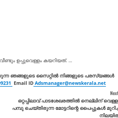
ണ്ടും ഉപ്പുവെള്ളം കയറിയത്. …
യുന്ന ഞങ്ങളുടെ സൈറ്റിൽ നിങ്ങളുടെ പരസ്യങ്ങൾ
309231
Email ID
Adsmanager@newskerala.net
Next
ഒറ്റപ്പിലാവ് പാടശേഖരത്തിൽ നെല്ലിന് വെള്ള
പമ്പു ചെയ്തിരുന്ന മോട്ടറിന്റെ പൈപ്പുകൾ മുറിച്
നിലയി