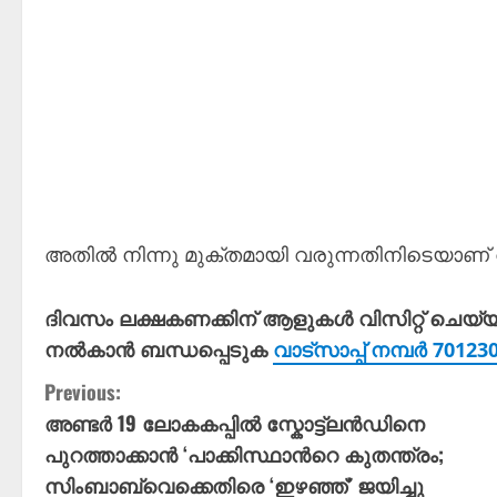
അതിൽ നിന്നു മുക്തമായി വരുന്നതിനിടെയാണ് വീ
ദിവസം ലക്ഷകണക്കിന് ആളുകൾ വിസിറ്റ് ചെയ്
നൽകാൻ ബന്ധപ്പെടുക
വാട്സാപ്പ് നമ്പർ 7012
C
Previous:
അണ്ടര്‍ 19 ലോകകപ്പില്‍ സ്കോട്ട്‌ലൻഡിനെ
o
പുറത്താക്കാൻ ‘പാക്കിസ്ഥാന്‍റെ കുതന്ത്രം;
n
സിംബാബ്‌വെക്കെതിരെ ‘ഇഴഞ്ഞ്’ ജയിച്ചു