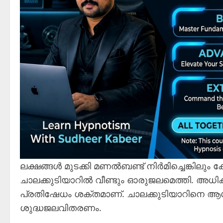
ലക്ഷങ്ങൾ മുടക്കി മണൽബണ്ട് നിർമിച്ചെങ്കിലും
ചാലക്കുടിയാറിൽ വീണ്ടും ഓരുജലമെത്തി. അധ
പ്രതിഷേധം ശക്തമാണ്. ചാലക്കുടിയാറിനെ ആശ
ശുദ്ധജലവിതരണം.