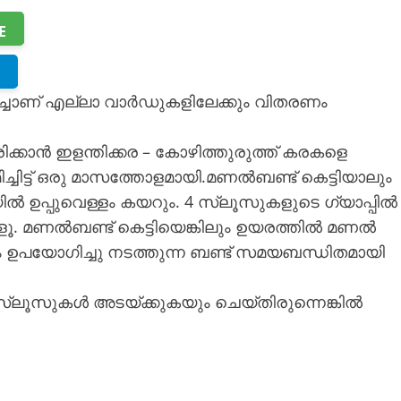
E
ിച്ചാണ് എല്ലാ വാർഡുകളിലേക്കും വിതരണം
്കാൻ ഇളന്തിക്കര – കോഴിത്തുരുത്ത് കരകളെ
മിച്ചിട്ട് ഒരു മാസത്തോളമായി.മണൽബണ്ട് കെട്ടിയാലും
യിൽ ഉപ്പുവെള്ളം കയറും. 4 സ്ലൂസുകളുടെ ഗ്യാപ്പിൽ
്ടുള്ളൂ. മണൽബണ്ട് കെട്ടിയെങ്കിലും ഉയരത്തിൽ മണൽ
റ്റും ഉപയോഗിച്ചു നടത്തുന്ന ബണ്ട് സമയബന്ധിതമായി
്ലൂസുകൾ അടയ്ക്കുകയും ചെയ്തിരുന്നെങ്കിൽ