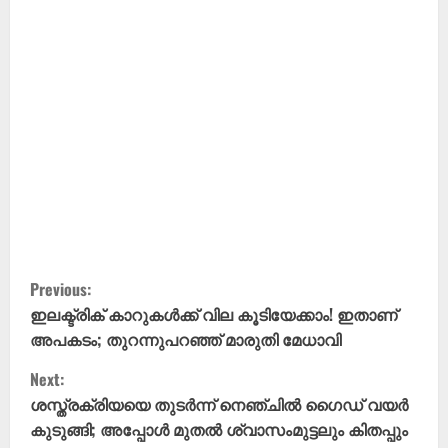
C
Previous:
o
ഇലക്ട്രിക് കാറുകൾക്ക് വില കൂടിയേക്കാം! ഇതാണ്
അപകടം; തുറന്നുപറഞ്ഞ് മാരുതി മേധാവി
n
Next:
t
ശസ്ത്രക്രിയയെ തുടർന്ന് നെഞ്ചിൽ ഗൈഡ് വയർ
കുടുങ്ങി; അപ്പോൾ മുതൽ ശ്വാസംമുട്ടലും കിതപ്പും