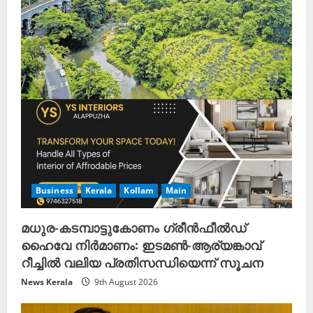
Business
Kerala
Kollam
Main
മധുര-കടമ്പാട്ടുകോണം ഗ്രീൻഫീൽഡ്
ഹൈവേ നിർമാണം: ഇടമൺ-ആര്യങ്കാവ്
റീച്ചിൽ വലിയ പ്രതിസന്ധിയെന്ന് സൂചന
News Kerala
9th August 2026