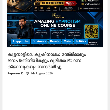
Alappuzha
Business
Kerala
Main
Politics
കുട്ടനാട്ടിലെ കൃഷിനാശം: മന്ത്രിമാരും
ജനപ്രതിനിധികളും ദുരിതാശ്വാസ
ക്യാമ്പുകളും സന്ദർശിച്ചു
Reporter K
9th August 2026