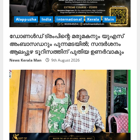
Alappuzha
India
international
Kerala
Main
ഡോണൾഡ് ട്രംപിന്റെ മരുമകനും യുഎസ്
അംബാസഡറും പുന്നമടയിൽ; സന്ദർശനം
ആലപ്പുഴ ടൂറിസത്തിന് പുതിയ ഉണർവാകും
News Kerala Man
9th August 2026