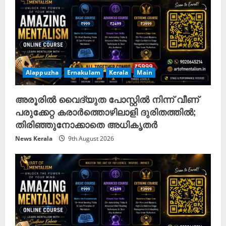
Alappuzha
Ernakulam
Kerala
Main
അരൂരിൽ വൈദ്യുത പോസ്റ്റിൽ നിന്ന് വീണ്
പരുക്കേറ്റ കരാർത്തൊഴിലാളി ദുരിതത്തിൽ;
തിരിഞ്ഞുനോക്കാതെ അധികൃതർ
News Kerala
9th August 2026