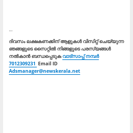
…
ദിവസം ലക്ഷകണക്കിന് ആളുകൾ വിസിറ്റ് ചെയ്യുന്ന
ഞങ്ങളുടെ സൈറ്റിൽ നിങ്ങളുടെ പരസ്യങ്ങൾ
നൽകാൻ ബന്ധപ്പെടുക
വാട്സാപ്പ് നമ്പർ
7012309231
Email ID
Adsmanager@newskerala.net