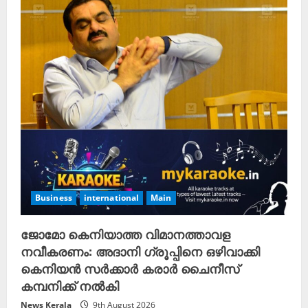
Business
international
Main
ജോമോ കെനിയാത്ത വിമാനത്താവള
നവീകരണം: അദാനി ഗ്രൂപ്പിനെ ഒഴിവാക്കി
കെനിയൻ സർക്കാർ കരാർ ചൈനീസ്
കമ്പനിക്ക് നൽകി
News Kerala
9th August 2026