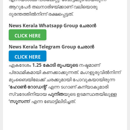
ആറുപേർ തലനാരിഴയ്ക്കാണ് വലിയൊരു
ദുരന്തത്തിൽനിന്ന് രക്ഷപ്പെട്ടത്.
News Kerala Whatsapp Group ചേരാൻ
CLICK HERE
News Kerala Telegram Group ചേരാൻ
CLICK HERE
ഏകദേശം
1.25 കോടി രൂപയുടെ
നഷ്ടമാണ്
പ്രാഥമികമായി കണക്കാക്കുന്നത്. മംഗളൂരുവിൽനിന്ന്
മുംബൈയിലേക്ക് ചരക്കുമായി പോവുകയായിരുന്ന
‘ഹോൺ റോഡന്റ്’
എന്ന ടഗാണ് കന്യാകുമാരി
സ്വദേശിനിയായ
പുനിത
യുടെ ഉടമസ്ഥതയിലുള്ള
‘സൂസന്ന’
എന്ന ബോട്ടിലിടിച്ചത്.