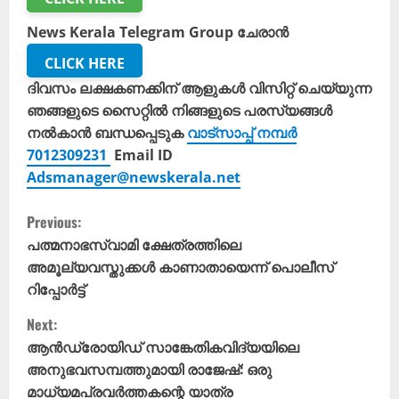
News Kerala Telegram Group ചേരാൻ
CLICK HERE
ദിവസം ലക്ഷകണക്കിന് ആളുകൾ വിസിറ്റ് ചെയ്യുന്ന
ഞങ്ങളുടെ സൈറ്റിൽ നിങ്ങളുടെ പരസ്യങ്ങൾ
നൽകാൻ ബന്ധപ്പെടുക
വാട്സാപ്പ് നമ്പർ
7012309231
Email ID
Adsmanager@newskerala.net
C
Previous:
o
പത്മനാഭസ്വാമി ക്ഷേത്രത്തിലെ
അമൂല്യവസ്തുക്കള്‍ കാണാതായെന്ന് പൊലീസ്
n
റിപ്പോർട്ട്
t
Next:
ആൻഡ്രോയിഡ് സാങ്കേതികവിദ്യയിലെ
i
അനുഭവസമ്പത്തുമായി രാജേഷ്: ഒരു
മാധ്യമപ്രവർത്തകന്റെ യാത്ര