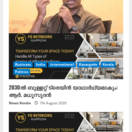
Business
India
international
Kasargode
Kerala
Politics
2030ൽ ബുള്ളറ്റ് ട്രെയിൻ യാഥാർഥ്യമാകും:
ആർ. മധൂസൂദൻ
News Kerala
7th August 2026