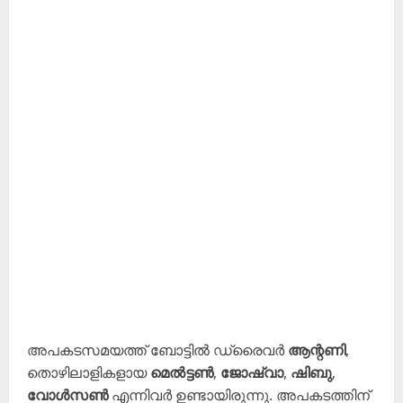
അപകടസമയത്ത് ബോട്ടിൽ ഡ്രൈവർ
ആന്റണി
,
തൊഴിലാളികളായ
മെൽട്ടൺ
,
ജോഷ്വാ
,
ഷിബു
,
വോൾസൺ
എന്നിവർ ഉണ്ടായിരുന്നു. അപകടത്തിന്