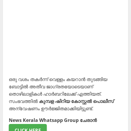
ഒരു വശം തകർന്ന് വെള്ളം കയറാൻ തുടങ്ങിയ
ബോട്ടിൽ അതീവ ജാഗ്രതയോടെയാണ്
തൊഴിലാളികൾ ഹാർബറിലേക്ക് എത്തിയത്.
സംഭവത്തിൽ
കുമ്പള ഷിറിയ കോസ്റ്റൽ പൊലീസ്
അന്വേഷണം ഊർജ്ജിതമാക്കിയിട്ടുണ്ട്.
News Kerala Whatsapp Group ചേരാൻ
CLICK HERE