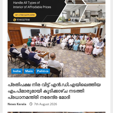
India
Main
Politics
പ്രതിപക്ഷ നിര വിട്ട് എൻ.ഡി.എയിലെത്തിയ
എം.പിമാരുമായി കൂടിക്കാഴ്ച നടത്തി
പ്രധാനമന്ത്രി നരേന്ദ്ര മോദി
News Kerala
7th August 2026