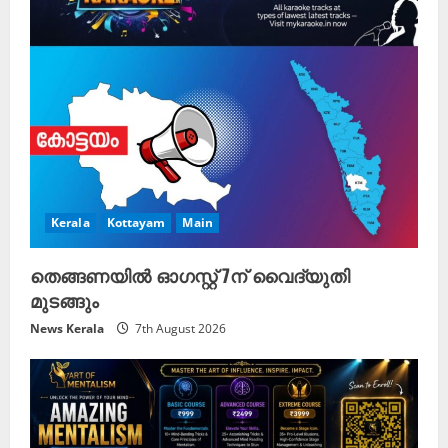
Kerala
Kottayam
Main
തെങ്ങണയിൽ ഓഗസ്റ്റ് 7ന് വൈദ്യുതി
മുടങ്ങും
News Kerala
7th August 2026