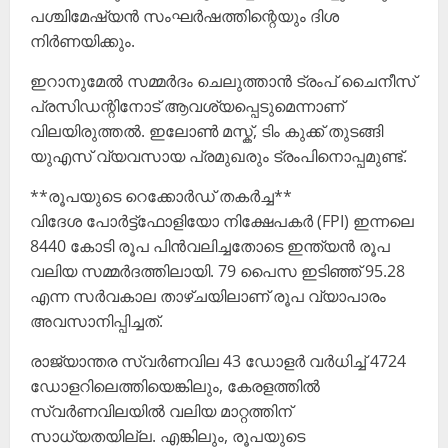
പശ്ചിമേഷ്യൻ സംഘർഷത്തിന്റെയും ദിശ
നിർണയിക്കും.
ഇറാനുമേൽ സമ്മർദം ചെലുത്താൻ ട്രംപ് ചൈനീസ്
പ്രസിഡന്റിനോട് ആവശ്യപ്പെടുമെന്നാണ്
വിലയിരുത്തൽ. ഇലോൺ മസ്ക്, ടിം കുക്ക് തുടങ്ങി
യുഎസ് വ്യവസായ പ്രമുഖരും ട്രംപിനൊപ്പമുണ്ട്.
**രൂപയുടെ റെക്കോർഡ് തകർച്ച**
വിദേശ പോർട്ട്ഫോളിയോ നിക്ഷേപകർ (FPI) ഇന്നലെ
8440 കോടി രൂപ പിൻവലിച്ചതോടെ ഇന്ത്യൻ രൂപ
വലിയ സമ്മർദത്തിലായി. 79 പൈസ ഇടിഞ്ഞ് 95.28
എന്ന സർവകാല താഴ്ചയിലാണ് രൂപ വ്യാപാരം
അവസാനിപ്പിച്ചത്.
രാജ്യാന്തര സ്വർണവില 43 ഡോളർ വർധിച്ച് 4724
ഡോളറിലെത്തിയെങ്കിലും, കേരളത്തിൽ
സ്വർണവിലയിൽ വലിയ മാറ്റത്തിന്
സാധ്യതയില്ല. എങ്കിലും, രൂപയുടെ