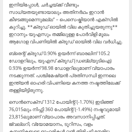
ഇനിയിപ്പോൾ, ചർച്ചയ്ക്ക് വീണ്ടും
സാധ്യതയുണ്ടായാലും അതിനർഥം ഇറാൻ‌
കീഴടങ്ങുമെന്നുമല്ല’’ – പെസെഷ്കിയാൻ എക്സിൽ
കുറിച്ചു. **ക്രൂഡ് ഓയിൽ വില കുതിച്ചുയരുന്നു**
ഇറാനും യുഎസും തമ്മിലുള്ള പോർവിളി മൂലം
ആഗോള വിപണിയിൽ ക്രൂഡ് ഓയിൽ വില വർധിച്ചു.
ബ്രെന്റ് ക്രൂഡ് 0.90% ഉയർന്ന് ബാരലിന് 105.2
ഡോളറിലും, യുഎസ് ക്രൂഡ് (ഡബ്ല്യുടിഐ)
0.93% ഉയർന്ന് 98.98 ഡോളറിലുമാണ് വ്യാപാരം
നടക്കുന്നത്. പശ്ചിമേഷ്യൻ പ്രതിസന്ധി ഇന്നലെ
ഇന്ത്യൻ ഓഹരി വിപണിയെ കനത്ത നഷ്ടത്തിലേക്ക്
തള്ളിയിട്ടിരുന്നു.
സെൻസെക്സ് 1312 പോയിന്റ് (-1.70%) ഇടിഞ്ഞ്
76,015ലും നിഫ്റ്റി 360 പോയിന്റ് (-1.49%) നഷ്ടവുമായി
23,815ലുമാണ് വ്യാപാരം അവസാനിപ്പിച്ചത്.
ജ്വല്ലറി, വ്യോമയാനം, ടൂറിസം, വളം
കമ്പനികളുടെ ഓഹരികൾ വൻ തിരിച്ചടി നേരിട്ടു.