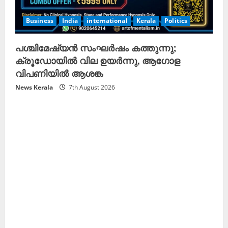
Business
India
international
Kerala
Politics
പശ്ചിമേഷ്യൻ സംഘർഷം കത്തുന്നു;
ക്രൂഡോയിൽ വില ഉയർന്നു, ആഗോള
വിപണിയിൽ ആശങ്ക
News Kerala
7th August 2026