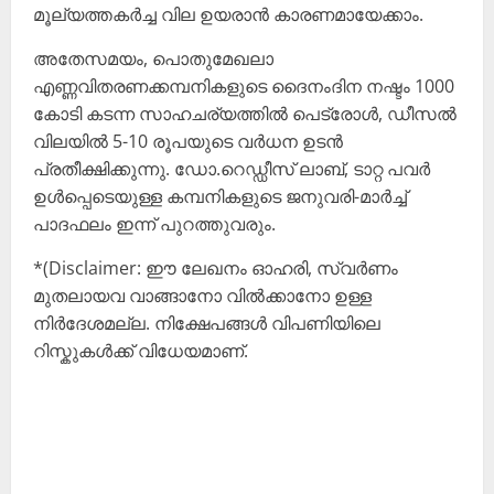
മൂല്യത്തകർച്ച വില ഉയരാൻ കാരണമായേക്കാം.
അതേസമയം, പൊതുമേഖലാ
എണ്ണവിതരണക്കമ്പനികളുടെ ദൈനംദിന നഷ്ടം 1000
കോടി കടന്ന സാഹചര്യത്തിൽ പെട്രോൾ, ഡീസൽ
വിലയിൽ 5-10 രൂപയുടെ വർധന ഉടൻ
പ്രതീക്ഷിക്കുന്നു. ഡോ.റെഡ്ഡീസ് ലാബ്, ടാറ്റ പവർ
ഉൾപ്പെടെയുള്ള കമ്പനികളുടെ ജനുവരി-മാർച്ച്
പാദഫലം ഇന്ന് പുറത്തുവരും.
*(Disclaimer: ഈ ലേഖനം ഓഹരി, സ്വർണം
മുതലായവ വാങ്ങാനോ വില്‍ക്കാനോ ഉള്ള
നിര്‍ദേശമല്ല. നിക്ഷേപങ്ങൾ വിപണിയിലെ
റിസ്കുകൾക്ക് വിധേയമാണ്.