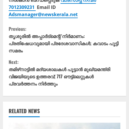
നൽകാൻ ബന്ധപ്പെടുക
വാട്സാപ്പ് നമ്പർ
7012309231
Email ID
Adsmanager@newskerala.net
C
Previous:
o
തൃശൂരിൽ അപ്പാർട്മെന്റ് നിർമാണം:
പ്രതിഷേധവുമായി പ്രദേശവാസികൾ; കവാടം പൂട്ടി
n
സമരം
t
Next:
തമിഴ്‌നാട്ടിൽ മദ്യശാലകൾ പൂട്ടാൻ മുഖ്യമന്ത്രി
i
വിജയിയുടെ ഉത്തരവ്; 717 ഔട്ട്‌ലെറ്റുകൾ
പ്രവർത്തനം നിർത്തും
n
u
e
RELATED NEWS
R