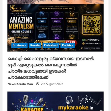
Business
Kerala
Palakkad
Politics
കൊച്ചി-ബെംഗളൂരു വ്യവസായ ഇടനാഴി:
ഭൂമി ഏറ്റെടുക്കൽ വൈകുന്നതിൽ
പ്രതിഷേധവുമായി ഉടമകൾ
പ്രക്ഷോഭത്തിലേക്ക്
News Kerala Man
7th August 2026