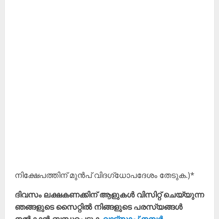
നിക്ഷേപത്തിന് മുൻപ് വിദഗ്ധോപദേശം തേടുക.)*
ദിവസം ലക്ഷകണക്കിന് ആളുകൾ വിസിറ്റ് ചെയ്യുന്ന
ഞങ്ങളുടെ സൈറ്റിൽ നിങ്ങളുടെ പരസ്യങ്ങൾ