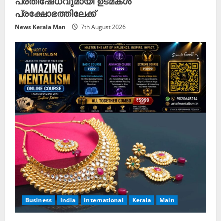
പ്രതിഷേധവുമായി ഉടമകൾ
പ്രക്ഷോഭത്തിലേക്ക്
News Kerala Man
7th August 2026
Business
India
international
Kerala
Main