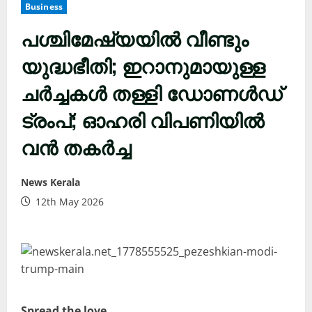
Business
പശ്ചിമേഷ്യയിൽ വീണ്ടും
യുദ്ധഭീതി; ഇറാനുമായുള്ള
ചർച്ചകൾ തള്ളി ഡോണൾഡ്
ട്രംപ്; ഓഹരി വിപണിയിൽ
വൻ തകർച്ച
News Kerala
12th May 2026
Spread the love