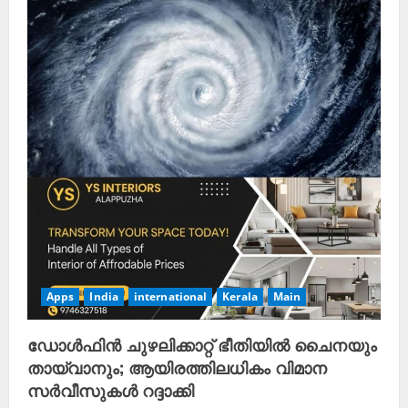
Apps
India
international
Kerala
Main
ഡോൾഫിൻ ചുഴലിക്കാറ്റ് ഭീതിയിൽ ചൈനയും
തായ്‌വാനും; ആയിരത്തിലധികം വിമാന
സർവീസുകൾ റദ്ദാക്കി