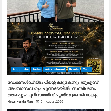
Alappuzha
India
international
Kerala
Main
ഡോണൾഡ് ട്രംപിന്റെ മരുമകനും യുഎസ്
അംബാസഡറും പുന്നമടയിൽ; സന്ദർശനം
ആലപ്പുഴ ടൂറിസത്തിന് പുതിയ ഉണർവാകും
News Kerala Man
9th August 2026