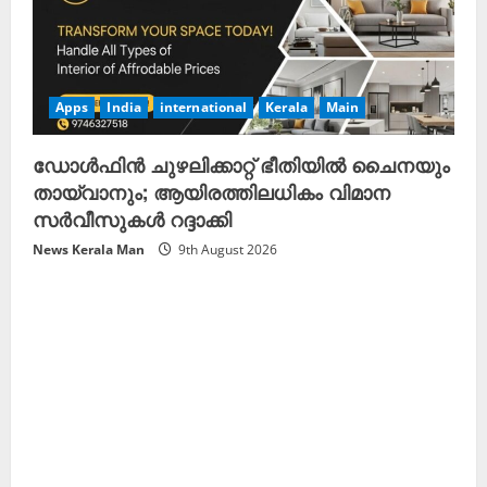
Apps
India
international
Kerala
Main
ഡോൾഫിൻ ചുഴലിക്കാറ്റ് ഭീതിയിൽ ചൈനയും
തായ്‌വാനും; ആയിരത്തിലധികം വിമാന
സർവീസുകൾ റദ്ദാക്കി
News Kerala Man
9th August 2026