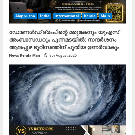
Alappuzha
India
international
Kerala
Main
ഡോണൾഡ് ട്രംപിന്റെ മരുമകനും യുഎസ്
അംബാസഡറും പുന്നമടയിൽ; സന്ദർശനം
ആലപ്പുഴ ടൂറിസത്തിന് പുതിയ ഉണർവാകും
News Kerala Man
9th August 2026