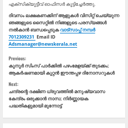
എക്സിക്യൂട്ടീവ് ഓഫിസർ കൂട്ടിച്ചേർത്തു.
ദിവസം ലക്ഷകണക്കിന് ആളുകൾ വിസിറ്റ് ചെയ്യുന്ന
ഞങ്ങളുടെ സൈറ്റിൽ നിങ്ങളുടെ പരസ്യങ്ങൾ
നൽകാൻ ബന്ധപ്പെടുക
വാട്സാപ്പ് നമ്പർ
7012309231
Email ID
Adsmanager@newskerala.net
C
Previous:
o
കൂനൂർ സിംസ് പാർക്കിൽ പഴംമേളയ്ക്ക് തുടക്കം;
ആകര്‍ഷണമായി കൂറ്റൻ ഈന്തപ്പഴ ദിനോസറുകൾ
n
Next:
t
ചന്ദ്രന്റെ ദക്ഷിണ ധ്രുവത്തിൽ മനുഷ്യവാസ
കേന്ദ്രം ഒരുക്കാൻ നാസ; നിർണ്ണായക
i
പദ്ധതികളുമായി മുന്നോട്ട്
n