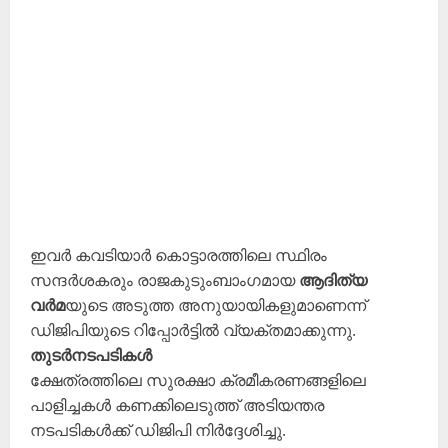
ഇവർ കവടിയാർ കൊട്ടാരത്തിലെ സ്ഥിരം
സന്ദർശകരും രാജകുടുംബാംഗമായ
ആദിത്യ
വർമ
യുടെ അടുത്ത അനുയായികളുമാണെന്ന്
ഡിജിപിയുടെ റിപ്പോർട്ടിൽ വ്യക്തമാക്കുന്നു.
തുടർനടപടികൾ
ക്ഷേത്രത്തിലെ സുരക്ഷാ ക്രമീകരണങ്ങളിലെ
പാളിച്ചകൾ കണക്കിലെടുത്ത് അടിയന്തര
നടപടികൾക്ക് ഡിജിപി നിർദ്ദേശിച്ചു.