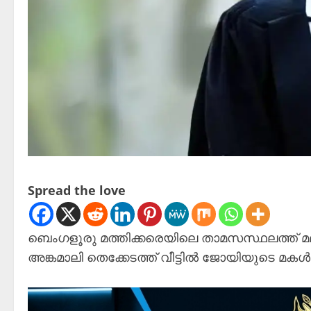
Spread the love
ബെംഗളൂരു മത്തിക്കരെയിലെ താമസസ്ഥലത്ത് മ
അങ്കമാലി തെക്കേടത്ത് വീട്ടിൽ ജോയിയുടെ മക