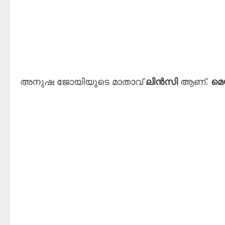
അനുഷ ജോയിയുടെ മാതാവ്
ലിൻസി
ആണ്.
മെയ