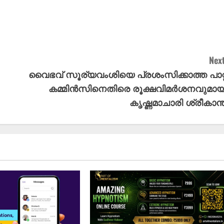
Next
വൈഭവ് സൂര്യവംശിയെ പ്രശംസിക്കാത്ത പാറ്റ
കമ്മിൻസിനെതിരെ രൂക്ഷവിമർശനവുമായ
കൃഷ്ണമാചാരി ശ്രീകാന്ത