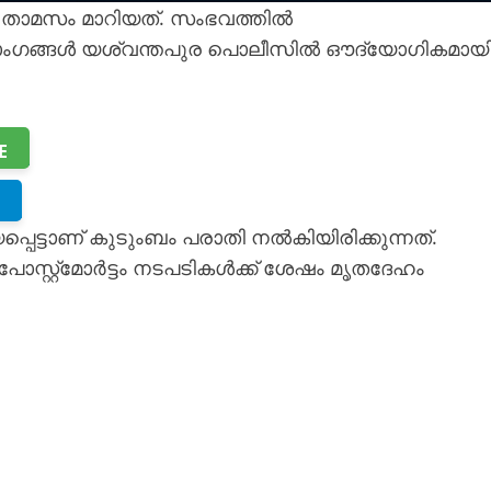
് താമസം മാറിയത്. സംഭവത്തിൽ
ടുംബാംഗങ്ങൾ യശ്വന്തപുര പൊലീസിൽ ഔദ്യോഗികമായ
E
്ടാണ് കുടുംബം പരാതി നൽകിയിരിക്കുന്നത്.
പോസ്റ്റ്‌മോർട്ടം നടപടികൾക്ക് ശേഷം മൃതദേഹം