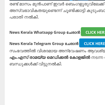
രണ്ട് മാസം മുൻപാണ് ഇവർ ബെംഗളൂരുവിലേക്ക
അസ്വഭാവികതയുണ്ടെന്ന് ചൂണ്ടിക്കാട്ടി കു
പരാതി നൽകി.
News Kerala Whatsapp Group ചേരാൻ
CLICK HER
News Kerala Telegram Group ചേരാൻ
CLICK HERE
സംഭവത്തിൽ വിശദമായ അന്വേഷണം ആവശ്യപ്പെട
എം.എസ് രാമയ്യ മെഡിക്കൽ കോളജിൽ
നടന്ന 
ബന്ധുക്കൾക്ക് വിട്ടുനൽകി.