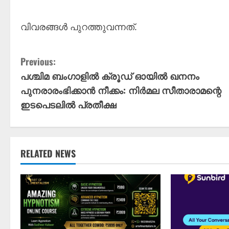
വിവരങ്ങൾ പുറത്തുവന്നത്.
C
Previous:
പശ്ചിമ ബംഗാളിൽ ക്രൂഡ് ഓയിൽ ഖനനം
o
പുനരാരംഭിക്കാൻ നീക്കം: നിർമല സീതാരാമന്റെ
n
ഇടപെടലിൽ പ്രതീക്ഷ
t
i
RELATED NEWS
n
u
e