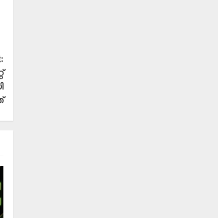
:
്
ി
്