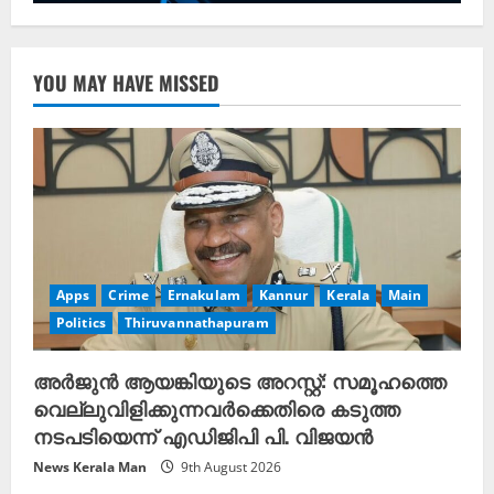
YOU MAY HAVE MISSED
Apps
Crime
Ernakulam
Kannur
Kerala
Main
Politics
Thiruvannathapuram
അർജുൻ ആയങ്കിയുടെ അറസ്റ്റ്: സമൂഹത്തെ
വെല്ലുവിളിക്കുന്നവർക്കെതിരെ കടുത്ത
നടപടിയെന്ന് എഡിജിപി പി. വിജയൻ
News Kerala Man
9th August 2026