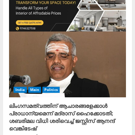
India
Main
Politics
ലിംഗസമത്വത്തിന് ആചാരങ്ങളേക്കാൾ
പ്രാധാന്യമെന്ന് മദ്രാസ് ഹൈക്കോടതി;
ശബരിമല വിധി ശരിവെച്ച് ജസ്റ്റിസ് ആനന്ദ്
വെങ്കിടേഷ്