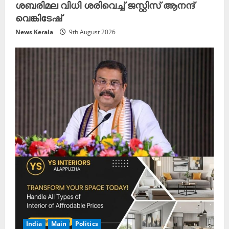
ശബരിമല വിധി ശരിവെച്ച് ജസ്റ്റിസ് ആനന്ദ്
വെങ്കിടേഷ്
News Kerala
9th August 2026
India
Main
Politics