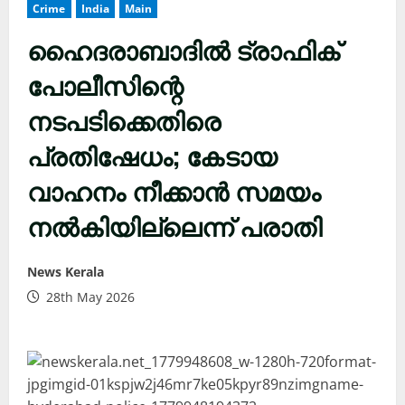
Crime
India
Main
ഹൈദരാബാദിൽ ട്രാഫിക്
പോലീസിന്റെ
നടപടിക്കെതിരെ
പ്രതിഷേധം; കേടായ
വാഹനം നീക്കാൻ സമയം
നൽകിയില്ലെന്ന് പരാതി
News Kerala
28th May 2026