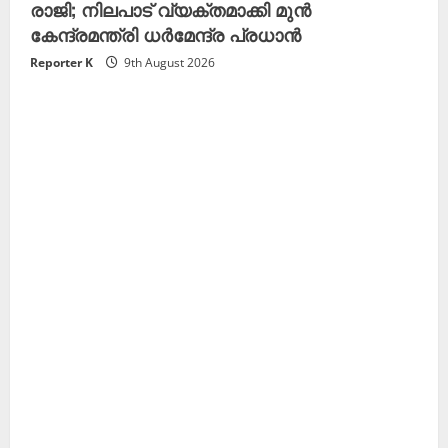
രാജി; നിലപാട് വ്യക്തമാക്കി മുൻ
കേന്ദ്രമന്ത്രി ധർമേന്ദ്ര പ്രധാൻ
Reporter K
9th August 2026