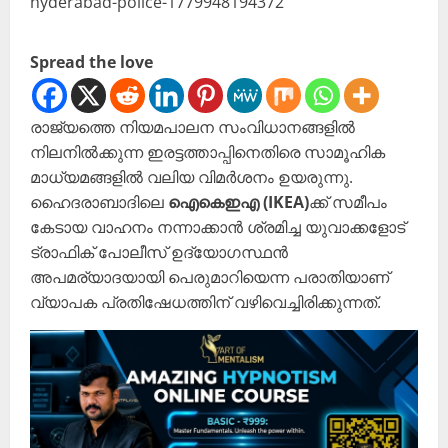
Spread the love
രാജ്യത്തെ നിയമപാലന സംവിധാനങ്ങളിൽ
നിലനിൽക്കുന്ന ഇരട്ടത്താപ്പിനെതിരെ സാമൂഹിക
മാധ്യമങ്ങളിൽ വലിയ വിമർശനം ഉയരുന്നു.
ഹൈദരാബാദിലെ
ഐകെഇഎ (IKEA)
ക്ക് സമീപം
കേടായ വാഹനം നന്നാക്കാൻ ശ്രമിച്ച യുവാക്കളോട്
ട്രാഫിക് പോലീസ് ഉദ്യോഗസ്ഥൻ
അപമര്യാദയായി പെരുമാറിയെന്ന പരാതിയാണ്
വ്യാപക പ്രതിഷേധത്തിന് വഴിവെച്ചിരിക്കുന്നത്.