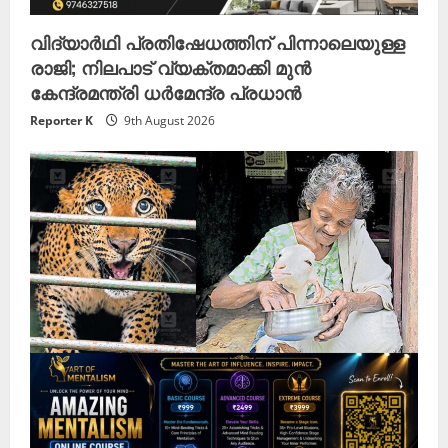
വിദ്യാർഥി പ്രതിഷേധത്തിന് പിന്നാലെയുള്ള
രാജി; നിലപാട് വ്യക്തമാക്കി മുൻ
കേന്ദ്രമന്ത്രി ധർമേന്ദ്ര പ്രധാൻ
Reporter K
9th August 2026