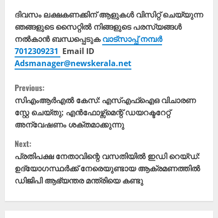
ദിവസം ലക്ഷകണക്കിന് ആളുകൾ വിസിറ്റ് ചെയ്യുന്ന
ഞങ്ങളുടെ സൈറ്റിൽ നിങ്ങളുടെ പരസ്യങ്ങൾ
നൽകാൻ ബന്ധപ്പെടുക
വാട്സാപ്പ് നമ്പർ
7012309231
Email ID
Adsmanager@newskerala.net
C
Previous:
o
സിഎംആർഎൽ കേസ്: എസ്എഫ്ഐഒ വിചാരണ
സ്റ്റേ ചെയ്തു; എൻഫോഴ്സ്മെന്റ് ഡയറക്ടറേറ്റ്
n
അന്വേഷണം ശക്തമാക്കുന്നു
t
Next:
പ്രതിപക്ഷ നേതാവിന്റെ വസതിയിൽ ഇഡി റെയ്ഡ്:
i
ഉദ്യോഗസ്ഥർക്ക് നേരെയുണ്ടായ ആക്രമണത്തിൽ
ഡിജിപി ആഭ്യന്തര മന്ത്രിയെ കണ്ടു
n
u