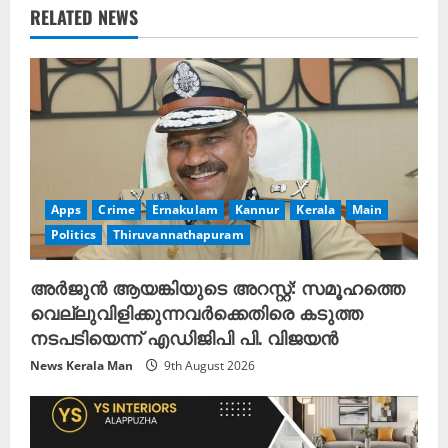
e
RELATED NEWS
R
e
a
d
Apps
Crime
Ernakulam
Kannur
Kerala
Main
i
Politics
Thiruvannathapuram
n
അർജുൻ ആയങ്കിയുടെ അറസ്റ്റ്: സമൂഹത്തെ
g
വെല്ലുവിളിക്കുന്നവർക്കെതിരെ കടുത്ത
നടപടിയെന്ന് എഡിജിപി പി. വിജയൻ
News Kerala Man
9th August 2026