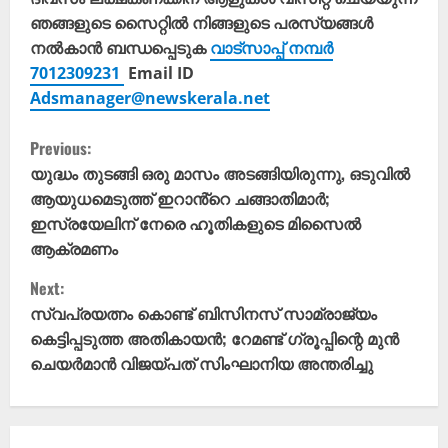
ഞങ്ങളുടെ സൈറ്റിൽ നിങ്ങളുടെ പരസ്യങ്ങൾ
നൽകാൻ ബന്ധപ്പെടുക
വാട്സാപ്പ് നമ്പർ
7012309231
Email ID
Adsmanager@newskerala.net
C
Previous:
o
യുദ്ധം തുടങ്ങി ഒരു മാസം അടങ്ങിയിരുന്നു, ഒടുവിൽ
ആയുധമെടുത്ത് ഇറാൻ്റെ ചങ്ങാതിമാർ;
n
ഇസ്രയേലിന് നേരെ ഹൂതികളുടെ മിസൈൽ
ആക്രമണം
t
Next:
i
സ്വപ്രയത്നം കൊണ്ട് ബിസിനസ് സാമ്രാജ്യം
കെട്ടിപ്പടുത്ത അതികായൻ; റേമണ്ട് ഗ്രൂപ്പിന്റെ മുൻ
n
ചെയർമാൻ വിജയ്‌പത് സിംഘാനിയ അന്തരിച്ചു
u
e