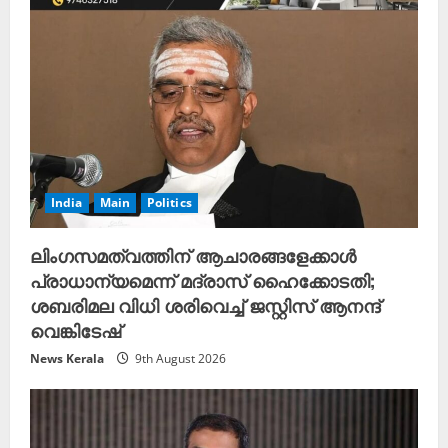
India
Main
Politics
ലിംഗസമത്വത്തിന് ആചാരങ്ങളേക്കാൾ
പ്രാധാന്യമെന്ന് മദ്രാസ് ഹൈക്കോടതി;
ശബരിമല വിധി ശരിവെച്ച് ജസ്റ്റിസ് ആനന്ദ്
വെങ്കിടേഷ്
News Kerala
9th August 2026