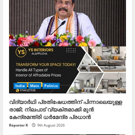
India
Main
Politics
വിദ്യാർഥി പ്രതിഷേധത്തിന് പിന്നാലെയുള്ള
രാജി; നിലപാട് വ്യക്തമാക്കി മുൻ
കേന്ദ്രമന്ത്രി ധർമേന്ദ്ര പ്രധാൻ
Reporter K
9th August 2026