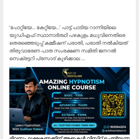
‘പോറ്റിയേ… കേറ്റിയേ…’ പാട്ട് പാടിയ റാന്നിയിലെ
യുഡിഎഫ് സ്ഥാനാർത്ഥി പഴകുളം മധുവിനെതിരെ
തെരഞ്ഞെടുപ്പ് കമ്മീഷന് പരാതി, പരാതി നല്‍കിയത്
തിരുവാഭരണ പാത സംരക്ഷണ സമിതി ജനറല്‍
സെക്രട്ടറി പ്രസാദ് കുഴിക്കാല …
ദിവസം ലക്ഷകണക്കിന് ആളുകൾ വിസിറ്റ് ചെയ്യുന്ന