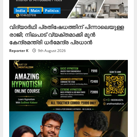
India
Main
Politics
വിദ്യാർഥി പ്രതിഷേധത്തിന് പിന്നാലെയുള്ള
രാജി; നിലപാട് വ്യക്തമാക്കി മുൻ
കേന്ദ്രമന്ത്രി ധർമേന്ദ്ര പ്രധാൻ
Reporter K
9th August 2026