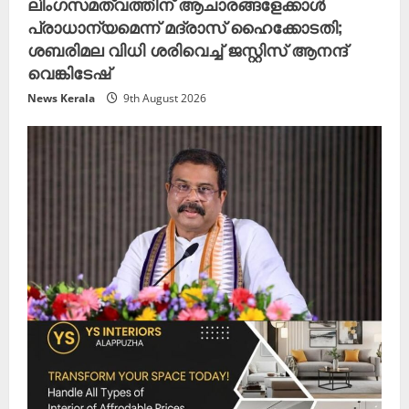
ലിംഗസമത്വത്തിന് ആചാരങ്ങളേക്കാൾ
പ്രാധാന്യമെന്ന് മദ്രാസ് ഹൈക്കോടതി;
ശബരിമല വിധി ശരിവെച്ച് ജസ്റ്റിസ് ആനന്ദ്
വെങ്കിടേഷ്
News Kerala
9th August 2026