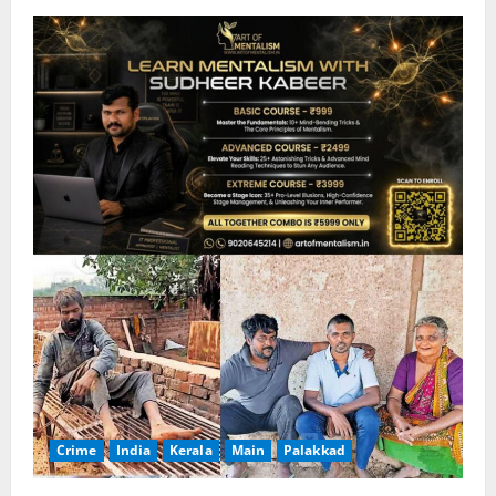
Crime
India
Kerala
Main
Palakkad