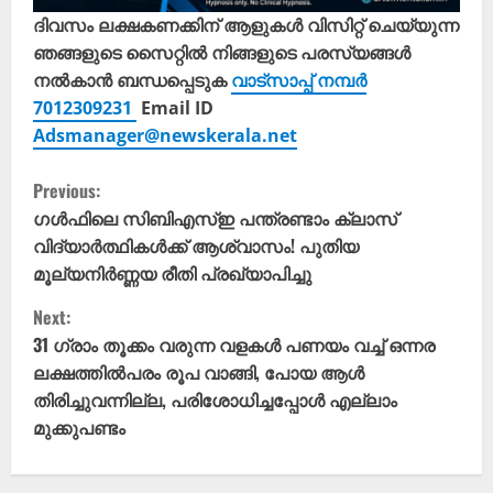
ദിവസം ലക്ഷകണക്കിന് ആളുകൾ വിസിറ്റ് ചെയ്യുന്ന
ഞങ്ങളുടെ സൈറ്റിൽ നിങ്ങളുടെ പരസ്യങ്ങൾ
നൽകാൻ ബന്ധപ്പെടുക
വാട്സാപ്പ് നമ്പർ
7012309231
Email ID
Adsmanager@newskerala.net
C
Previous:
o
ഗൾഫിലെ സിബിഎസ്ഇ പന്ത്രണ്ടാം ക്ലാസ്
വിദ്യാർത്ഥികൾക്ക് ആശ്വാസം! പുതിയ
n
മൂല്യനിർണ്ണയ രീതി പ്രഖ്യാപിച്ചു
t
Next:
31 ഗ്രാം തൂക്കം വരുന്ന വളകൾ പണയം വച്ച് ഒന്നര
i
ലക്ഷത്തിൽപരം രൂപ വാങ്ങി, പോയ ആൾ
തിരിച്ചുവന്നില്ല, പരിശോധിച്ചപ്പോൾ എല്ലാം
n
മുക്കുപണ്ടം
u