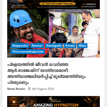
Alappuzha
Kannur
Kasargode
Kerala
Main
Thiruvannathapuram
പ്രളയത്തിൽ ജീവൻ വെടിഞ്ഞ
ആർ.രാജേഷിന് യാത്രാമൊഴി;
അന്ത്യാഞ്ജലിയർപ്പിച്ച് മുഖ്യമന്ത്രിയും
പ്രമുഖരും
News Kerala
6th August 2026