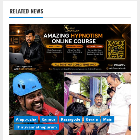
e
RELATED NEWS
R
e
a
d
i
n
g
Alappuzha
Kannur
Kasargode
Kerala
Main
Thiruvannathapuram