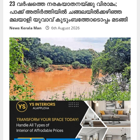
23 വർഷത്തെ നരകയാതനയ്ക്കു വിരാമം;
പാക്ക് അതിർത്തിയിൽ ചങ്ങലയിൽക്കഴിഞ്ഞ
മലയാളി യുവാവ് കുടുംബത്തോടൊപ്പം മടങ്ങി
News Kerala Man
6th August 2026