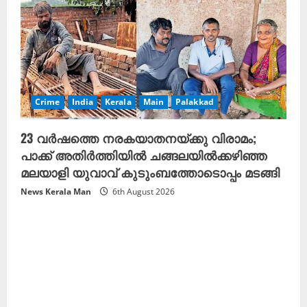
Crime
India
Kerala
Main
Palakkad
23 വർഷത്തെ നരകയാതനയ്ക്കു വിരാമം;
പാക്ക് അതിർത്തിയിൽ ചങ്ങലയിൽക്കഴിഞ്ഞ
മലയാളി യുവാവ് കുടുംബത്തോടൊപ്പം മടങ്ങി
News Kerala Man
6th August 2026