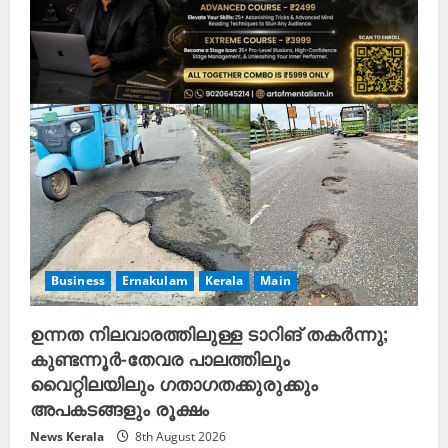
Business
Ernakulam
Kerala
Main
ഉന്നത നിലവാരത്തിലുള്ള ടാറിങ് തകർന്നു;
കുണ്ടന്നൂർ-തേവര പാലത്തിലും
വൈറ്റിലയിലും ഗതാഗതക്കുരുക്കും
അപകടങ്ങളും രൂക്ഷം
News Kerala
8th August 2026