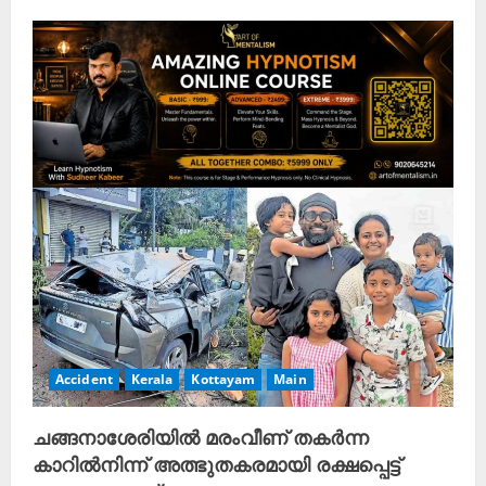
Accident
Kerala
Kottayam
Main
ചങ്ങനാശേരിയിൽ മരംവീണ് തകർന്ന
കാറിൽനിന്ന് അത്ഭുതകരമായി രക്ഷപ്പെട്ട്