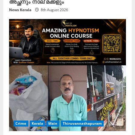
അച്ഛനും നാല് മക്കളും
News Kerala
8th August 2026
Crime
Kerala
Main
Thiruvannathapuram