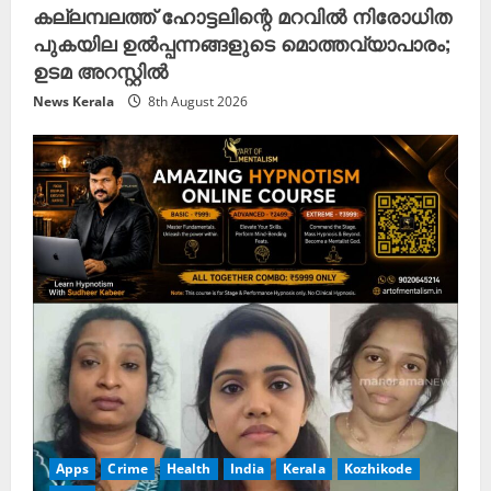
കല്ലമ്പലത്ത് ഹോട്ടലിന്റെ മറവിൽ നിരോധിത
പുകയില ഉൽപ്പന്നങ്ങളുടെ മൊത്തവ്യാപാരം;
ഉടമ അറസ്റ്റിൽ
News Kerala
8th August 2026
Apps
Crime
Health
India
Kerala
Kozhikode