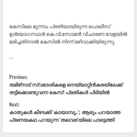
കേസിലെ മൂന്നാം പ്രതിയായിരുന്ന പൊലീസ്
ഉദ്യോഗസ്ഥൻ കെ.വി.സോമൻ വിചാരണ വേളയിൽ
മരിച്ചതിനാൽ കേസിൽ നിന്ന് ഒഴിവാക്കിയിരുന്നു.
…
C
Previous:
o
തമിഴ്‌നാട് സ്വദേശികളെ നെയ്യാറ്റിൻകരയിലേക്ക്
തട്ടിക്കൊണ്ടുവന്ന കേസ്: പ്രതികൾ പിടിയിൽ
n
Next:
t
കാതുകൾ കീഴടക്കി ‘കായാമ്പൂ..’; ആരും പറയാത്ത
പ്രണയകഥ പറയുന്ന ‘തലവര’യിലെ പാട്ടെത്തി
i