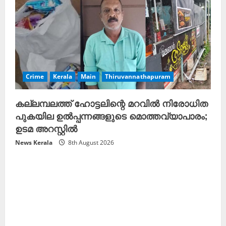
Crime
Kerala
Main
Thiruvannathapuram
കല്ലമ്പലത്ത് ഹോട്ടലിന്റെ മറവിൽ നിരോധിത
പുകയില ഉൽപ്പന്നങ്ങളുടെ മൊത്തവ്യാപാരം;
ഉടമ അറസ്റ്റിൽ
News Kerala
8th August 2026