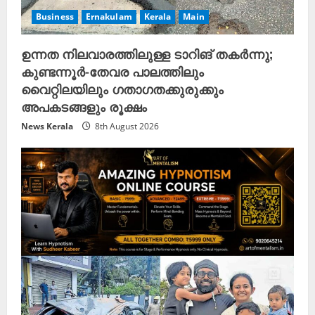
Business
Ernakulam
Kerala
Main
ഉന്നത നിലവാരത്തിലുള്ള ടാറിങ് തകർന്നു;
കുണ്ടന്നൂർ-തേവര പാലത്തിലും
വൈറ്റിലയിലും ഗതാഗതക്കുരുക്കും
അപകടങ്ങളും രൂക്ഷം
News Kerala
8th August 2026