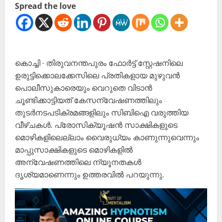
Spread the love
കൊച്ചി ∙ തിരുവനന്തപുരം ഫോർട്ട് സ്റ്റേഷനിലെ
ഉരുട്ടിക്കൊലക്കേസിലെ പ്രതികളായ മുഴുവൻ
പൊലീസുകാരെയും വെറുതെ വിടാൻ
ചൂണ്ടിക്കാട്ടിയത് കേസന്വേഷണത്തിലും
തുടർനടപടിക്രമങ്ങളിലും സിബിഐ വരുത്തിയ
വീഴ്ചകൾ. പ്രോസിക്യൂഷൻ സാക്ഷികളുടെ
മൊഴികളിലെല്ലാം വൈരുധ്യം കാണുന്നുവെന്നും
മാപ്പുസാക്ഷികളുടെ മൊഴികളിൽ
അന്വേഷണത്തിലെ ന്യൂനതകൾ
ദൃശ്യമാണെന്നും ഉത്തരവിൽ പറയുന്നു.