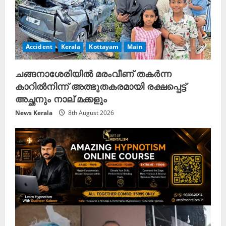
Accident
Kerala
Kottayam
Main
ചങ്ങനാശേരിയിൽ മരംവീണ് തകർന്ന
കാറിൽനിന്ന് അത്ഭുതകരമായി രക്ഷപ്പെട്ട്
അച്ഛനും നാല് മക്കളും
News Kerala
8th August 2026