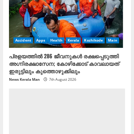
Accident
Apps
Health
Kerala
Kozhikode
Main
പ്രളയത്തിൽ
286 ജീവനുകൾ
രക്ഷപ്പെടുത്തി
അഗ്നിരക്ഷാസേന; കോഴിക്കോട് കാവലായത്
ഇരുട്ടിലും കുത്തൊഴുക്കിലും
News Kerala Man
7th August 2026