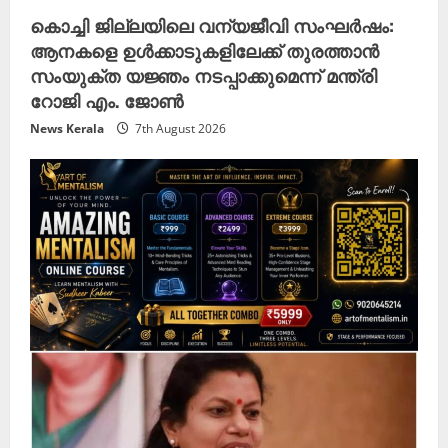
കൊച്ചി ജില്ലയിലെ വന്യജീവി സംഘർഷം:
ആനകളെ ഉൾക്കാടുകളിലേക്ക് തുരത്താൻ
സംയുക്ത യജ്ഞം നടപ്പാക്കുമെന്ന് മന്ത്രി
റോജി എം. ജോൺ
News Kerala
7th August 2026