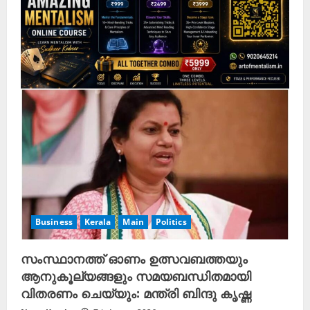
Business
Kerala
Main
Politics
സംസ്ഥാനത്ത് ഓണം ഉത്സവബത്തയും
ആനുകൂല്യങ്ങളും സമയബന്ധിതമായി
വിതരണം ചെയ്യും: മന്ത്രി ബിന്ദു കൃഷ്ണ