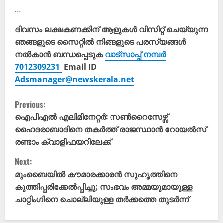
…
ദിവസം ലക്ഷകണക്കിന് ആളുകൾ വിസിറ്റ് ചെയ്യുന്ന
ഞങ്ങളുടെ സൈറ്റിൽ നിങ്ങളുടെ പരസ്യങ്ങൾ
നൽകാൻ ബന്ധപ്പെടുക
വാട്സാപ്പ് നമ്പർ
7012309231
Email ID
Adsmanager@newskerala.net
C
Previous:
o
ഐപിഎൽ എലിമിനേറ്റർ: സൺറൈസേഴ്സ്
ഹൈദരാബാദിനെ തകർത്ത് രാജസ്ഥാൻ റോയൽസ്
n
രണ്ടാം ക്വാളിഫയറിലേക്ക്
t
Next:
മുംബൈയിൽ കൗമാരക്കാരൻ സുഹൃത്തിനെ
i
കുത്തിപ്പരിക്കേൽപ്പിച്ചു; സംഭവം അമ്മയുമായുള്ള
ചാറ്റിംഗിനെ ചൊല്ലിയുള്ള തർക്കത്തെ തുടർന്ന്
n