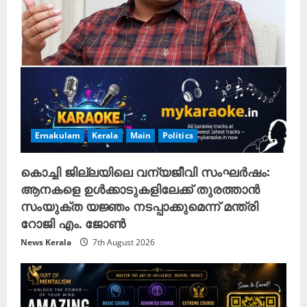
Ernakulam
Kerala
Main
Politics
കൊച്ചി ജില്ലയിലെ വന്യജീവി സംഘർഷം:
ആനകളെ ഉൾക്കാടുകളിലേക്ക് തുരത്താൻ
സംയുക്ത യജ്ഞം നടപ്പാക്കുമെന്ന് മന്ത്രി
റോജി എം. ജോൺ
News Kerala
7th August 2026