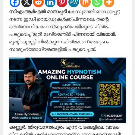
സിഎംആർഎൽ മാസപ്പടി
കേസുമായി ബന്ധപ്പെട്ട്
നടന്ന ഇഡി റെയ്ഡുകൾക്ക് പിന്നാലെ, തന്റെ
ഔദ്യോഗിക ഫേസ്ബുക്ക് പേജിലൂടെ ചിത്രം
പങ്കുവെച്ച് മുൻ മുഖ്യമന്ത്രി
പിണറായി വിജയൻ
.
മുഷ്ടി ചുരുട്ടി നിൽക്കുന്ന ചിത്രമാണ് അദ്ദേഹം
സാമൂഹ്യമാധ്യമങ്ങളിൽ പങ്കുവെച്ചത്.
കണ്ണൂർ
,
തിരുവനന്തപുരം
എന്നിവിടങ്ങളിലെ വാടക
വീടുകളിൽ എൻഫോഴ്‌സ്‌മെന്റ് ഡയറക്ടറേറ്റ് (ഇഡി)