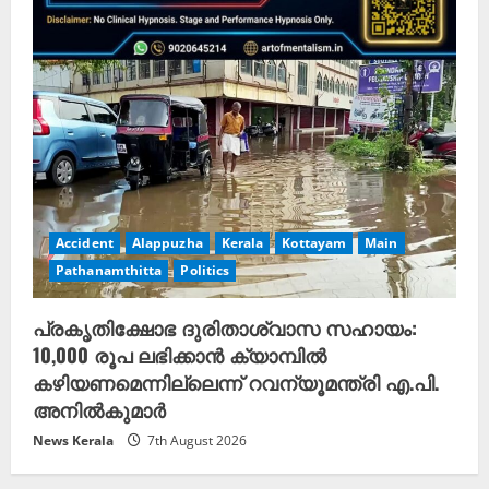
Accident
Alappuzha
Kerala
Kottayam
Main
Pathanamthitta
Politics
പ്രകൃതിക്ഷോഭ ദുരിതാശ്വാസ സഹായം:
10,000 രൂപ ലഭിക്കാൻ ക്യാമ്പിൽ
കഴിയണമെന്നില്ലെന്ന് റവന്യൂമന്ത്രി എ.പി.
അനിൽകുമാർ
News Kerala
7th August 2026