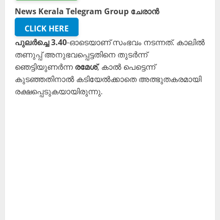
News Kerala Telegram Group ചേരാൻ
CLICK HERE
പുലർച്ചെ 3.40
-ഓടെയാണ് സംഭവം നടന്നത്. കാലിൽ
തണുപ്പ് അനുഭവപ്പെട്ടതിനെ തുടർന്ന്
ഞെട്ടിയുണർന്ന
രമേശ്
, കാൽ പെട്ടെന്ന്
കുടഞ്ഞതിനാൽ കടിയേൽക്കാതെ അത്ഭുതകരമായി
രക്ഷപ്പെടുകയായിരുന്നു.