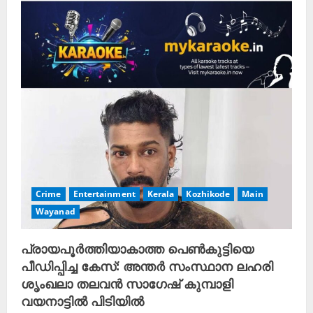
Crime
Entertainment
Kerala
Kozhikode
Main
Wayanad
പ്രായപൂർത്തിയാകാത്ത പെൺകുട്ടിയെ
പീഡിപ്പിച്ച കേസ്: അന്തർ സംസ്ഥാന ലഹരി
ശൃംഖലാ തലവൻ സാഗേഷ് കുമ്പാളി
വയനാട്ടിൽ പിടിയിൽ