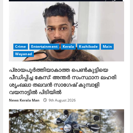
d
i
n
g
Crime
Entertainment
Kerala
Kozhikode
Main
Wayanad
പ്രായപൂർത്തിയാകാത്ത പെൺകുട്ടിയെ
പീഡിപ്പിച്ച കേസ്: അന്തർ സംസ്ഥാന ലഹരി
ശൃംഖലാ തലവൻ സാഗേഷ് കുമ്പാളി
വയനാട്ടിൽ പിടിയിൽ
News Kerala Man
9th August 2026