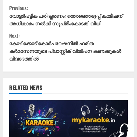
C
Previous:
o
വോട്ടർപട്ടിക പരിഷ്കരണം: തെരഞ്ഞെടുപ്പ് കമ്മീഷന്
അധികാരം നൽകി സുപ്രീംകോടതി വിധി
n
Next:
t
കോഴിക്കോട് കോർപറേഷനിൽ ഹരിത
കർമസേനയുടെ പ്ലാസ്റ്റിക് വിൽപന കണക്കുകൾ
i
വിവാദത്തിൽ
n
u
RELATED NEWS
e
R
e
a