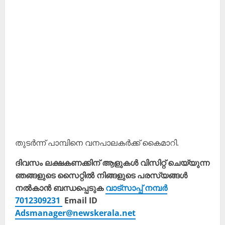
തുടർന്ന് പാമ്പിനെ വനപാലകർക്ക് കൈമാറി.
ദിവസം ലക്ഷകണക്കിന് ആളുകൾ വിസിറ്റ് ചെയ്യുന്ന
ഞങ്ങളുടെ സൈറ്റിൽ നിങ്ങളുടെ പരസ്യങ്ങൾ
നൽകാൻ ബന്ധപ്പെടുക
വാട്സാപ്പ് നമ്പർ
7012309231
Email ID
Adsmanager@newskerala.net