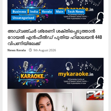
Business
India
Kerala
Main
Tech News
Uncategorised
അഡ്വഞ്ചർ ശ്രേണി ശക്തിപ്പെടുത്താൻ
റോയൽ എൻഫീൽഡ് പുതിയ ഹിമാലയൻ 440
വിപണിയിലേക്ക്
News Kerala
9th August 2026