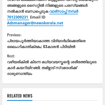
ഞങ്ങളുടെ സൈറ്റിൽ നിങ്ങളുടെ പരസ്യങ്ങൾ
നൽകാൻ ബന്ധപ്പെടുക
വാട്സാപ്പ് നമ്പർ
7012309231
Email ID
Adsmanager@newskerala.net
C
Previous:
o
പ്രായപൂർത്തിയാകാത്ത വിദ്യാർഥിക്കെതിരെ
ലൈംഗികാതിക്രമം; 63കാരൻ പിടിയിൽ
n
Next:
t
വഴിയരികിൽ കിടന്ന മധ്യവയസ്കന്റെ ശരീരത്തിലൂടെ
കാർ കയറിയിറങ്ങി; തമിഴ്നാട് സ്വദേശിക്ക്
i
ദാരുണാന്ത്യം
n
u
RELATED NEWS
e