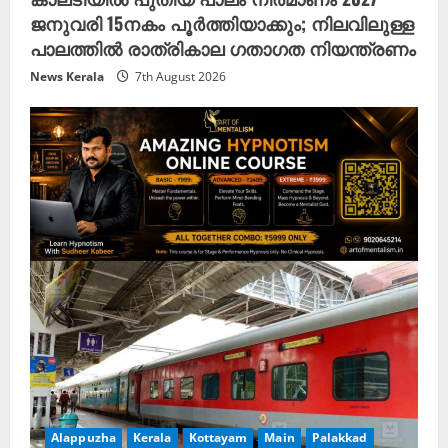
ജനുവരി 15നകം പൂർത്തിയാക്കും; നിലവിലുള്ള
പാലത്തിൽ രാത്രികാല ഗതാഗത നിയന്ത്രണം
News Kerala
7th August 2026
Alappuzha
Kerala
Kottayam
Main
Palakkad