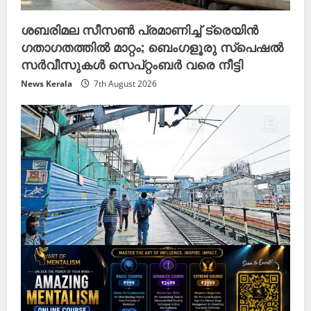
ശബരിമല സീസൺ പ്രമാണിച്ച് ട്രെയിൻ
ഗതാഗതത്തിൽ മാറ്റം; ബെംഗളൂരു സ്പെഷൽ
സർവീസുകൾ സെപ്റ്റംബർ വരെ നീട്ടി
News Kerala
7th August 2026