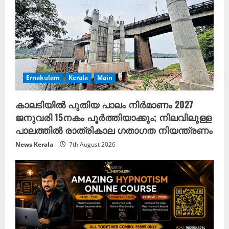
Ernakulam
Kerala
Main
കാലടിയിൽ പുതിയ പാലം നിർമാണം 2027
ജനുവരി 15നകം പൂർത്തിയാക്കും; നിലവിലുള്ള
പാലത്തിൽ രാത്രികാല ഗതാഗത നിയന്ത്രണം
News Kerala
7th August 2026