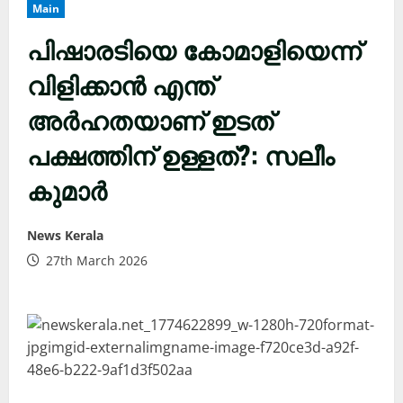
Main
പിഷാരടിയെ കോമാളിയെന്ന്
വിളിക്കാൻ എന്ത്
അർഹതയാണ് ഇടത്
പക്ഷത്തിന് ഉള്ളത്?: സലീം
കുമാർ
News Kerala
27th March 2026