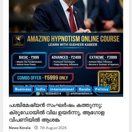
Business
India
international
Kerala
Politics
പശ്ചിമേഷ്യൻ സംഘർഷം കത്തുന്നു;
ക്രൂഡോയിൽ വില ഉയർന്നു, ആഗോള
വിപണിയിൽ ആശങ്ക
News Kerala
7th August 2026