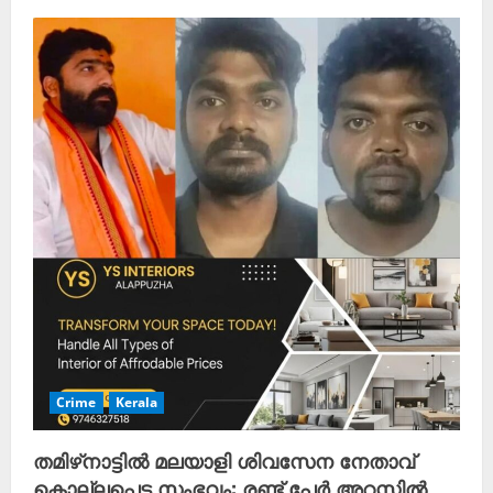
Crime
Kerala
തമിഴ്‌നാട്ടിൽ മലയാളി ശിവസേന നേതാവ്
കൊല്ലപ്പെട്ട സംഭവം: രണ്ട് പേർ അറസ്റ്റിൽ