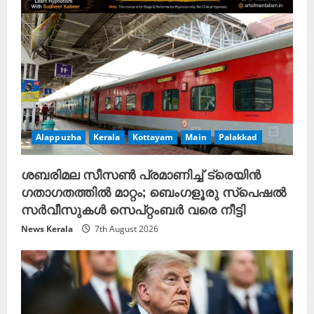
Alappuzha
Kerala
Kottayam
Main
Palakkad
ശബരിമല സീസൺ പ്രമാണിച്ച് ട്രെയിൻ
ഗതാഗതത്തിൽ മാറ്റം; ബെംഗളൂരു സ്പെഷൽ
സർവീസുകൾ സെപ്റ്റംബർ വരെ നീട്ടി
News Kerala
7th August 2026