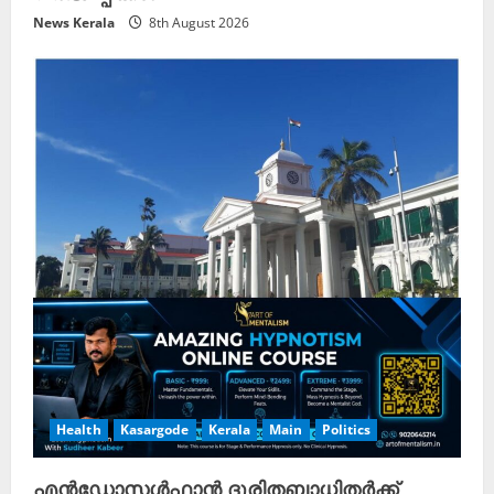
News Kerala
8th August 2026
Health
Kasargode
Kerala
Main
Politics
എൻഡോസൾഫാൻ ദുരിതബാധിതർക്ക്