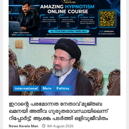
international
Main
Politics
ഇറാന്റെ പരമോന്നത നേതാവ് മുജ്തബ
ഖമനയി അതീവ ഗുരുതരാവസ്ഥയിലെന്ന്
റിപ്പോർട്ട്; ആശങ്ക പടർത്തി ഒളിവുജീവിതം
News Kerala Man
8th August 2026