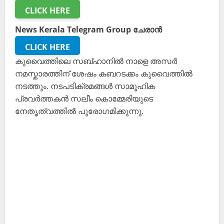
CLICK HERE
News Kerala Telegram Group ചേരാൻ
CLICK HERE
കുവൈത്തിലെ സബ്ഹാനിൽ നാളെ അസർ
നമസ്കാരത്തിന് ശേഷം കബറടക്കം കുവൈത്തിൽ
നടത്തും. നടപടിക്രമങ്ങൾ സാമൂഹിക
പ്രവർത്തകൻ സലീം കൊമ്മേരിയുടെ
നേതൃത്വത്തിൽ പുരോഗമിക്കുന്നു.