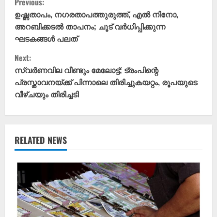
Previous:
o
ഉഷ്ണതാപം, നഗരതാപത്തുരുത്ത്, എൽ നിനോ,
അറബിക്കടൽ താപനം; ചൂട് വർധിപ്പിക്കുന്ന
n
ഘടകങ്ങൾ പലത്
t
Next:
സ്വർണവില വീണ്ടും മേലോട്ട്; ട്രംപിന്റെ
i
പ്രസ്താവനയ്ക്ക് പിന്നാലെ തിരിച്ചുകയറ്റം, രൂപയുടെ
വീഴ്ചയും തിരിച്ചടി
n
u
e
RELATED NEWS
R
e
a