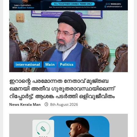
international
Main
Politics
ഇറാന്റെ പരമോന്നത നേതാവ് മുജ്തബ
ഖമനയി അതീവ ഗുരുതരാവസ്ഥയിലെന്ന്
റിപ്പോർട്ട്; ആശങ്ക പടർത്തി ഒളിവുജീവിതം
News Kerala Man
8th August 2026