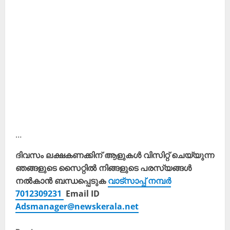
…
ദിവസം ലക്ഷകണക്കിന് ആളുകൾ വിസിറ്റ് ചെയ്യുന്ന
ഞങ്ങളുടെ സൈറ്റിൽ നിങ്ങളുടെ പരസ്യങ്ങൾ
നൽകാൻ ബന്ധപ്പെടുക
വാട്സാപ്പ് നമ്പർ
7012309231
Email ID
Adsmanager@newskerala.net
C