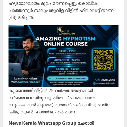
ഹൃദയാഘാതം മൂലം മരണപ്പെട്ടു. കൊല്ലം
ചാത്തന്നൂർ നാലുപങ്കുവിള വീട്ടിൽ ഹിലാലുദ്ദീനാണ്
(48) മരിച്ചത്.
കുവൈത്തി വീട്ടിൽ 25 വർഷത്തോളമായി
ഡ്രൈവറായിരുന്നു. പിതാവ് പരേതനായ
സുലൈമാൻ കുഞ്ഞ്, മാതാവ് റഷീദ ബീവി, ഭാര്യ
ഷീജ, മക്കൾ ഫാത്തിമ, ഫർഹാന.
News Kerala Whatsapp Group ചേരാൻ