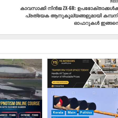
Next
കാവസാക്കി നിൻജ ZX-6R: ഉപഭോക്താക്കൾക്ക
പ്രത്യേക ആനുകൂല്യങ്ങളുമായി കമ്പനി
ഓഫറുകൾ ഇങ്ങന
Kerala
Main
Politics