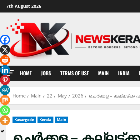
Skip
7th August 2026
to
content
HOME
JOBS
TERMS OF USE
MAIN
INDIA
Home
Main
22
May
2026
ചെർക്കള – കല്ലട്ക്
Kasargode
Kerala
Main
ചെർക്കള – കല്ലട്ക