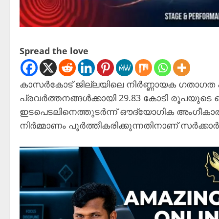
Spread the love
കാസർകോട് ജില്ലയിലെ നിർണ്ണായക ഗതാഗത പ
പ്രവർത്തനങ്ങൾക്കായി 29.83 കോടി രൂപയുടെ ടെ
ഇടപെടലിനെത്തുടർന്ന് ഔദ്യോഗിക അംഗീകാരം ല
നിർമ്മാണം പൂർത്തീകരിക്കുന്നതിനാണ് സർക്കാ