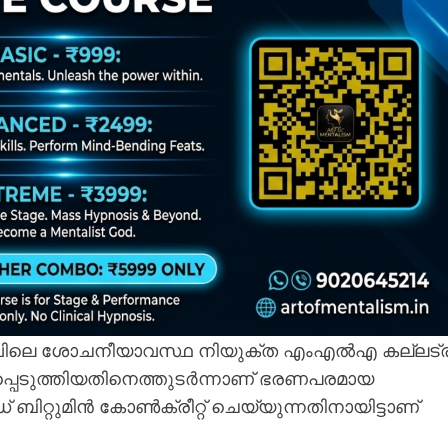
ിലെ ശോചനീയാവസ്ഥ നിയുക്ത എംഎൽഎ കല്ലട്
പ്പെടുത്തിയതിനെത്തുടർന്നാണ് ഭരണപരമായ
ബിറ്റുമിൻ കോൺക്രീറ്റ് ചെയ്യുന്നതിനായിട്ടാണ്