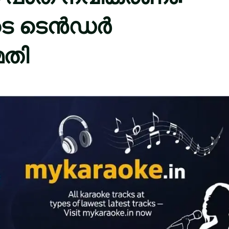
ുടെ ടെൻഡർ
മതി