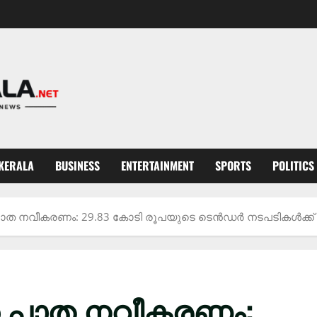
KERALA
BUSINESS
ENTERTAINMENT
SPORTS
POLITICS
ക പാത നവീകരണം: 29.83 കോടി രൂപയുടെ ടെൻഡർ നടപടികൾക്ക
്ക പാത നവീകരണം: