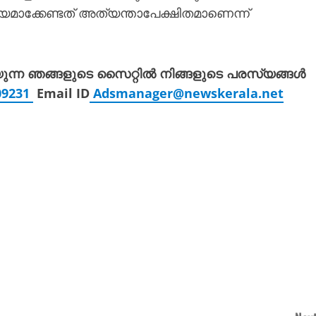
ാക്കേണ്ടത് അത്യന്താപേക്ഷിതമാണെന്ന്
യുന്ന ഞങ്ങളുടെ സൈറ്റിൽ നിങ്ങളുടെ പരസ്യങ്ങൾ
309231
Email ID
Adsmanager@newskerala.net