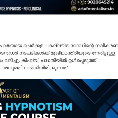
ാതയായ ചെർക്കള – കല്ലട്ക്ക റോഡിന്റെ നവീകര
ൻഡർ നടപടികൾക്ക് മുഖ്യമന്ത്രിയുടെ നേരിട്ടുള്ള
ഭിച്ചു. കിഫ്ബി പദ്ധതിയിൽ ഉൾപ്പെടുത്തി
ർ അനുമതി നൽകിയിരിക്കുന്നത്.