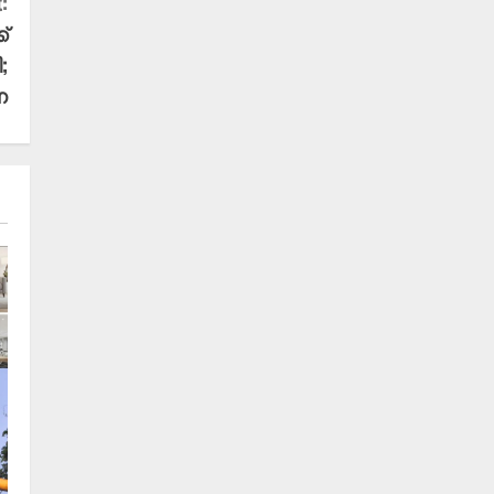
:
്
;
െ