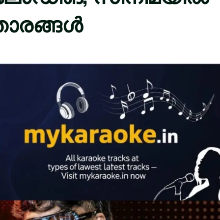
താരങ്ങൾ