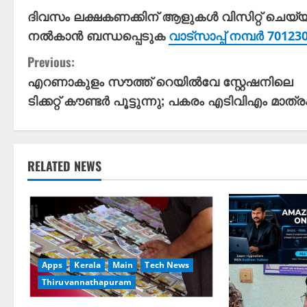
ദിവസം ലക്ഷകണക്കിന് ആളുകൾ വിസിറ്റ് ചെയ്
നൽകാൻ ബന്ധപ്പെടുക
വാട്സാപ്പ് നമ്പർ 7012
C
Previous:
എറണാകുളം സൗത്ത് റെയിൽ‍വേ സ്റ്റേഷനിലെ
o
ടിക്കറ്റ് കൗണ്ടർ പൂട്ടുന്നു; പകരം എടിവിഎം മാത്ര
n
t
RELATED NEWS
i
n
u
e
Apps
Kerala
Main
Tech News
Thiruvannathapuram
R