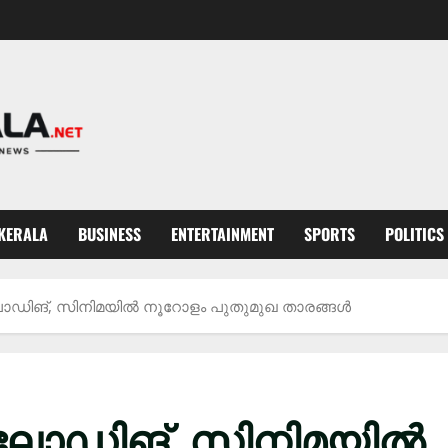
KERALA
BUSINESS
ENTERTAINMENT
SPORTS
POLITICS
ോഡിങ്, സിനിമയിൽ നൂറോളം പുതുമുഖ താരങ്ങൾ
2ലോഡിങ്, സിനിമയിൽ