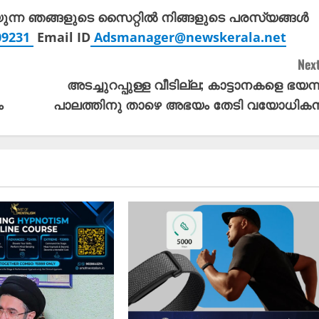
യുന്ന ഞങ്ങളുടെ സൈറ്റിൽ നിങ്ങളുടെ പരസ്യങ്ങൾ
309231
Email ID
Adsmanager@newskerala.net
Next
അടച്ചുറപ്പുള്ള വീടില്ല; കാട്ടാനകളെ ഭയന്ന
ം
പാലത്തിനു താഴെ അഭയം തേടി വയോധിക