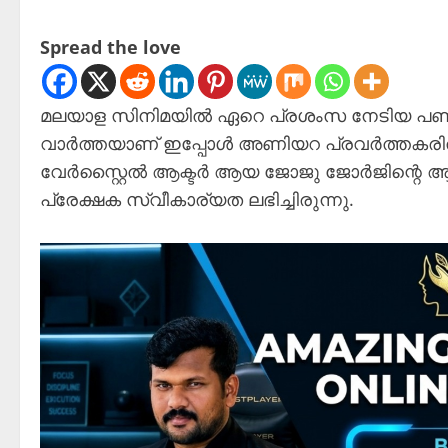
Spread the love
മലയാള സിനിമയിൽ ഏറെ പ്രശംസ നേടിയ പണി എന്
വാർത്തയാണ് ഇപ്പോൾ അണിയറ പ്രവർത്തകരിൽ ന
വേർസ്റ്റൈൽ ആക്ടർ ആയ ജോജു ജോർജിന്റെ ആ
പ്രേക്ഷക സ്വീകാര്യത ലഭിച്ചിരുന്നു.