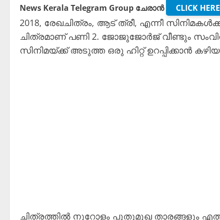
News Kerala Telegram Group ചേരാൻ
CLICK HERE
2018, രേഖചിത്രം, ആട് ത്രീ, എന്നീ സിനിമകൾക്
ചിത്രമാണ് പണി 2. ജോജുജോർജ് വീണ്ടും സം
സിനിമയ്ക്ക് അടുത്ത ഒരു ഹിറ്റ്‌ ഉറപ്പിക്കാൻ
ചിത്രത്തിൽ നൂറോളം പുതുമുഖ താരങ്ങളും എത്ത