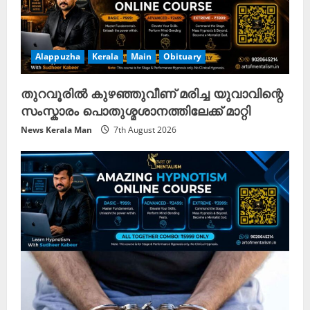
Alappuzha
Kerala
Main
Obituary
തുറവൂരിൽ കുഴഞ്ഞുവീണ് മരിച്ച യുവാവിന്റെ
സംസ്കാരം പൊതുശ്മശാനത്തിലേക്ക് മാറ്റി
News Kerala Man
7th August 2026