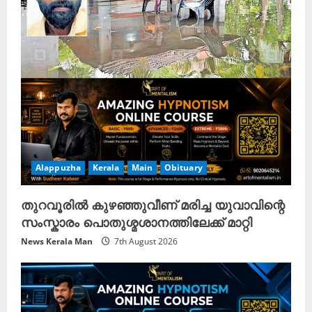
Alappuzha
Kerala
Main
Obituary
തുറവൂരിൽ കുഴഞ്ഞുവീണ് മരിച്ച യുവാവിന്റെ
സംസ്കാരം പൊതുശ്മശാനത്തിലേക്ക് മാറ്റി
News Kerala Man
7th August 2026