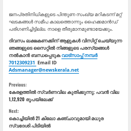
ജനപ്രതിനിധികളുടെ പിന്തുണ സംഖ്യ മറികടന്ന് മറ്റ്
ഘടകങ്ങള്‍ സമീപ കാലത്തൊന്നും ഹൈക്കമാന്‍ഡ്
പരിഗണിച്ചിട്ടില്ല. നാളെ തീരുമാനമുണ്ടായേക്കും.
ദിവസം ലക്ഷകണക്കിന് ആളുകൾ വിസിറ്റ് ചെയ്യുന്ന
ഞങ്ങളുടെ സൈറ്റിൽ നിങ്ങളുടെ പരസ്യങ്ങൾ
നൽകാൻ ബന്ധപ്പെടുക
വാട്സാപ്പ് നമ്പർ
7012309231
Email ID
Adsmanager@newskerala.net
C
Previous:
o
കേരളത്തിൽ സ്വർണവില കുതിക്കുന്നു; പവൻ വില
1,12,920 രൂപയിലേക്ക്
n
Next:
t
കൊച്ചിയിൽ 21 കിലോ കഞ്ചാവുമായി മധുര
സ്വദേശി പിടിയിൽ