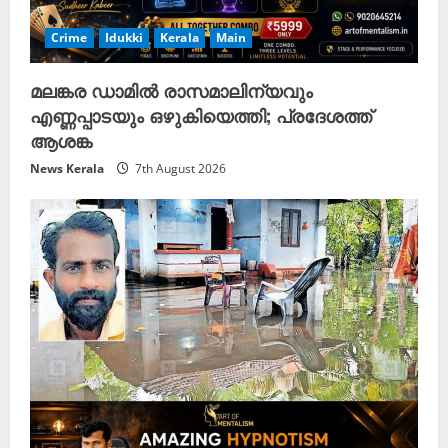
Crime
Idukki
Kerala
Main
മലങ്കര ഡാമിൽ രാസമാലിന്യവും
എണ്ണപ്പാടയും ഒഴുകിയെത്തി; പ്രദേശത്ത്
ആശങ്ക
News Kerala
7th August 2026