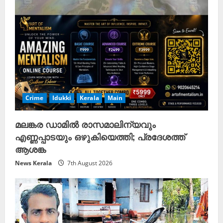
Crime
Idukki
Kerala
Main
മലങ്കര ഡാമിൽ രാസമാലിന്യവും
എണ്ണപ്പാടയും ഒഴുകിയെത്തി; പ്രദേശത്ത്
ആശങ്ക
News Kerala
7th August 2026