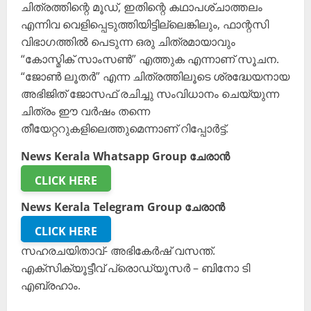
ചിത്രത്തിന്റെ മൂഡ്, ഇതിന്റെ കഥാപശ്‌ചാത്തലം
എന്നിവ വെളിപ്പെടുത്തിയിട്ടില്ലെങ്കിലും, ഫാന്റസി
വിഭാഗത്തിൽ പെടുന്ന ഒരു ചിത്രമായാവും
“കോസ്മിക് സാംസൺ” എത്തുക എന്നാണ് സൂചന.
“ജോൺ ലൂതർ” എന്ന ചിത്രത്തിലൂടെ ശ്രദ്ധേയനായ
അഭിജിത് ജോസഫ് രചിച്ചു സംവിധാനം ചെയ്യുന്ന
ചിത്രം ഈ വർഷം തന്നെ
തീയേറ്ററുകളിലെത്തുമെന്നാണ് റിപ്പോർട്ട്.
News Kerala Whatsapp Group ചേരാൻ
CLICK HERE
News Kerala Telegram Group ചേരാൻ
CLICK HERE
സഹരചയിതാവ്- അഭികേർഷ് വസന്ത്.
എക്സിക്യൂട്ടീവ് പ്രൊഡ്യൂസർ – ബിനോ ടി
എബ്രഹാം.