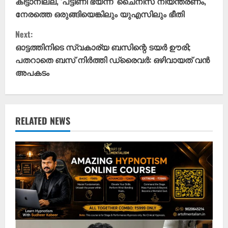
കിട്ടാനില്ല, ‘പട്ടിണി ഭയന്ന്’ ചൈനീസ് നിയന്ത്രണം,
n
നേരത്തെ ഒരുങ്ങിയെങ്കിലും യുഎസിലും ഭീതി
t
Next:
ഓട്ടത്തിനിടെ സ്വകാര്യ ബസിന്റെ ടയർ ഊരി;
i
പതറാതെ ബസ് നിർത്തി ഡ്രൈവർ: ഒഴിവായത് വൻ
അപകടം
n
u
e
RELATED NEWS
R
e
a
d