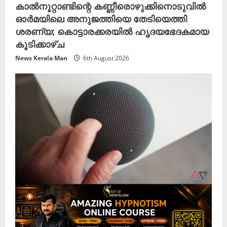
കാൽനൂറ്റാണ്ടിന്റെ കണ്ണീരൊഴുക്കിനൊടുവിൽ
ഓർമയിലെ അനുജത്തിയെ തേടിയെത്തി
ശരണ്യ; കൊട്ടാരക്കരയിൽ ഹൃദയഭേദകമായ
കൂടിക്കാഴ്ച
News Kerala Man
6th August 2026