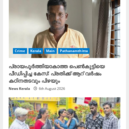
i
n
g
Crime
Kerala
Main
Pathanamthitta
പ്രായപൂർത്തിയാകാത്ത പെൺകുട്ടിയെ
പീഡിപ്പിച്ച കേസ്: പ്രതിക്ക് ആറ് വർഷം
കഠിനതടവും പിഴയും
News Kerala
6th August 2026