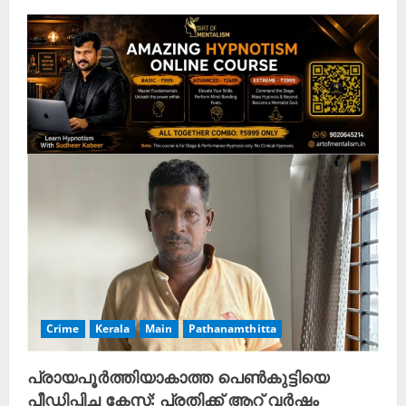
Crime
Kerala
Main
Pathanamthitta
പ്രായപൂർത്തിയാകാത്ത പെൺകുട്ടിയെ
പീഡിപ്പിച്ച കേസ്: പ്രതിക്ക് ആറ് വർഷം