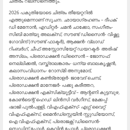
ചിത്രം റിലീസിനെത്തും.
2026 പകുതിയോടെ ചിത്രം തീയേറ്ററിൽ
എത്തുമെന്നാണ് സൂചന. ഛായാഗ്രഹണം – ദീപക്
ഡി മേനോൻ, എഡിറ്റർ- ചമൻ ചാക്കോ, സംഗീതം-
സിബി മാത്യു അലക്സ്, സൗണ്ട് ഡിസൈൻ- വിഷ്ണു
ഗോവിന്ദ് (സൗണ്ട് ഫാക്ടർ), ആക്ഷൻ- വ്ലാഡ്
റിംബർഗ്, ചീഫ് അസ്സോസിയേറ്റ് ഡയറക്ടർ- അരിഷ്
അസ്‌ലം, പ്രൊഡക്ഷൻ ഡിസൈൻ – ജോസഫ്
നെല്ലിക്കൽ, വസ്ത്രാലങ്കാരം- ധന്യ ബാലകൃഷ്ണൻ,
കലാസംവിധാനം- റോസ്‌മി അനുമോദ്,
പ്രൊഡക്ഷൻ കൺട്രോളർ- ജാവേദ് ചെമ്പ്,
പ്രൊഡക്ഷൻ മാനേജർ- പക്കു കരീത്തറ,
പ്രൊഡക്ഷൻ എക്സിക്യൂട്ടീവ് – ആന്റണി കുട്ടമ്പുഴ,
കോൺടെന്റ് ഹെഡ്- ലിൻസി വർഗീസ്, മേക്കപ്പ്-
ഷാജി പുൽപള്ളി, വിഎഫ്എക്സ്- എഗ്ഗ് വൈറ്റ്
വിഎഫ്എക്സ്, മൈൻഡ്സ്റ്റെയിൻ സ്റ്റുഡിയോസ്,
ഐ വിഎഫ്എക്സ്, പ്രൊജക്റ്റ് ഡിസൈൻ-
സെഡിന് പോൾ, കെവിൻ പോൾ, പ്രൊഡക്ഷൻ