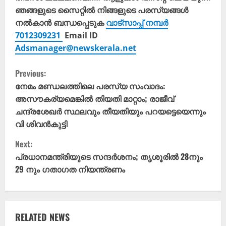
ഞങ്ങളുടെ സൈറ്റിൽ നിങ്ങളുടെ പരസ്യങ്ങൾ
നൽകാൻ ബന്ധപ്പെടുക
വാട്സാപ്പ് നമ്പർ
7012309231
Email ID
Adsmanager@newskerala.net
C
Previous:
o
നേമം മണ്ഡലത്തിലെ പരസ്യ സംവാദം:
അസൗകര്യമെങ്കിൽ തിയതി മാറ്റാം; രാജീവ്
n
ചന്ദ്രശേഖർ സ്ഥലവും തീയതിയും പറയട്ടെയെന്നും
വി ശിവൻകുട്ടി
t
Next:
i
പ്രധാനമന്ത്രിയുടെ സന്ദർശനം; തൃശൂരിൽ 28നും
29 നും ഗതാഗത നിയന്ത്രണം
n
u
e
RELATED NEWS