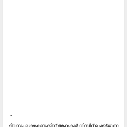
…
ദിവസം ലക്ഷകണക്കിന് ആളുകൾ വിസിറ്റ് ചെയ്യുന്ന