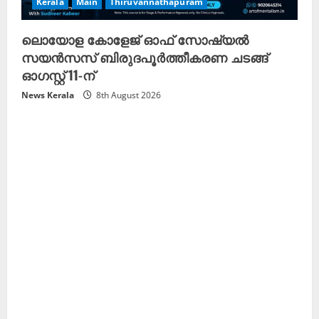
Kerala
Main
Thiruvannathapuram
ലൊയോള കോളേജ് ഓഫ് സോഷ്യൽ
സയൻസസ് ബിരുദപൂർത്തീകരണ ചടങ്ങ്
ഓഗസ്റ്റ് 11-ന്
News Kerala
8th August 2026