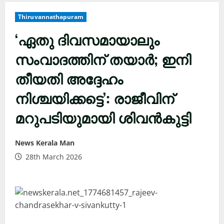
Thiruvannathapuram
‘ഏതു ദിവസമായാലും
സംവാദത്തിന് തയാർ; ഇനി
തീയതി അദ്ദേഹം
നിശ്ചയിക്കട്ടെ’: രാജീവിന്
മറുപടിയുമായി ശിവൻകുട്ടി
News Kerala Man
28th March 2026