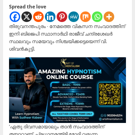
Spread the love
തിരുവനന്തപുരം ∙ നേമത്തെ വികസന സംവാദത്തിന്
ഇനി ബിജെപി സ്ഥാനാർഥി രാജീവ് ചന്ദ്രശേഖർ
സ്ഥലവും സമയവും നിശ്ചയിക്കട്ടെയെന്ന് വി.
ശിവൻകുട്ടി.
‘ഏതു ദിവസമായാലും താൻ സംവാദത്തിന്
തയാറാണ്. പ്രധാനമന്ത്രി മോദി വരുന്ന