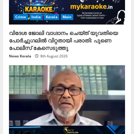
Crime
India
Kerala
Main
വിദേശ ജോലി വാഗ്ദാനം ചെയ്ത് യുവതിയെ
പോർച്ചുഗലിൽ വിറ്റതായി പരാതി: പുണെ
പോലീസ് കേസെടുത്തു
News Kerala
8th August 2026