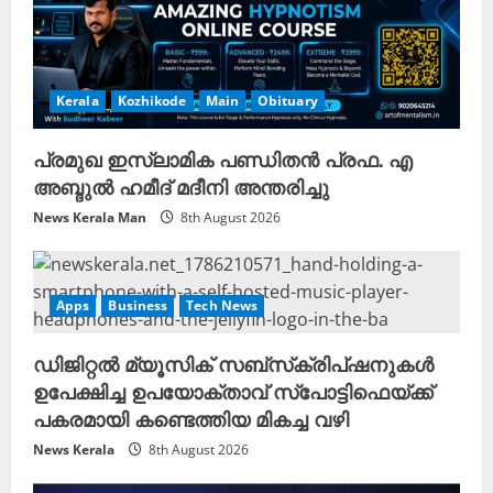
Kerala
Kozhikode
Main
Obituary
പ്രമുഖ ഇസ്‌ലാമിക പണ്ഡിതൻ പ്രഫ. എ
അബ്ദുൽ ഹമീദ് മദീനി അന്തരിച്ചു
News Kerala Man
8th August 2026
Apps
Business
Tech News
ഡിജിറ്റൽ മ്യൂസിക് സബ്‌സ്‌ക്രിപ്‌ഷനുകൾ
ഉപേക്ഷിച്ച ഉപയോക്താവ് സ്പോട്ടിഫെയ്ക്ക്
പകരമായി കണ്ടെത്തിയ മികച്ച വഴി
News Kerala
8th August 2026