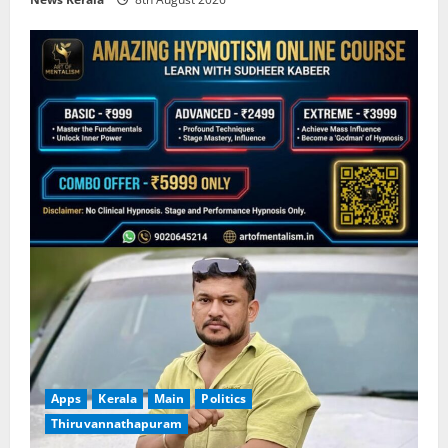
Apps
Kerala
Main
Politics
Thiruvannathapuram