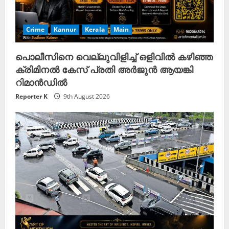
Crime
Kannur
Kerala
Main
പൊലീസിനെ വെല്ലുവിളിച്ച് ഒളിവിൽ കഴിഞ്ഞ
ക്രിമിനൽ കേസ് പ്രതി അർജുൻ ആയങ്കി
റിമാൻഡിൽ
Reporter K
9th August 2026