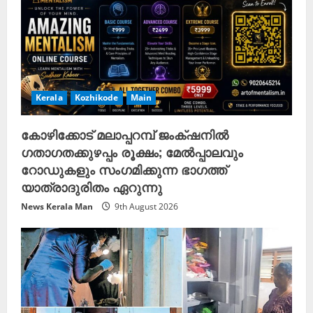
Kerala
Kozhikode
Main
കോഴിക്കോട് മലാപ്പറമ്പ് ജംക്‌ഷനിൽ
ഗതാഗതക്കുഴപ്പം രൂക്ഷം; മേൽപ്പാലവും
റോഡുകളും സംഗമിക്കുന്ന ഭാഗത്ത്
യാത്രാദുരിതം ഏറുന്നു
News Kerala Man
9th August 2026