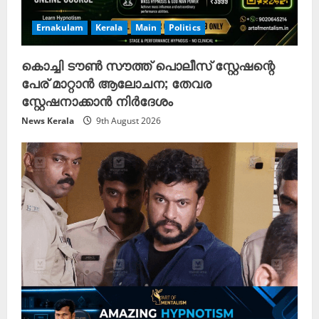
Ernakulam
Kerala
Main
Politics
കൊച്ചി ടൗൺ സൗത്ത് പൊലീസ് സ്റ്റേഷന്റെ
പേര് മാറ്റാൻ ആലോചന; തേവര
സ്റ്റേഷനാക്കാൻ നിർദേശം
News Kerala
9th August 2026