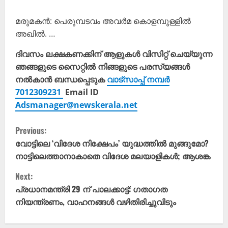
മരുമകൻ: പെരുമ്പടവം അവർമ കൊളമ്പുള്ളിൽ
അഖിൽ. …
ദിവസം ലക്ഷകണക്കിന് ആളുകൾ വിസിറ്റ് ചെയ്യുന്ന
ഞങ്ങളുടെ സൈറ്റിൽ നിങ്ങളുടെ പരസ്യങ്ങൾ
നൽകാൻ ബന്ധപ്പെടുക
വാട്സാപ്പ് നമ്പർ
7012309231
Email ID
Adsmanager@newskerala.net
C
Previous:
o
വോട്ടിലെ ‘വിദേശ നിക്ഷേപം’ യുദ്ധത്തിൽ മുങ്ങുമോ?
നാട്ടിലെത്താനാകാതെ വിദേശ മലയാളികൾ; ആശങ്ക
n
Next:
t
പ്രധാനമന്ത്രി 29 ന് പാലക്കാട്ട്: ഗതാഗത
നിയന്ത്രണം, വാഹനങ്ങൾ വഴിതിരിച്ചുവിടും
i