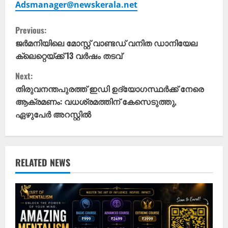
Adsmanager@newskerala.net
C
Previous:
o
ജർമനിയിലെ മോസ്റ്റ് വാണ്ടഡ് വനിത ഡാനിയേല
ക്ലെറ്റെയ്ക്ക് 13 വർഷം തടവ്
n
Next:
t
തിരുവനന്തപുരത്ത് ഇഡി ഉദ്യോഗസ്ഥർക്ക് നേരെ
ആക്രമണം: വധശ്രമത്തിന് കേസെടുത്തു,
i
ഏഴുപേർ അറസ്റ്റിൽ
n
u
RELATED NEWS
e
R
e