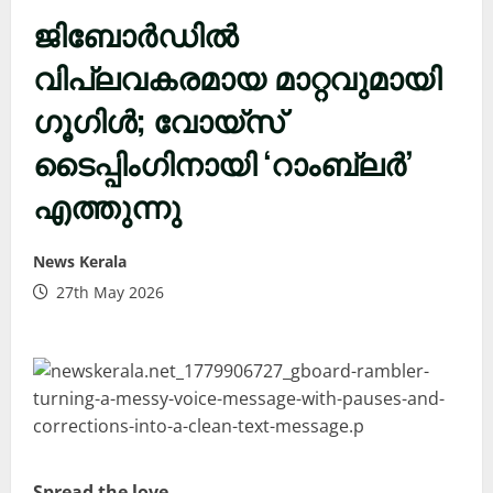
ജിബോർഡിൽ
വിപ്ലവകരമായ മാറ്റവുമായി
ഗൂഗിൾ; വോയ്‌സ്
ടൈപ്പിംഗിനായി ‘റാംബ്ലർ’
എത്തുന്നു
News Kerala
27th May 2026
Spread the love