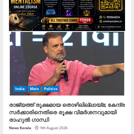
a
d
i
n
g
India
Main
Politics
രാജ്യത്ത് രൂക്ഷമായ തൊഴിലില്ലായ്മ; കേന്ദ്ര
സർക്കാരിനെതിരെ രൂക്ഷ വിമർശനവുമായി
രാഹുൽ ഗാന്ധി
News Kerala
9th August 2026