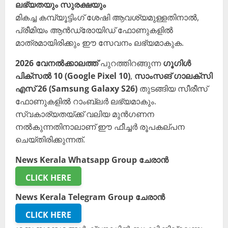
ലഭ്യതയും സുരക്ഷയും
മികച്ച കമ്പ്യൂട്ടിംഗ് ശേഷി ആവശ്യമുള്ളതിനാൽ,
പ്രീമിയം ആൻഡ്രോയിഡ് ഫോണുകളിൽ
മാത്രമായിരിക്കും ഈ സേവനം ലഭ്യമാകുക.
2026 വേനൽക്കാലത്ത്
പുറത്തിറങ്ങുന്ന
ഗൂഗിൾ
പിക്സൽ 10 (Google Pixel 10)
,
സാംസങ് ഗാലക്സി
എസ് 26 (Samsung Galaxy S26)
തുടങ്ങിയ സീരീസ്
ഫോണുകളിൽ റാംബ്ലർ ലഭ്യമാകും.
സ്വകാര്യതയ്ക്ക് വലിയ മുൻഗണന
നൽകുന്നതിനാലാണ് ഈ ഫീച്ചർ രൂപകല്പന
ചെയ്തിരിക്കുന്നത്.
News Kerala Whatsapp Group ചേരാൻ
CLICK HERE
News Kerala Telegram Group ചേരാൻ
CLICK HERE