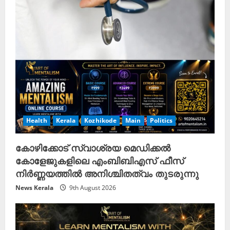
Health
Kerala
Kozhikode
Main
Politics
കോഴിക്കോട് സ്വാശ്രയ മെഡിക്കൽ
കോളേജുകളിലെ എംബിബിഎസ് ഫീസ്
നിർണ്ണയത്തിൽ അനിശ്ചിതത്വം തുടരുന്നു
News Kerala
9th August 2026