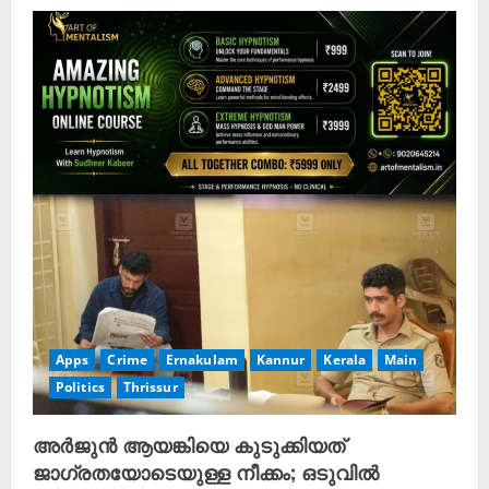
Apps
Crime
Ernakulam
Kannur
Kerala
Main
Politics
Thrissur
അർജുൻ ആയങ്കിയെ കുടുക്കിയത്
ജാഗ്രതയോടെയുള്ള നീക്കം; ഒടുവിൽ