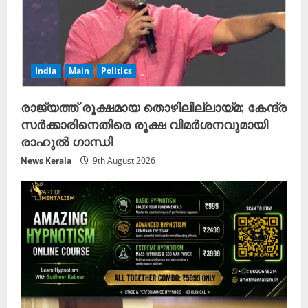
India
Main
Politics
രാജ്യത്ത് രൂക്ഷമായ തൊഴിലില്ലായ്മ; കേന്ദ്ര
സർക്കാരിനെതിരെ രൂക്ഷ വിമർശനവുമായി
രാഹുൽ ഗാന്ധി
News Kerala
9th August 2026