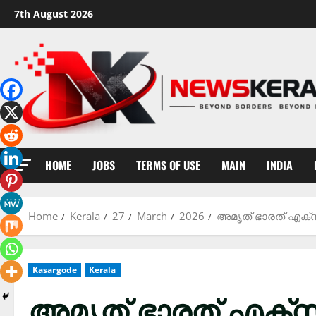
Skip
7th August 2026
to
content
HOME
JOBS
TERMS OF USE
MAIN
INDIA
Home
Kerala
27
March
2026
അമൃത് ഭാരത് എക്സ്പ
Kasargode
Kerala
അമൃത് ഭാരത് എക്സ