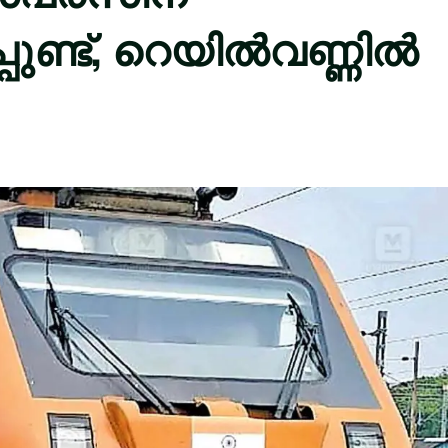
പ്പുണ്ട്, റെയിൽവണ്ണിൽ