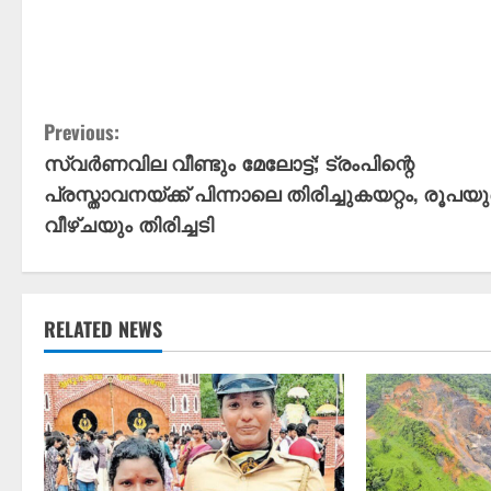
C
Previous:
സ്വർണവില വീണ്ടും മേലോട്ട്; ട്രംപിന്റെ
o
പ്രസ്താവനയ്ക്ക് പിന്നാലെ തിരിച്ചുകയറ്റം, രൂപയ
n
വീഴ്ചയും തിരിച്ചടി
t
i
RELATED NEWS
n
u
e