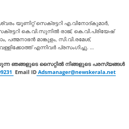
ം യൂണിറ്റ് സെക്രട്ടറി എ.വിനോദ്കുമാർ,
്രട്ടറി കെ.വി.സുനിൽ രാജ്, കെ.വി.പ്രിയേഷ്
 പത്മനാഭൻ മാങ്കുളം, സി.വി.രമേശ്,
്ളിക്കോത്ത് എന്നിവർ പ്രസംഗിച്ചു. …
യുന്ന ഞങ്ങളുടെ സൈറ്റിൽ നിങ്ങളുടെ പരസ്യങ്ങൾ
309231
Email ID
Adsmanager@newskerala.net