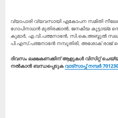
വ്യാപാരി വ്യവസായി ഏകോപന സമിതി നീലേശ്വര
ഗോപിനാഥൻ മുതിരക്കാൽ, ജനകീയ കൂട്ടായ്മ സെക
കുമാർ, എ.വി.പത്മനാഭൻ, സി.കെ.അബ്ദുൽ സലാം,
പി.എസ്.പത്മനാഭൻ നമ്പൂതിരി, അശോക് രാജ് വെള
ദിവസം ലക്ഷകണക്കിന് ആളുകൾ വിസിറ്റ് ചെയ്
നൽകാൻ ബന്ധപ്പെടുക
വാട്സാപ്പ് നമ്പർ 7012