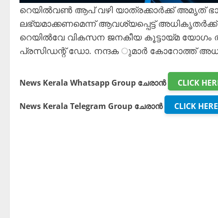
റെയിൽവൺ ആപ് വഴി യാത്രക്കാർക്ക് അമൃത് ഭാര
ലഭ്യമാക്കണമെന്ന് ആവശ്യപ്പെട്ട് അധികൃതർക്
റെയിൽവേ വികസന ജനകീയ കൂട്ടായ്മ യോഗം തീര
പ്രസിഡന്റ് ഡോ. നന്ദക ുമാർ കോറോത്ത് അധ്
News Kerala Whatsapp Group ചേരാൻ
CLICK HER
News Kerala Telegram Group ചേരാൻ
CLICK HERE