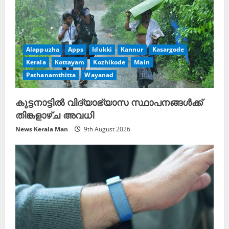
Alappuzha
Apps
Idukki
Kannur
Kasargode
Kerala
Kottayam
Kozhikode
Main
Pathanamthitta
Wayanad
കുട്ടനാട്ടിൽ വിദ്യാഭ്യാസ സ്ഥാപനങ്ങൾക്ക്
തിങ്കളാഴ്ച അവധി
News Kerala Man
9th August 2026