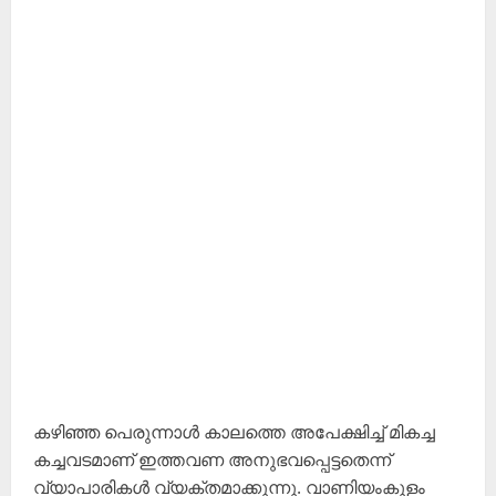
കഴിഞ്ഞ പെരുന്നാൾ കാലത്തെ അപേക്ഷിച്ച് മികച്ച
കച്ചവടമാണ് ഇത്തവണ അനുഭവപ്പെട്ടതെന്ന്
വ്യാപാരികൾ വ്യക്തമാക്കുന്നു. വാണിയംകുളം