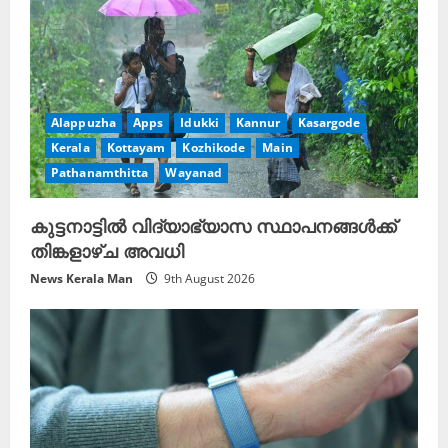
Alappuzha
Apps
Idukki
Kannur
Kasargode
Kerala
Kottayam
Kozhikode
Main
Pathanamthitta
Wayanad
കുട്ടനാട്ടിൽ വിദ്യാഭ്യാസ സ്ഥാപനങ്ങൾക്ക്
തിങ്കളാഴ്ച അവധി
News Kerala Man
9th August 2026