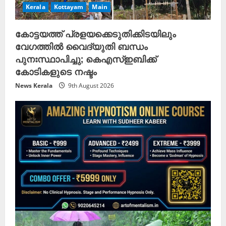
Kerala
Kottayam
Main
കോട്ടയത്ത് പ്രളയക്കെടുതിക്കിടയിലും
വേഗത്തിൽ വൈദ്യുതി ബന്ധം
പുനഃസ്ഥാപിച്ചു; കെഎസ്ഇബിക്ക്
കോടികളുടെ നഷ്ടം
News Kerala
9th August 2026