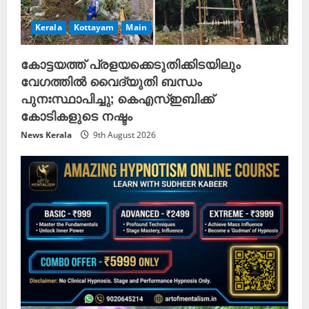
Kerala
Kottayam
Main
കോട്ടയത്ത് പ്രളയക്കെടുതിക്കിടയിലും
വേഗത്തിൽ വൈദ്യുതി ബന്ധം
പുനഃസ്ഥാപിച്ചു; കെഎസ്ഇബിക്ക്
കോടികളുടെ നഷ്ടം
News Kerala
9th August 2026