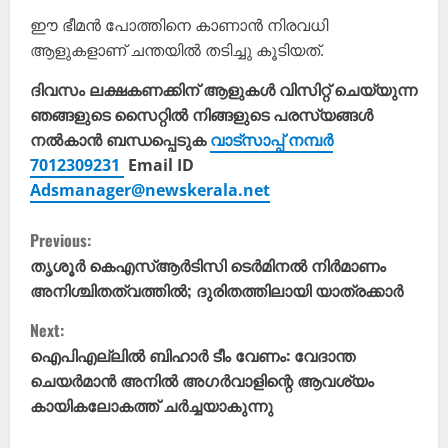
ഈ ഭീമൻ പോത്തിനെ കാണാൻ നിരവധി
ആളുകളാണ് ചന്തയിൽ തടിച്ചു കൂടിയത്.
ദിവസം ലക്ഷകണക്കിന് ആളുകൾ വിസിറ്റ് ചെയ്യുന്ന
ഞങ്ങളുടെ സൈറ്റിൽ നിങ്ങളുടെ പരസ്യങ്ങൾ
നൽകാൻ ബന്ധപ്പെടുക
വാട്സാപ്പ് നമ്പർ
7012309231
Email ID
Adsmanager@newskerala.net
C
Previous:
o
തൃശൂർ കെഎസ്ആർടിസി ടെർമിനൽ നിർമാണം
അനിശ്ചിതത്വത്തിൽ; ദുരിതത്തിലായി യാത്രക്കാർ
n
Next:
t
ഐപിഎല്ലിൽ ബിഹാർ ടീം വേണം: വേദാന്ത
ചെയർമാൻ അനിൽ അഗർവാളിന്റെ ആവശ്യം
i
കായികലോകത്ത് ചർച്ചയാകുന്നു
n