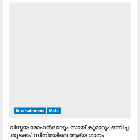
Entertainment
Main
വിസ്മയ മോഹൻലാലും സായ് കുമാറും ഒന്നിച്ച
‘തുടക്കം’ സിനിമയിലെ ആദ്യ ഗാനം