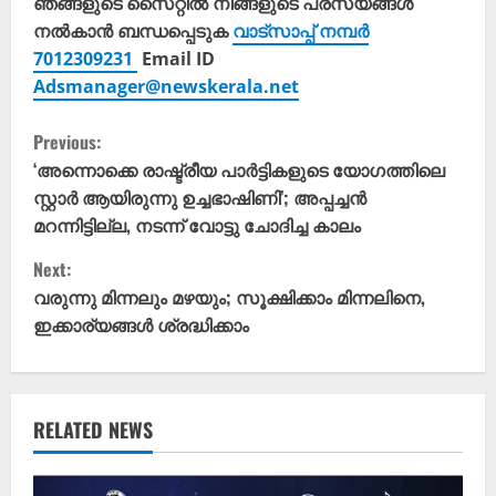
ഞങ്ങളുടെ സൈറ്റിൽ നിങ്ങളുടെ പരസ്യങ്ങൾ
നൽകാൻ ബന്ധപ്പെടുക
വാട്സാപ്പ് നമ്പർ
7012309231
Email ID
Adsmanager@newskerala.net
C
Previous:
o
‘അന്നൊക്കെ രാഷ്ട്രീയ പാർട്ടികളുടെ യോഗത്തിലെ
സ്റ്റാർ ആയിരുന്നു ഉച്ചഭാഷിണി’; അപ്പച്ചൻ
n
മറന്നിട്ടില്ല, നടന്ന് വോട്ടു ചോദിച്ച കാലം
t
Next:
വരുന്നു മിന്നലും മഴയും; സൂക്ഷിക്കാം മിന്നലിനെ,
i
ഇക്കാര്യങ്ങൾ ശ്രദ്ധിക്കാം
n
u
RELATED NEWS
e