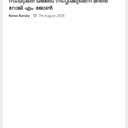
സംയുക്ത യജ്ഞം നടപ്പാക്കുമെന്ന് മന്ത്രി
റോജി എം. ജോൺ
News Kerala
7th August 2026