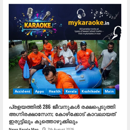
Accident
Apps
Health
Kerala
Kozhikode
Main
പ്രളയത്തിൽ
286 ജീവനുകൾ
രക്ഷപ്പെടുത്തി
അഗ്നിരക്ഷാസേന; കോഴിക്കോട് കാവലായത്
ഇരുട്ടിലും കുത്തൊഴുക്കിലും
News Kerala Man
7th August 2026