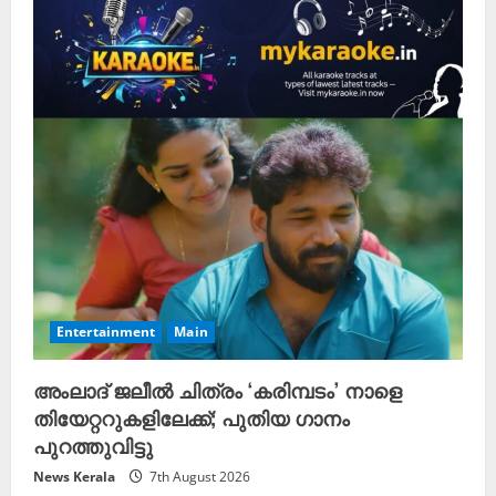
R
e
a
d
i
n
g
Entertainment
Main
അംലാദ് ജലീൽ ചിത്രം ‘കരിമ്പടം’ നാളെ
തിയേറ്ററുകളിലേക്ക്; പുതിയ ഗാനം
പുറത്തുവിട്ടു
News Kerala
7th August 2026