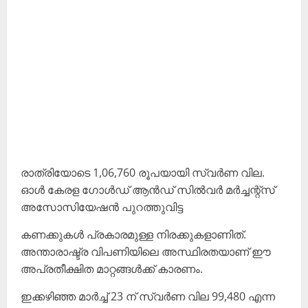
രാത്രിയോടെ 1,06,760 രൂപയായി സ്വർണ വില.
ഓൾ കേരള ഗോൾഡ് ആൻഡ് സിൽവർ മർച്ചന്റ്സ്
അസോസിയേഷൻ പുറത്തുവിട്ട
കണക്കുകൾ പ്രകാരമുള്ള നിരക്കുകളാണിത്.
അന്താരാഷ്ട്ര വിപണിയിലെ അസ്ഥിരതയാണ് ഈ
അപ്രതീക്ഷിത മാറ്റങ്ങൾക്ക് കാരണം.
ഇക്കഴിഞ്ഞ മാർച്ച് 23 ന് സ്വർണ വില 99,480 എന്ന