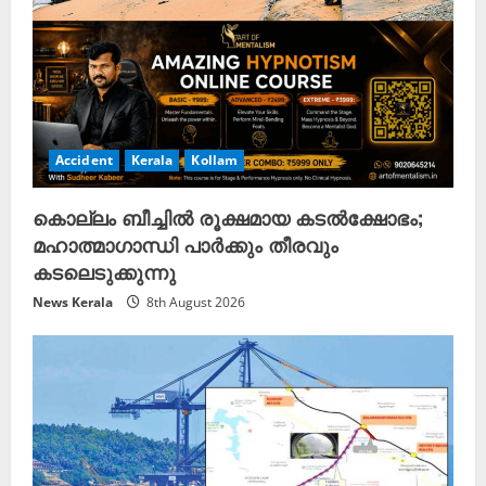
Accident
Kerala
Kollam
കൊല്ലം ബീച്ചിൽ രൂക്ഷമായ കടൽക്ഷോഭം;
മഹാത്മാഗാന്ധി പാർക്കും തീരവും
കടലെടുക്കുന്നു
News Kerala
8th August 2026