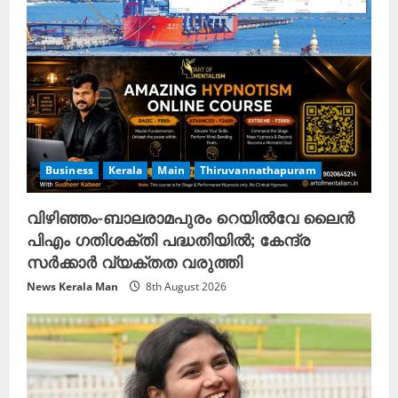
Business
Kerala
Main
Thiruvannathapuram
വിഴിഞ്ഞം-ബാലരാമപുരം റെയിൽവേ ലൈൻ
പിഎം ഗതിശക്തി പദ്ധതിയിൽ; കേന്ദ്ര
സർക്കാർ വ്യക്തത വരുത്തി
News Kerala Man
8th August 2026