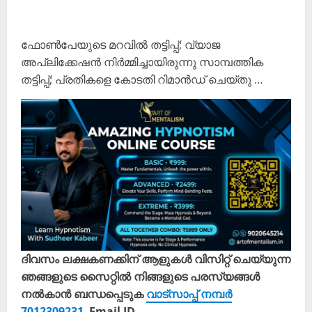
ഫോൺപേയുടെ മറവിൽ തട്ടിപ്പ്; വ്യാജ
അപ്ലിക്കേഷൻ നിർമ്മിച്ചായിരുന്നു സാമ്പത്തിക
തട്ടിപ്പ്; പ്രതികളെ കോടതി റിമാൻഡ് ചെയ്‌തു …
ദിവസം ലക്ഷകണക്കിന് ആളുകൾ വിസിറ്റ് ചെയ്യുന്ന
ഞങ്ങളുടെ സൈറ്റിൽ നിങ്ങളുടെ പരസ്യങ്ങൾ
നൽകാൻ ബന്ധപ്പെടുക
വാട്സാപ്പ് നമ്പർ
7012309231
Email ID