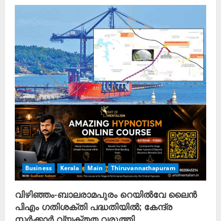
Business
Kerala
Main
Thiruvannathapuram
വിഴിഞ്ഞം-ബാലരാമപുരം റെയിൽവേ ലൈൻ
പിഎം ഗതിശക്തി പദ്ധതിയിൽ; കേന്ദ്ര
സർക്കാർ വ്യക്തത വരുത്തി