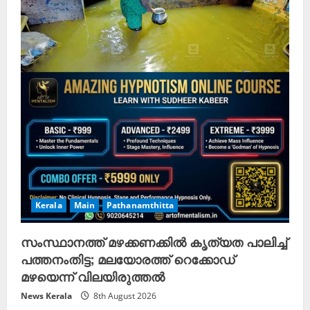
a
d
i
n
g
Kerala
Main
Pathanamthitta
സംസ്ഥാനത്ത് മഴക്കണക്കിൽ കൃത്യത പാലിച്ച്
പത്തനംതിട്ട; മലയോരത്ത് റെക്കോഡ്
മഴയെന്ന് വിലയിരുത്തൽ
News Kerala
8th August 2026