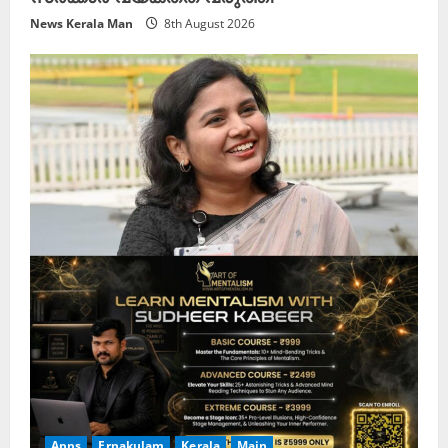
News Kerala Man
8th August 2026
Apps
Ernakulam
Kerala
Main