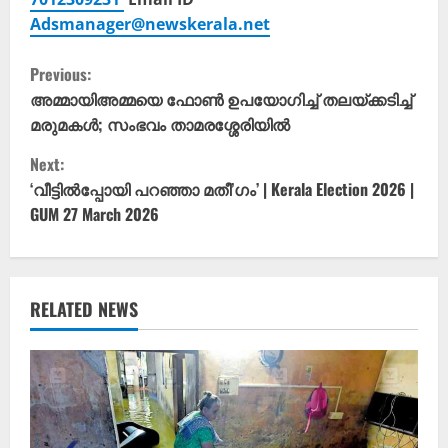
Adsmanager@newskerala.net
C
Previous:
o
അമ്മായിഅമ്മയെ ഫോണ്‍ ഉപയോഗിച്ച് തലയ്ക്കടിച്ച്
മരുമകൾ; സംഭവം താമരശ്ശേരിയിൽ
n
Next:
t
‘വീട്ടിൽപ്പോയി പറഞ്ഞാ മതീ’ഗം’ | Kerala Election 2026 |
GUM 27 March 2026
i
n
u
RELATED NEWS
e
R
e