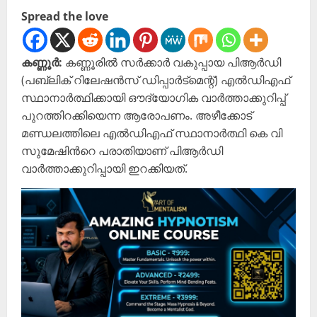
Spread the love
കണ്ണൂര്‍:
കണ്ണൂരിൽ സർക്കാർ വകുപ്പായ പിആർഡി
(പബ്ലിക് റിലേഷൻസ് ഡിപ്പാർട്മെന്റ്) എൽഡിഎഫ്
സ്ഥാനാർത്ഥിക്കായി ഔദ്യോഗിക വാർത്താക്കുറിപ്പ്
പുറത്തിറക്കിയെന്ന ആരോപണം. അഴീക്കോട്
മണ്ഡലത്തിലെ എൽഡിഎഫ് സ്ഥാനാർത്ഥി കെ വി
സുമേഷിന്‍റെ പരാതിയാണ് പിആർഡി
വാർത്താക്കുറിപ്പായി ഇറക്കിയത്.