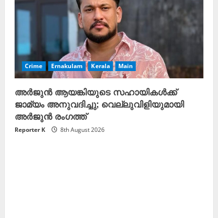
Crime
Ernakulam
Kerala
Main
അർജുൻ ആയങ്കിയുടെ സഹായികൾക്ക്
ജാമ്യം അനുവദിച്ചു; വെല്ലുവിളിയുമായി
അർജുൻ രംഗത്ത്
Reporter K
8th August 2026