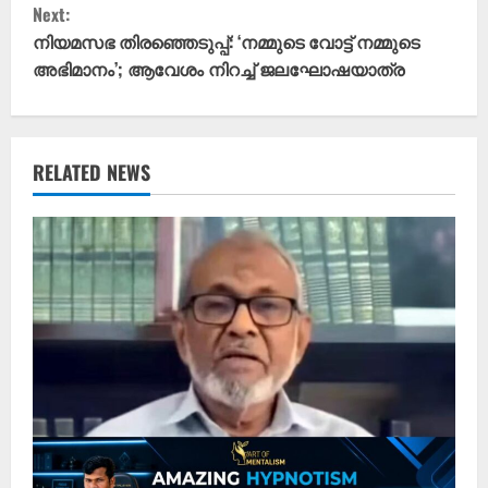
t
Next:
നിയമസഭ തിരഞ്ഞെടുപ്പ്: ‘നമ്മുടെ വോട്ട് നമ്മുടെ
i
അഭിമാനം’; ആവേശം നിറച്ച് ജലഘോഷയാത്ര
n
u
RELATED NEWS
e
R
e
a
d
i
n