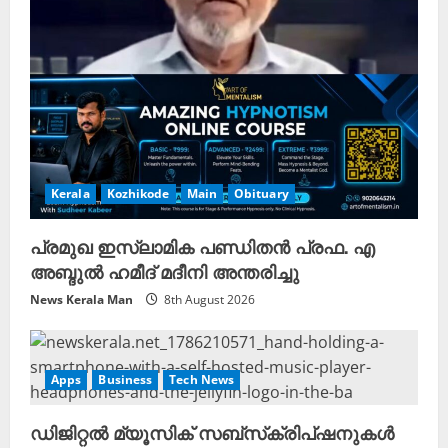
Kerala
Kozhikode
Main
Obituary
പ്രമുഖ ഇസ്‌ലാമിക പണ്ഡിതൻ പ്രഫ. എ
അബ്ദുൽ ഹമീദ് മദീനി അന്തരിച്ചു
News Kerala Man
8th August 2026
Apps
Business
Tech News
ഡിജിറ്റൽ മ്യൂസിക് സബ്‌സ്‌ക്രിപ്‌ഷനുകൾ