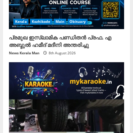
g
Kerala
Kozhikode
Main
Obituary
പ്രമുഖ ഇസ്‌ലാമിക പണ്ഡിതൻ പ്രഫ. എ
അബ്ദുൽ ഹമീദ് മദീനി അന്തരിച്ചു
News Kerala Man
8th August 2026