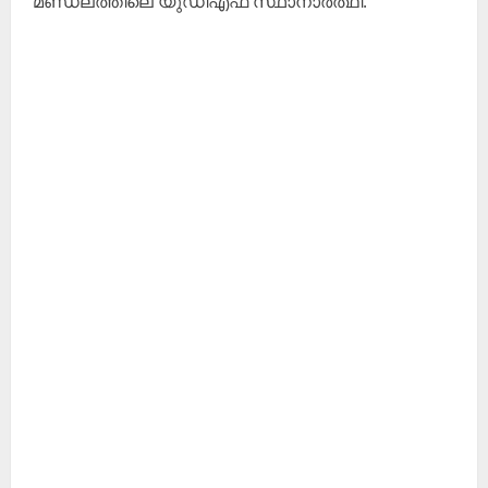
മണ്ഡലത്തിലെ യുഡിഎഫ്‌ സ്ഥാനാർത്ഥി.