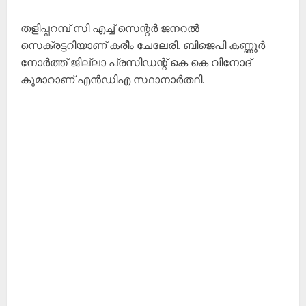
തളിപ്പറമ്പ് സി എച്ച്‌ സെന്റർ ജനറൽ
സെക്രട്ടറിയാണ്‌ കരീം ചേലേരി. ബിജെപി കണ്ണൂർ
നോർത്ത്‌ ജില്ലാ പ്രസിഡന്റ്‌ കെ കെ വിനോദ്‌
കുമാറാണ്‌ എൻഡിഎ സ്ഥാനാർത്ഥി.