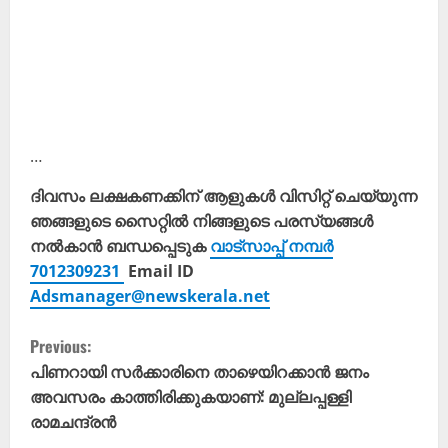
…
ദിവസം ലക്ഷകണക്കിന് ആളുകൾ വിസിറ്റ് ചെയ്യുന്ന
ഞങ്ങളുടെ സൈറ്റിൽ നിങ്ങളുടെ പരസ്യങ്ങൾ
നൽകാൻ ബന്ധപ്പെടുക
വാട്സാപ്പ് നമ്പർ
7012309231
Email ID
Adsmanager@newskerala.net
C
Previous:
o
പിണറായി സർക്കാരിനെ താഴെയിറക്കാൻ ജനം
അവസരം കാത്തിരിക്കുകയാണ്: മുല്ലപ്പള്ളി
n
രാമചന്ദ്രൻ