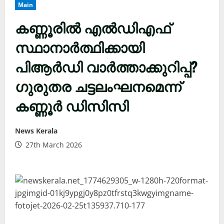
Main
കണ്ണൂരിൽ എൽഡിഎഫ്
സ്ഥാനാർത്ഥിക്കായി
പിആർഡി വാർത്താക്കുറിപ്പ്?
ഗുരുതര ചട്ടലംഘനമെന്ന്
കണ്ണൂർ ഡിസിസി
News Kerala
27th March 2026