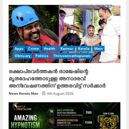
R
e
a
d
Apps
Crime
Health
Kannur
Kerala
Main
i
Obituary
Politics
Thiruvannathapuram
n
രക്ഷാപ്രവർത്തകൻ രാജേഷിന്റെ
g
മൃതദേഹത്തോടുള്ള അനാദരവ്:
അന്വേഷണത്തിന് ഉത്തരവിട്ട് സർക്കാർ
News Kerala Man
6th August 2026