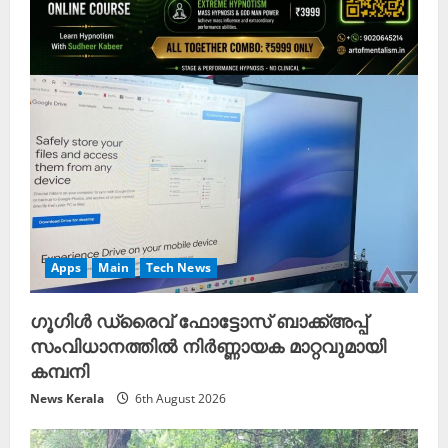
Apps
Main
Tech News
ഗൂഗിൾ ഡ്രൈവ് ഫോട്ടോസ് ബാക്ക്അപ്പ്
സംവിധാനത്തിൽ നിർണ്ണായക മാറ്റവുമായി
കമ്പനി
News Kerala
6th August 2026