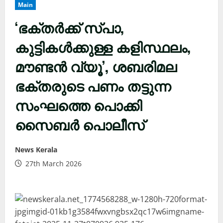
Main
‘ഭക്തർക്ക് സ്പാ,
കുട്ടികൾക്കുള്ള കളിസ്ഥലം,
മൗണ്ടൻ വ്യൂ’, ശബരിമല
ഭക്തരുടെ പണം തട്ടുന്ന
സംഘത്തെ പൊക്കി
സൈബർ പൊലീസ്
News Kerala
27th March 2026