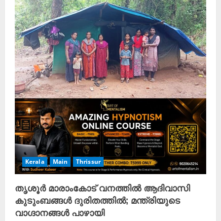
Kerala
Main
Thrissur
തൃശൂർ മാരാംകോട് വനത്തിൽ ആദിവാസി
കുടുംബങ്ങൾ ദുരിതത്തിൽ; മന്ത്രിയുടെ
വാഗ്ദാനങ്ങൾ പാഴായി