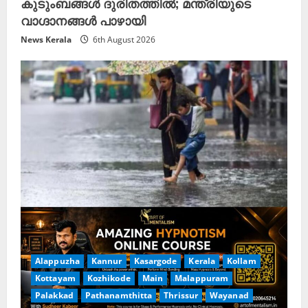
കുടുംബങ്ങൾ ദുരിതത്തിൽ; മന്ത്രിയുടെ
വാഗ്ദാനങ്ങൾ പാഴായി
News Kerala
6th August 2026
Alappuzha
Kannur
Kasargode
Kerala
Kollam
Kottayam
Kozhikode
Main
Malappuram
Palakkad
Pathanamthitta
Thrissur
Wayanad