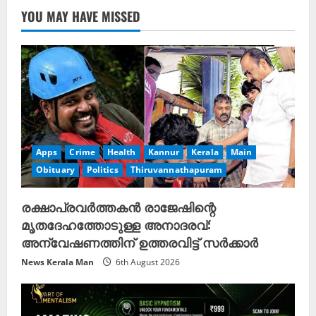
YOU MAY HAVE MISSED
Apps
Crime
Health
Kannur
Kerala
Main
Obituary
Politics
Thiruvannathapuram
രക്ഷാപ്രവർത്തകൻ രാജേഷിന്റെ
മൃതദേഹത്തോടുള്ള അനാദരവ്:
അന്വേഷണത്തിന് ഉത്തരവിട്ട് സർക്കാർ
News Kerala Man
6th August 2026