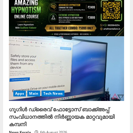
Apps
Main
Tech News
ഗൂഗിൾ ഡ്രൈവ് ഫോട്ടോസ് ബാക്ക്അപ്പ്
സംവിധാനത്തിൽ നിർണ്ണായക മാറ്റവുമായി
കമ്പനി
News Kerala
6th August 2026