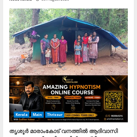
Kerala
Main
Thrissur
തൃശൂർ മാരാംകോട് വനത്തിൽ ആദിവാസി