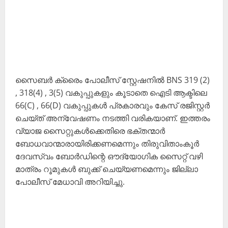
സൈബർ ക്രൈം പോലീസ് സ്റ്റേഷനിൽ BNS 319 (2)
, 318(4) , 3(5) വകുപ്പുകളും കൂടാതെ ഐടി ആക്ടിലെ
66(C) , 66(D) വകുപ്പുകൾ പ്രകാരവും കേസ് രജിസ്റ്റർ
ചെയ്ത് അന്വേഷണം നടത്തി വരികയാണ്. ഇത്തരം
വ്യാജ സൈറ്റുകൾക്കെതിരെ ഭക്തന്മാർ
ബോധവാന്മാരായിരിക്കണമെന്നും തിരുവിതാംകൂർ
ദേവസ്വം ബോർഡിന്റെ ഔദ്യോഗിക സൈറ്റ് വഴി
മാത്രം റൂമുകൾ ബുക്ക് ചെയ്യണമെന്നും ജില്ലാ
പോലീസ് മേധാവി അറിയിച്ചു.