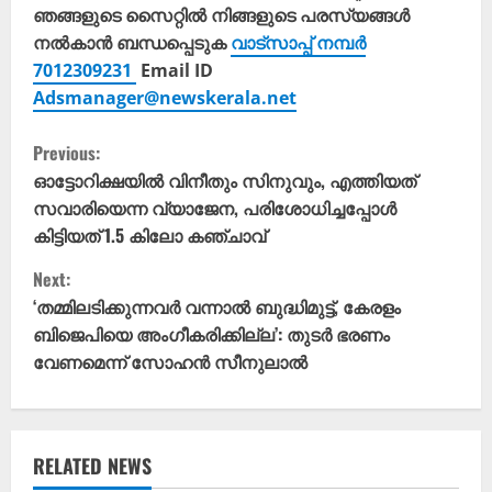
ഞങ്ങളുടെ സൈറ്റിൽ നിങ്ങളുടെ പരസ്യങ്ങൾ
നൽകാൻ ബന്ധപ്പെടുക
വാട്സാപ്പ് നമ്പർ
7012309231
Email ID
Adsmanager@newskerala.net
C
Previous:
o
ഓട്ടോറിക്ഷയിൽ വിനീതും സിനുവും, എത്തിയത്
സവാരിയെന്ന വ്യാജേന, പരിശോധിച്ചപ്പോൾ
n
കിട്ടിയത് 1.5 കിലോ കഞ്ചാവ്
t
Next:
‘തമ്മിലടിക്കുന്നവർ വന്നാൽ ബുദ്ധിമുട്ട്, കേരളം
i
ബിജെപിയെ അം​ഗീകരിക്കില്ല’: തുടർ ഭരണം
വേണമെന്ന് സോഹൻ സീനുലാൽ
n
u
e
RELATED NEWS