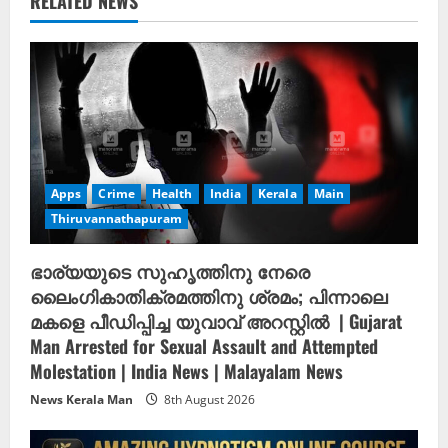
u
RELATED NEWS
e
R
e
a
Apps
Crime
Health
India
Kerala
Main
d
Thiruvannathapuram
i
ഭാര്യയുടെ സുഹൃത്തിനു നേരെ
n
ലൈംഗികാതിക്രമത്തിനു ശ്രമം; പിന്നാലെ
മകളെ പീഡിപ്പിച്ച യുവാവ് അറസ്റ്റിൽ ‌ | Gujarat
g
Man Arrested for Sexual Assault and Attempted
Molestation | India News | Malayalam News
News Kerala Man
8th August 2026