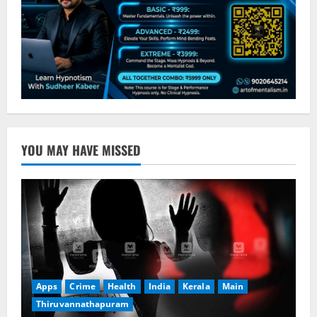
YOU MAY HAVE MISSED
Apps
Crime
Health
India
Kerala
Main
Thiruvannathapuram