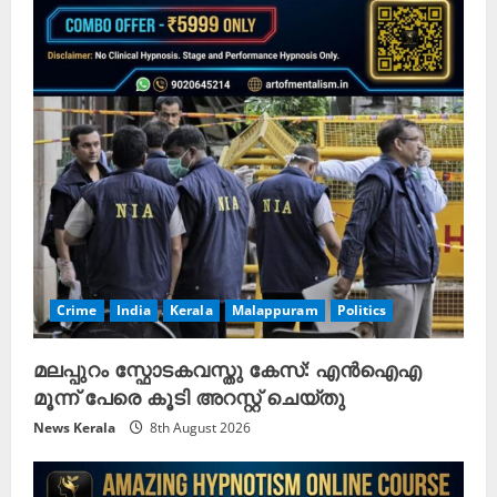
Crime
India
Kerala
Malappuram
Politics
മലപ്പുറം സ്ഫോടകവസ്തു കേസ്: എൻഐഎ
മൂന്ന് പേരെ കൂടി അറസ്റ്റ് ചെയ്തു
News Kerala
8th August 2026