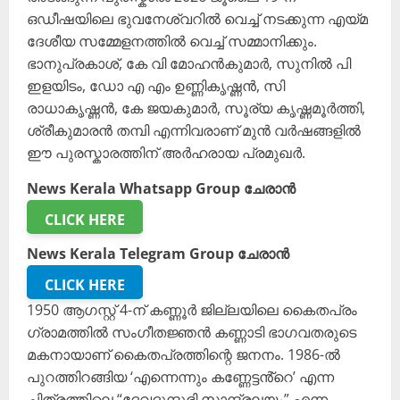
ഒഡീഷയിലെ ഭുവനേശ്വറിൽ വെച്ച് നടക്കുന്ന എയ്മ
ദേശീയ സമ്മേളനത്തിൽ വെച്ച് സമ്മാനിക്കും.
ഭാനുപ്രകാശ്, കേ വി മോഹൻകുമാർ, സുനിൽ പി
ഇളയിടം, ഡോ എ എം ഉണ്ണികൃഷ്ണൻ, സി
രാധാകൃഷ്ണൻ, കേ ജയകുമാർ, സൂര്യ കൃഷ്ണമൂർത്തി,
ശ്രീകുമാരൻ തമ്പി എന്നിവരാണ് മുൻ വർഷങ്ങളിൽ
ഈ പുരസ്കാരത്തിന് അർഹരായ പ്രമുഖർ.
News Kerala Whatsapp Group ചേരാൻ
CLICK HERE
News Kerala Telegram Group ചേരാൻ
CLICK HERE
1950 ആഗസ്റ്റ് 4-ന് കണ്ണൂർ ജില്ലയിലെ കൈതപ്രം
ഗ്രാമത്തിൽ സംഗീതജ്ഞൻ കണ്ണാടി ഭാഗവതരുടെ
മകനായാണ് കൈതപ്രത്തിന്റെ ജനനം. 1986-ൽ
പുറത്തിറങ്ങിയ ‘എന്നെന്നും കണ്ണേട്ടൻ്റെ’ എന്ന
ചിത്രത്തിലെ “ദേവദുന്ദുഭി സാന്ദ്രലയം” എന്ന