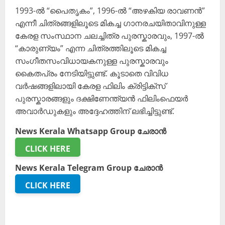
1993-ൽ “പൈതൃകം”, 1996-ൽ “അഴകിയ രാവണൻ”
എന്നീ ചിത്രങ്ങളിലൂടെ മികച്ച ഗാനരചയിതാവിനുള്ള
കേരള സംസ്ഥാന ചലച്ചിത്ര പുരസ്കാരവും, 1997-ൽ
“കാരുണ്യം” എന്ന ചിത്രത്തിലൂടെ മികച്ച
സംഗീതസംവിധായകനുള്ള പുരസ്കാരവും
കൈതപ്രം നേടിയിട്ടുണ്ട്. കൂടാതെ വിവിധ
വർഷങ്ങളിലായി കേരള ഫിലിം ക്രിട്ടിക്സ്
പുരസ്കാരങ്ങളും ദക്ഷിണേന്ത്യൻ ഫിലിംഫെയർ
അവാർഡുകളും അദ്ദേഹത്തിന് ലഭിച്ചിട്ടുണ്ട്.
News Kerala Whatsapp Group ചേരാൻ
CLICK HERE
News Kerala Telegram Group ചേരാൻ
CLICK HERE