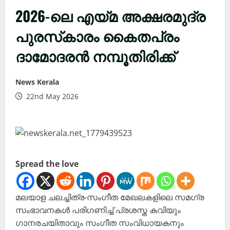
2026-ലെ എയ്മ അക്ഷരമുദ്ര
പുരസ്‌കാരം കൈതപ്രം
ദാമോദരൻ നമ്പൂതിരിക്ക്
News Kerala
22nd May 2026
Spread the love
മലയാള ചലച്ചിത്ര-സംഗീത മേഖലകളിലെ സമഗ്ര
സംഭാവനകൾ പരിഗണിച്ച് പ്രശസ്ത കവിയും
ഗാനരചയിതാവും സംഗീത സംവിധായകനും