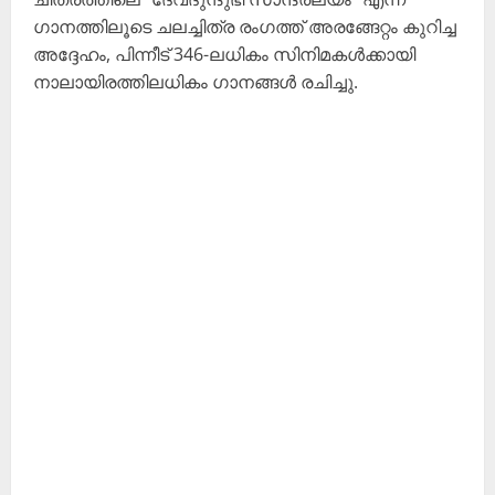
ഗാനത്തിലൂടെ ചലച്ചിത്ര രംഗത്ത് അരങ്ങേറ്റം കുറിച്ച
അദ്ദേഹം, പിന്നീട് 346-ലധികം സിനിമകൾക്കായി
നാലായിരത്തിലധികം ഗാനങ്ങൾ രചിച്ചു.