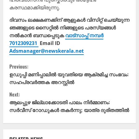
കരസ്ഥമാക്കിയിരുന്നു.
ദിവസം ലക്ഷകണക്കിന് ആളുകൾ വിസിറ്റ് ചെയ്യുന്ന
ഞങ്ങളുടെ സൈറ്റിൽ നിങ്ങളുടെ പരസ്യങ്ങൾ
നൽകാൻ ബന്ധപ്പെടുക
വാട്സാപ്പ് നമ്പർ
7012309231
Email ID
Adsmanager@newskerala.net
C
Previous:
o
ഉഡുപ്പി മണിപ്പാലിൽ യുവതിയെ ആക്രമിച്ച സംഭവം:
സഹപ്രവർത്തക അറസ്റ്റിൽ
n
Next:
t
ആലപ്പുഴ ജില്ലാക്കോടതി പാലം നിർമ്മാണം:
സർവീസ് റോഡുകൾ തകർന്നു; യാത്ര ദുരിതത്തിൽ
i
n