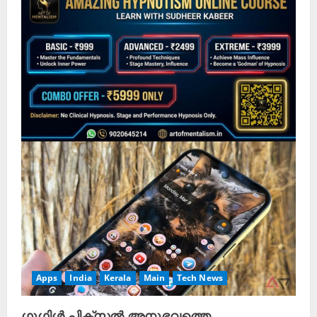
Apps
India
Kerala
Main
Tech News
ഗൂഗിൾ പിക്സൽ അനുഭവത്തെ