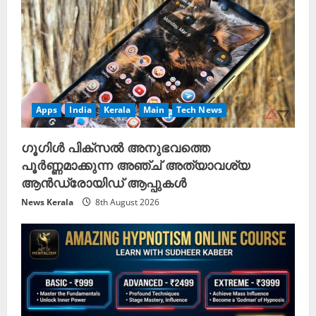
Apps
India
Kerala
Main
Tech News
ഗൂഗിൾ പിക്സൽ അനുഭവത്തെ
പൂർണ്ണമാക്കുന്ന അഞ്ച് അത്യാവശ്യ
ആൻഡ്രോയിഡ് ആപ്പുകൾ
News Kerala
8th August 2026