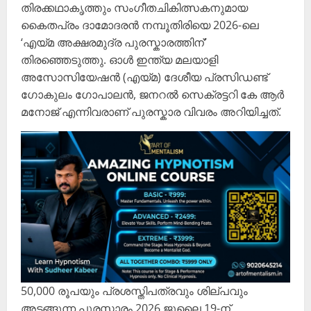
തിരക്കഥാകൃത്തും സംഗീതചികിത്സകനുമായ
കൈതപ്രം ദാമോദരൻ നമ്പൂതിരിയെ 2026-ലെ
‘എയ്മ അക്ഷരമുദ്ര പുരസ്കാരത്തിന്’
തിരഞ്ഞെടുത്തു. ഓൾ ഇന്ത്യ മലയാളി
അസോസിയേഷൻ (എയ്മ) ദേശീയ പ്രസിഡണ്ട്
ഗോകുലം ഗോപാലൻ, ജനറൽ സെക്രട്ടറി കേ ആർ
മനോജ് എന്നിവരാണ് പുരസ്കാര വിവരം അറിയിച്ചത്.
50,000 രൂപയും പ്രശസ്തിപത്രവും ശില്പവും
അടങ്ങുന്ന പുരസ്കാരം 2026 ജൂലൈ 19-ന്