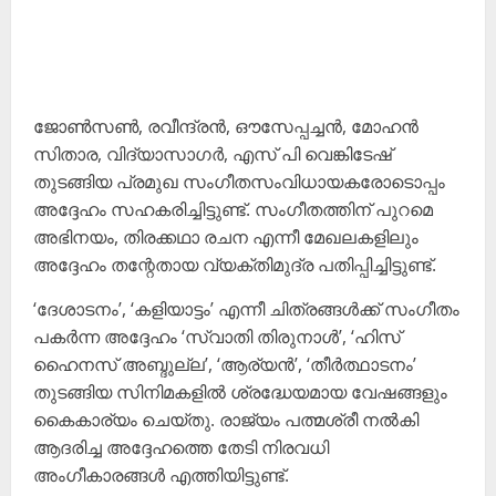
ജോൺസൺ, രവീന്ദ്രൻ, ഔസേപ്പച്ചൻ, മോഹൻ
സിതാര, വിദ്യാസാഗർ, എസ് പി വെങ്കിടേഷ്
തുടങ്ങിയ പ്രമുഖ സംഗീതസംവിധായകരോടൊപ്പം
അദ്ദേഹം സഹകരിച്ചിട്ടുണ്ട്. സംഗീതത്തിന് പുറമെ
അഭിനയം, തിരക്കഥാ രചന എന്നീ മേഖലകളിലും
അദ്ദേഹം തന്റേതായ വ്യക്തിമുദ്ര പതിപ്പിച്ചിട്ടുണ്ട്.
‘ദേശാടനം’, ‘കളിയാട്ടം’ എന്നീ ചിത്രങ്ങൾക്ക് സംഗീതം
പകർന്ന അദ്ദേഹം ‘സ്വാതി തിരുനാൾ’, ‘ഹിസ്
ഹൈനസ് അബ്ദുല്ല’, ‘ആര്യൻ’, ‘തീർത്ഥാടനം’
തുടങ്ങിയ സിനിമകളിൽ ശ്രദ്ധേയമായ വേഷങ്ങളും
കൈകാര്യം ചെയ്തു. രാജ്യം പത്മശ്രീ നൽകി
ആദരിച്ച അദ്ദേഹത്തെ തേടി നിരവധി
അംഗീകാരങ്ങൾ എത്തിയിട്ടുണ്ട്.