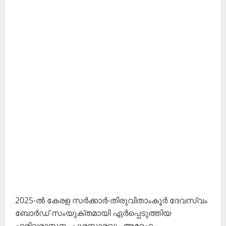
2025-ൽ കേരള സർക്കാർ-തിരുവിതാംകൂർ ദേവസ്വം
ബോർഡ് സംയുക്തമായി ഏർപ്പെടുത്തിയ
ഹരിവരാസനം പുരസ്കാരവും അദ്ദേഹം