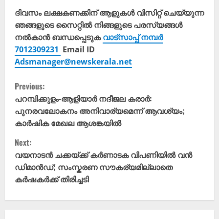
ദിവസം ലക്ഷകണക്കിന് ആളുകൾ വിസിറ്റ് ചെയ്യുന്ന
ഞങ്ങളുടെ സൈറ്റിൽ നിങ്ങളുടെ പരസ്യങ്ങൾ
നൽകാൻ ബന്ധപ്പെടുക
വാട്സാപ്പ് നമ്പർ
7012309231
Email ID
Adsmanager@newskerala.net
C
Previous:
o
പറമ്പിക്കുളം-ആളിയാർ നദീജല കരാർ:
പുനരവലോകനം അനിവാര്യമെന്ന് ആവശ്യം;
n
കാർഷിക മേഖല ആശങ്കയിൽ
t
Next:
വയനാടൻ ചക്കയ്ക്ക് കർണാടക വിപണിയിൽ വൻ
i
ഡിമാൻഡ്; സംസ്കരണ സൗകര്യമില്ലാതെ
കർഷകർക്ക് തിരിച്ചടി
n
u