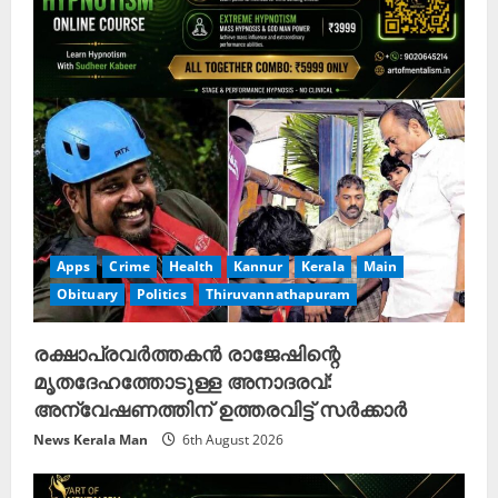
Apps
Crime
Health
Kannur
Kerala
Main
Obituary
Politics
Thiruvannathapuram
രക്ഷാപ്രവർത്തകൻ രാജേഷിന്റെ
മൃതദേഹത്തോടുള്ള അനാദരവ്:
അന്വേഷണത്തിന് ഉത്തരവിട്ട് സർക്കാർ
News Kerala Man
6th August 2026