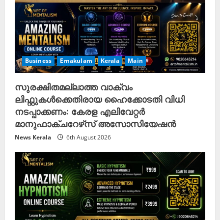
Business
Ernakulam
Kerala
Main
സുരക്ഷിതമല്ലാത്ത വാക്വം
ലിഫ്റ്റുകൾക്കെതിരായ ഹൈക്കോടതി വിധി
നടപ്പാക്കണം: കേരള എലിവേറ്റർ
മാനുഫാക്ചറേഴ്‌സ് അസോസിയേഷൻ
News Kerala
6th August 2026