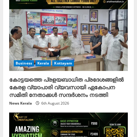
Business
Kerala
Kottayam
കോട്ടയത്തെ പ്രളയബാധിത പ്രദേശങ്ങളിൽ
കേരള വ്യാപാരി വ്യവസായി ഏകോപന
സമിതി നേതാക്കൾ സന്ദർശനം നടത്തി
News Kerala
6th August 2026