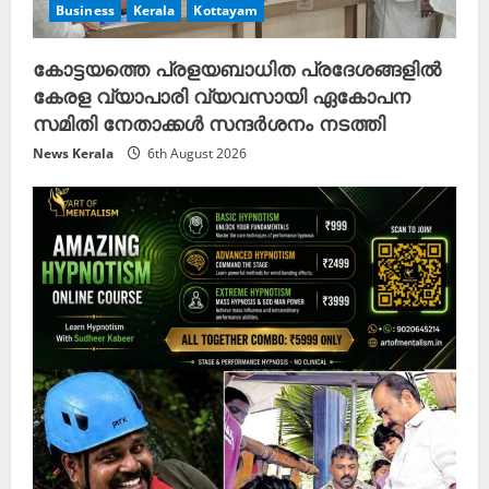
Business
Kerala
Kottayam
കോട്ടയത്തെ പ്രളയബാധിത പ്രദേശങ്ങളിൽ
കേരള വ്യാപാരി വ്യവസായി ഏകോപന
സമിതി നേതാക്കൾ സന്ദർശനം നടത്തി
News Kerala
6th August 2026