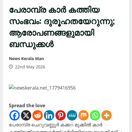
പേരാമ്പ്ര കാർ കത്തിയ
സംഭവം: ദുരൂഹതയേറുന്നു;
ആരോപണങ്ങളുമായി
ബന്ധുക്കൾ
News Kerala Man
22nd May 2026
Spread the love
പേരാമ്പ്ര ചെറുവണ്ണൂർ കക്കറ മുക്കിൽ കാർ