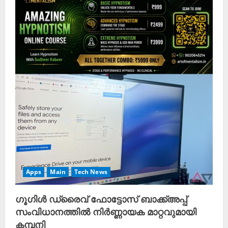
Apps
Main
Tech News
ഗൂഗിൾ ഡ്രൈവ് ഫോട്ടോസ് ബാക്ക്അപ്പ്
സംവിധാനത്തിൽ നിർണ്ണായക മാറ്റവുമായി
കമ്പനി