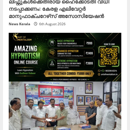
ലിഫ്റ്റുകൾക്കെതിരായ ഹൈക്കോടതി വിധി
നടപ്പാക്കണം: കേരള എലിവേറ്റർ
മാനുഫാക്ചറേഴ്‌സ് അസോസിയേഷൻ
News Kerala
6th August 2026