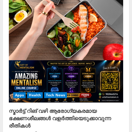
Apps
Health
Tech News
സ്മാർട്ട് റിങ് വഴി ആരോഗ്യകരമായ
ഭക്ഷണശീലങ്ങൾ വളർത്തിയെടുക്കാവുന്ന
രീതികൾ