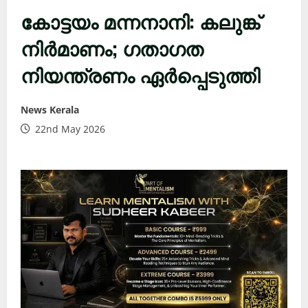
കോട്ടയം മന്നനാനി: കലുങ്ക്
നിർമാണം; ഗതാഗത
നിയന്ത്രണം ഏർപ്പെടുത്തി
News Kerala
22nd May 2026