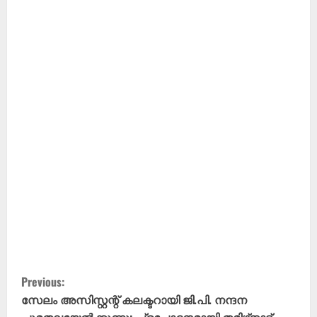
C
Previous:
o
സേലം അസിസ്റ്റന്റ് കലക്ടറായി ജി.പി. നന്ദന