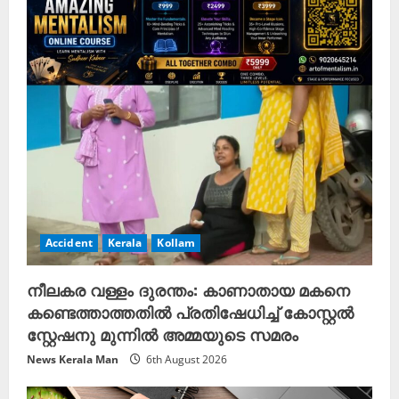
Accident
Kerala
Kollam
നീലകര വള്ളം ദുരന്തം: കാണാതായ മകനെ
കണ്ടെത്താത്തതിൽ പ്രതിഷേധിച്ച് കോസ്റ്റൽ
സ്റ്റേഷനു മുന്നിൽ അമ്മയുടെ സമരം
News Kerala Man
6th August 2026