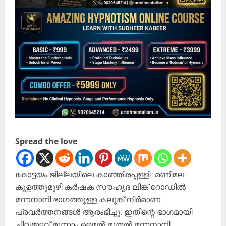
Spread the love
കോട്ടയം ജില്ലയിലെ കാഞ്ഞിരപ്പള്ളി- മണിമല-
കുളത്തുമൂഴി കർഷക സൗഹൃദ ലിങ്ക് റോഡിൽ
മന്നനാനി ഭാഗത്തുള്ള കലുങ്ക് നിർമാണ
പ്രവർത്തനങ്ങൾ ആരംഭിച്ചു. ഇതിന്റെ ഭാഗമായി
ചിറക്കടവ് മൂന്നാം മൈൽ മുതൽ മന്നനാനി