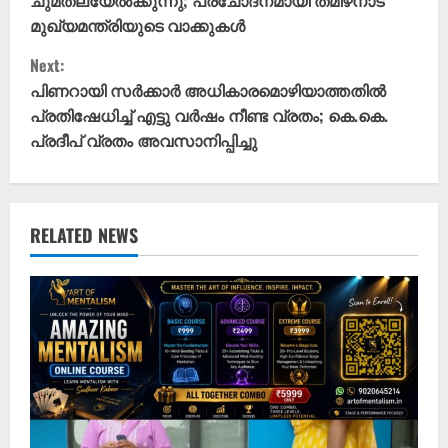
ചുമതലയേൽക്കുന്നു; പ്രചോദനമായി തമിഴ്‌നാട്
n
മുഖ്യമന്ത്രിയുടെ വാക്കുകൾ
t
Next:
പിണറായി സർക്കാർ അധികാരമൊഴിയാത്തതിൽ
i
പ്രതിഷേധിച്ച് എട്ടു വർഷം നീണ്ട വ്രതം; കെ.കെ.
പ്രദീപ് വ്രതം അവസാനിപ്പിച്ചു
n
u
e
RELATED NEWS
R
e
a
d
i