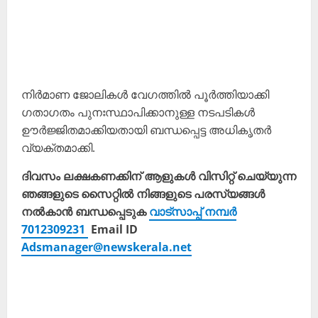
നിർമാണ ജോലികൾ വേഗത്തിൽ പൂർത്തിയാക്കി
ഗതാഗതം പുനഃസ്ഥാപിക്കാനുള്ള നടപടികൾ
ഊർജ്ജിതമാക്കിയതായി ബന്ധപ്പെട്ട അധികൃതർ
വ്യക്തമാക്കി.
ദിവസം ലക്ഷകണക്കിന് ആളുകൾ വിസിറ്റ് ചെയ്യുന്ന
ഞങ്ങളുടെ സൈറ്റിൽ നിങ്ങളുടെ പരസ്യങ്ങൾ
നൽകാൻ ബന്ധപ്പെടുക
വാട്സാപ്പ് നമ്പർ
7012309231
Email ID
Adsmanager@newskerala.net