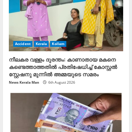
n
g
Accident
Kerala
Kollam
നീലകര വള്ളം ദുരന്തം: കാണാതായ മകനെ
കണ്ടെത്താത്തതിൽ പ്രതിഷേധിച്ച് കോസ്റ്റൽ
സ്റ്റേഷനു മുന്നിൽ അമ്മയുടെ സമരം
News Kerala Man
6th August 2026