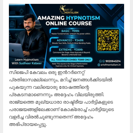
സിജെപി കേവലം ഒരു ഇൻറർനെറ്റ്
പ്രതിഭാസമല്ലെന്നും, മറിച്ച് ജനങ്ങൾക്കിടയിൽ
പുകയുന്ന വലിയൊരു രോഷത്തിന്റെ
പ്രകടനമാണെന്നും അദ്ദേഹം വിലയിരുത്തി.
രാജ്യത്തെ മുഖ്യധാരാ രാഷ്ട്രീയ പാർട്ടികളുടെ
പരാജയങ്ങളിലേക്കാണ് കോക്രോച്ച് പാർട്ടിയുടെ
വളർച്ച വിരൽചൂണ്ടുന്നതെന്ന് അദ്ദേഹം
അഭിപ്രായപ്പെട്ടു.