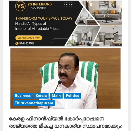
Business
Kerala
Main
Politics
Thiruvannathapuram
കേരള ഫിനാൻഷ്യൽ കോർപ്പറേഷനെ
രാജ്യത്തെ മികച്ച ധനകാര്യ സ്ഥാപനമാക്കും: