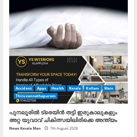
R
e
a
d
i
n
g
Accident
Apps
Health
Kerala
Kollam
Main
Thiruvannathapuram
പുനലൂരിൽ ട്രെയിൻ തട്ടി ഇരുകാലുകളും
അറ്റ യുവാവ് ചികിത്സയിലിരിക്കെ അന്ത്യം
News Kerala Man
7th August 2026