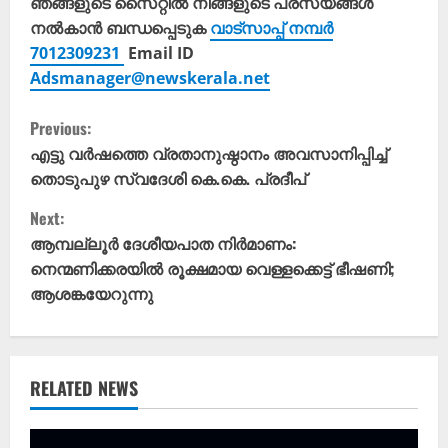
ഞങ്ങളുടെ സൈറ്റിൽ നിങ്ങളുടെ പരസ്യങ്ങൾ
നൽകാൻ ബന്ധപ്പെടുക
വാട്സാപ്പ് നമ്പർ
7012309231
Email ID
Adsmanager@newskerala.net
C
Previous:
o
എട്ടു വർഷത്തെ വ്രതാനുഷ്ഠാനം അവസാനിപ്പിച്ച്
തൊടുപുഴ സ്വദേശി കെ.കെ. പ്രദീപ്
n
Next:
t
ആമ്പല്ലൂർ ദേശീയപാത നിർമാണം:
നെന്മണിക്കരയിൽ രൂക്ഷമായ വെള്ളക്കെട്ട് ഭീഷണി;
i
ആശങ്കയേറുന്നു
n
u
RELATED NEWS
e