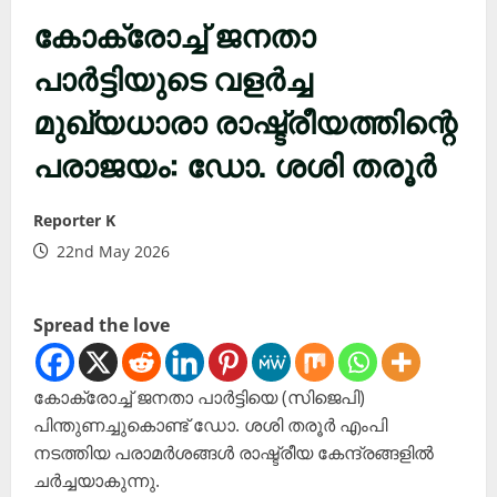
കോക്രോച്ച് ജനതാ
പാർട്ടിയുടെ വളർച്ച
മുഖ്യധാരാ രാഷ്ട്രീയത്തിന്റെ
പരാജയം: ഡോ. ശശി തരൂർ
Reporter K
22nd May 2026
Spread the love
കോക്രോച്ച് ജനതാ പാർട്ടിയെ (സിജെപി)
പിന്തുണച്ചുകൊണ്ട് ഡോ. ശശി തരൂർ എംപി
നടത്തിയ പരാമർശങ്ങൾ രാഷ്ട്രീയ കേന്ദ്രങ്ങളിൽ
ചർച്ചയാകുന്നു.