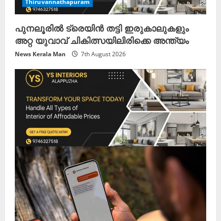
Thiruvannathapuram
പുനലൂരിൽ ട്രെയിൻ തട്ടി ഇരുകാലുകളും
അറ്റ യുവാവ് ചികിത്സയിലിരിക്കെ അന്ത്യം
News Kerala Man
7th August 2026