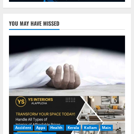
YOU MAY HAVE MISSED
Accident
Apps
Health
Kerala
Kollam
Main