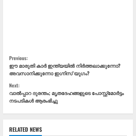
C
Previous:
o
ഈ മാരുതി കാർ ഇന്ത്യയിൽ നിർത്തലാക്കുന്നോ?
അവസാനിക്കുന്നോ ഇഗ്നിസ് യുഗം?
n
Next:
t
വാൽപ്പാറ ദുരന്തം; മൃതദേഹങ്ങളുടെ പോസ്റ്റ്‍മോർട്ടം
നടപടികൾ ആരംഭിച്ചു
i
n
u
RELATED NEWS