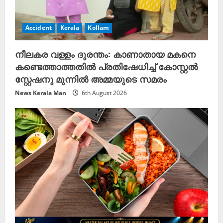
Accident
Kerala
Kollam
നീലകര വള്ളം ദുരന്തം: കാണാതായ മകനെ
കണ്ടെത്താത്തതിൽ പ്രതിഷേധിച്ച് കോസ്റ്റൽ
സ്റ്റേഷനു മുന്നിൽ അമ്മയുടെ സമരം
News Kerala Man
6th August 2026