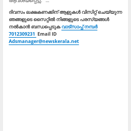
ആവശ്യപ്പെട്ടു. …
ദിവസം ലക്ഷകണക്കിന് ആളുകൾ വിസിറ്റ് ചെയ്യുന്ന
ഞങ്ങളുടെ സൈറ്റിൽ നിങ്ങളുടെ പരസ്യങ്ങൾ
നൽകാൻ ബന്ധപ്പെടുക
വാട്സാപ്പ് നമ്പർ
7012309231
Email ID
Adsmanager@newskerala.net