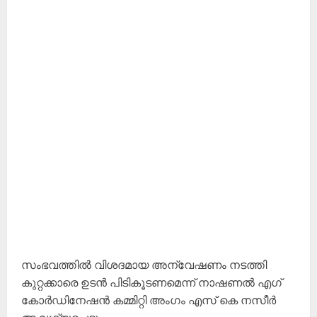
സംഭവത്തിൽ വിശദമായ അന്വേഷണം നടത്തി
കുറ്റക്കാരെ ഉടൻ പിടികൂടണമെന്ന് നാഷണൽ എഗ്
കോർഡിനേഷൻ കമ്മിറ്റി അംഗം എസ് കെ നസീർ