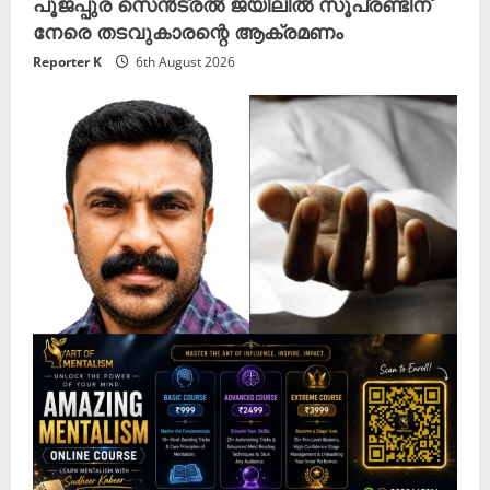
പൂജപ്പുര സെൻട്രൽ ജയിലിൽ സൂപ്രണ്ടിന്
നേരെ തടവുകാരന്റെ ആക്രമണം
Reporter K
6th August 2026