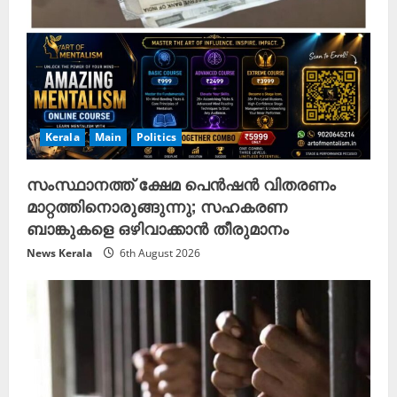
Kerala
Main
Politics
സംസ്ഥാനത്ത് ക്ഷേമ പെൻഷൻ വിതരണം
മാറ്റത്തിനൊരുങ്ങുന്നു; സഹകരണ
ബാങ്കുകളെ ഒഴിവാക്കാൻ തീരുമാനം
News Kerala
6th August 2026