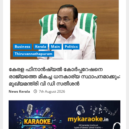
Business
Kerala
Main
Politics
Thiruvannathapuram
കേരള ഫിനാൻഷ്യൽ കോർപ്പറേഷനെ
രാജ്യത്തെ മികച്ച ധനകാര്യ സ്ഥാപനമാക്കും:
മുഖ്യമന്ത്രി വി ഡി സതീശൻ
News Kerala
7th August 2026