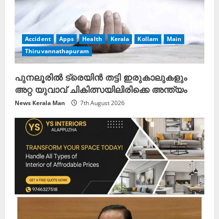
a
d
Accident
Apps
Health
Kerala
Kollam
Main
i
Thiruvannathapuram
n
പുനലൂരിൽ ട്രെയിൻ തട്ടി ഇരുകാലുകളും
g
അറ്റ യുവാവ് ചികിത്സയിലിരിക്കെ അന്ത്യം
News Kerala Man
7th August 2026