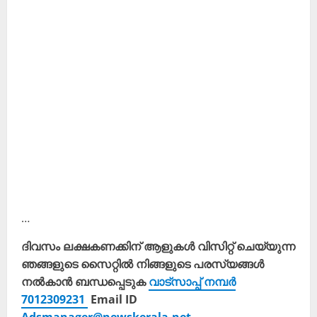
…
ദിവസം ലക്ഷകണക്കിന് ആളുകൾ വിസിറ്റ് ചെയ്യുന്ന
ഞങ്ങളുടെ സൈറ്റിൽ നിങ്ങളുടെ പരസ്യങ്ങൾ
നൽകാൻ ബന്ധപ്പെടുക
വാട്സാപ്പ് നമ്പർ
7012309231
Email ID