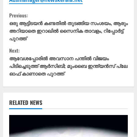
Adsmanager@newskerala.net
C
Previous:
o
ഒരു ആട്ടിടയൻ കണ്ടതിൽ തുടങ്ങിയ സംശയം, ആരും
അറിയാതെ ഇറാഖിൽ സൈനിക താവളം, റിപ്പോര്‍ട്ട്
n
പുറത്ത്
t
Next:
ആവേശപ്പോരിൽ അവസാന പന്തിൽ വിജയം
i
പിടിച്ചെടുത്ത് ആർസിബി; മുംബൈ ഇന്ത്യൻസ് പ്ലേ
ഓഫ് കാണാതെ പുറത്ത്
n
u
e
RELATED NEWS
R
e