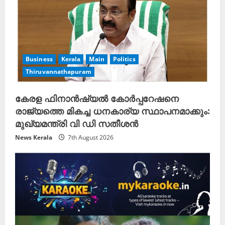
Business
Kerala
Main
Politics
Thiruvannathapuram
കേരള ഫിനാൻഷ്യൽ കോർപ്പറേഷനെ
രാജ്യത്തെ മികച്ച ധനകാര്യ സ്ഥാപനമാക്കും:
മുഖ്യമന്ത്രി വി ഡി സതീശൻ
News Kerala
7th August 2026