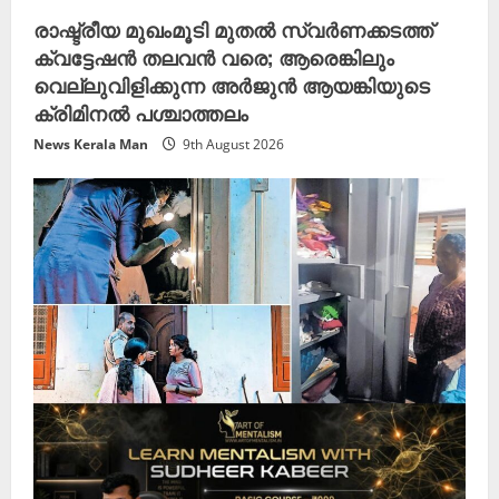
രാഷ്ട്രീയ മുഖംമൂടി മുതൽ സ്വർണക്കടത്ത്
ക്വട്ടേഷൻ തലവൻ വരെ; ആരെങ്കിലും
വെല്ലുവിളിക്കുന്ന അർജുൻ ആയങ്കിയുടെ
ക്രിമിനൽ പശ്ചാത്തലം
News Kerala Man
9th August 2026