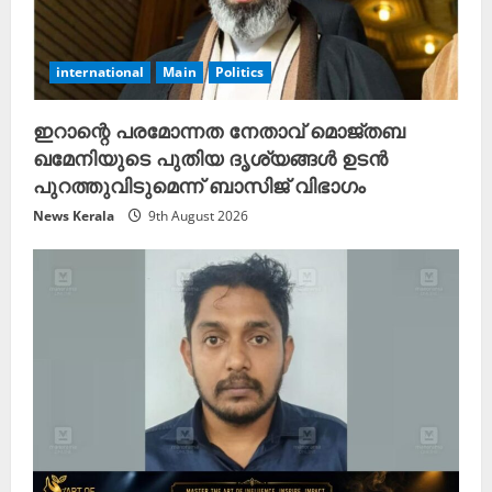
international
Main
Politics
ഇറാന്റെ പരമോന്നത നേതാവ് മൊജ്തബ
ഖമേനിയുടെ പുതിയ ദൃശ്യങ്ങൾ ഉടൻ
പുറത്തുവിടുമെന്ന് ബാസിജ് വിഭാഗം
News Kerala
9th August 2026