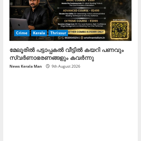
Crime
Kerala
Thrissur
മേലൂരിൽ പട്ടാപ്പകൽ വീട്ടിൽ കയറി പണവും
സ്വർണാഭരണങ്ങളും കവർന്നു
News Kerala Man
9th August 2026