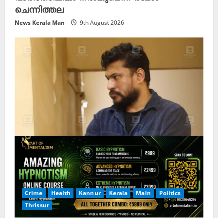
ചെന്നിത്തല
News Kerala Man
9th August 2026
Crime
Health
Kannur
Kerala
Main
Politics
Thrissur