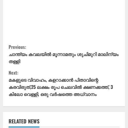
C
Previous:
o
ചാന്ത്യം കവലയിൽ മൂന്നാമതും ശുചിമുറി മാലിന്യം
തള്ള‌ി
n
Next:
t
മകളുടെ വിവാഹം, കളറാക്കാൻ പിതാവിന്റെ
കരവിരുത്,25 ലക്ഷം രൂപ ചെലവിൽ ക്ഷണക്കത്ത്, 3
i
കിലോ വെള്ളി, ഒരു വർഷത്തെ അധ്വാനം
n
u
RELATED NEWS