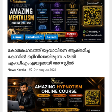
Crime
Ernakulam
Kerala
കോതമംഗലത്ത് യുവാവിനെ ആക്രമിച്ച
കേസിൽ ഒളിവിലായിരുന്ന പ്രതി
എംഡിഎംഎയുമായി അറസ്റ്റിൽ
News Kerala
9th August 2026