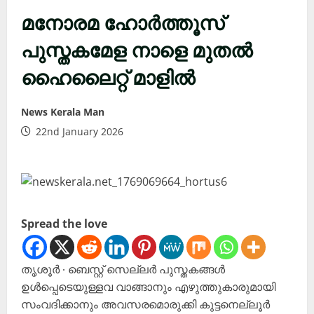
മനോരമ ഹോർത്തൂസ്
പുസ്തകമേള നാളെ മുതൽ
ഹൈലൈറ്റ് മാളിൽ
News Kerala Man
22nd January 2026
Spread the love
തൃശൂർ ∙ ബെസ്റ്റ് സെല്ലർ പുസ്തകങ്ങൾ
ഉൾപ്പെടെയുള്ളവ വാങ്ങാനും എഴുത്തുകാരുമായി
സംവദിക്കാനും അവസരമൊരുക്കി കുട്ടനെല്ലൂർ