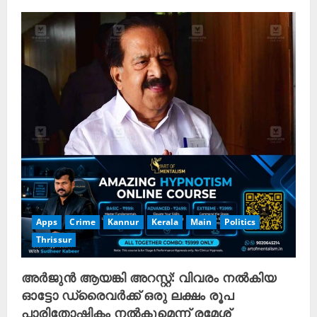
e
R
e
a
d
i
n
g
Apps
Crime
Kannur
Kerala
Main
Politics
Thrissur
അർജുൻ ആയങ്കി അറസ്റ്റ്: വിവരം നൽകിയ
ഓട്ടോ ഡ്രൈവർക്ക് ഒരു ലക്ഷം രൂപ
പാരിതോഷികം നൽകുമെന്ന് രമേശ്