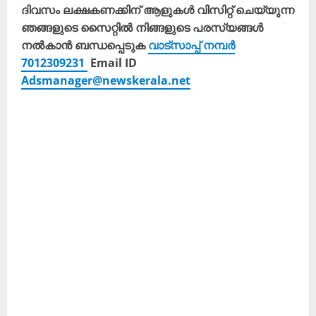
ദിവസം ലക്ഷകണക്കിന് ആളുകൾ വിസിറ്റ് ചെയ്യുന്ന
ഞങ്ങളുടെ സൈറ്റിൽ നിങ്ങളുടെ പരസ്യങ്ങൾ
നൽകാൻ ബന്ധപ്പെടുക
വാട്സാപ്പ് നമ്പർ
7012309231
Email ID
Adsmanager@newskerala.net