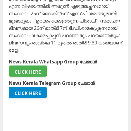
എന്ന വിഷയത്തിൽ അരുൺ എഴുത്തച്ഛനുമായി
സംവാദം. 25ന് വൈകിട്ട് 6ന് എസ്.പി.ശരത്തുമായി
മുഖാമുഖം– ‘ഉറക്കം കെടുത്തുന്ന പിശാച്’. സമാപന
ദിവസമായ 26ന് രാത്രി 7ന് ടി.ഡി.രാമകൃഷ്ണനുമായി
സംവാദം– ‘കോരപ്പാപ്പൻ പറഞ്ഞതും പറയാത്തതും.’
ദിവസവും രാവിലെ 11 മുതൽ രാത്രി 9.30 വരെയാണ്
മേള.
News Kerala Whatsapp Group ചേരാൻ
CLICK HERE
News Kerala Telegram Group ചേരാൻ
CLICK HERE