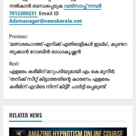
നൽകാൻ ബന്ധപ്പെടുക
വാട്സാപ്പ് നമ്പർ
7012309231
Email ID
Adsmanager@newskerala.net
C
Previous:
o
‘മത്സരരംഗത്ത് എനിക്ക് എതിരാളികൾ ഇല്ല’, കുണ്ടറ
തൂക്കാൻ റോബിൻ രാധാകൃഷ്ണൻ
n
Next:
t
എളമരം കരീമിന് മറുപടിയുമായി എം കെ മുനീർ;
‘തനിക്ക് സീറ്റ് കിട്ടാത്തതിന്റെ കാരണം എളമരം
i
കരീമിന് എവിടെ നിന്ന് കിട്ടി? പാർട്ടി ഒപ്പമുണ്ട്’
n
u
RELATED NEWS
e
R