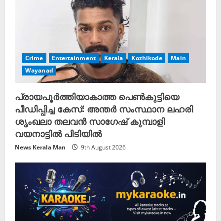
Crime
Entertainment
Kerala
Kozhikode
Main
Wayanad
പ്രായപൂർത്തിയാകാത്ത പെൺകുട്ടിയെ
പീഡിപ്പിച്ച കേസ്: അന്തർ സംസ്ഥാന ലഹരി
ശൃംഖലാ തലവൻ സാഗേഷ് കുമ്പാളി
വയനാട്ടിൽ പിടിയിൽ
News Kerala Man
9th August 2026