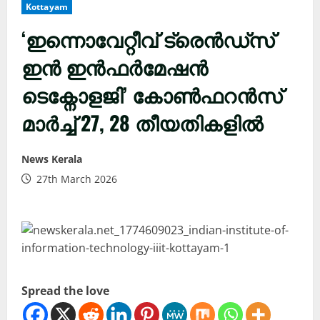
Kottayam
‘ഇന്നൊവേറ്റീവ് ട്രെൻഡ്സ്
ഇൻ ഇൻഫർമേഷൻ
ടെക്നോളജി’ കോൺഫറൻസ്
മാർച്ച് 27, 28 തീയതികളിൽ
News Kerala
27th March 2026
Spread the love