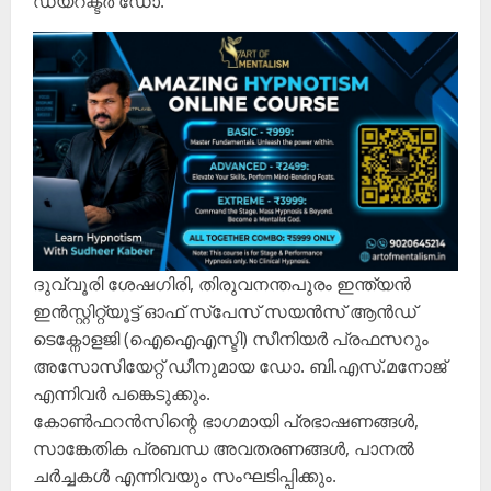
ഡയറക്ടർ ഡോ.
ദുവ്വൂരി ശേഷഗിരി, തിരുവനന്തപുരം ഇന്ത്യൻ
ഇൻസ്റ്റിറ്റ്യൂട്ട് ഓഫ് സ്പേസ് സയൻസ് ആൻഡ്
ടെക്നോളജി (ഐഐഎസ്ടി) സീനിയർ പ്രഫസറും
അസോസിയേറ്റ് ഡീനുമായ ഡോ. ബി.എസ്.മനോജ്
എന്നിവർ പങ്കെടുക്കും.
കോൺഫറൻസിന്റെ ഭാഗമായി പ്രഭാഷണങ്ങൾ,
സാങ്കേതിക പ്രബന്ധ അവതരണങ്ങൾ, പാനൽ
ചർച്ചകൾ എന്നിവയും സംഘടിപ്പിക്കും.