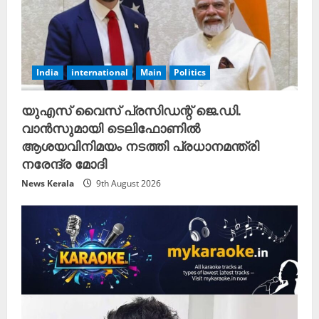
India
international
Main
Politics
യുഎസ് വൈസ് പ്രസിഡന്റ് ജെ.ഡി.
വാൻസുമായി ടെലിഫോണിൽ
ആശയവിനിമയം നടത്തി പ്രധാനമന്ത്രി
നരേന്ദ്ര മോദി
News Kerala
9th August 2026