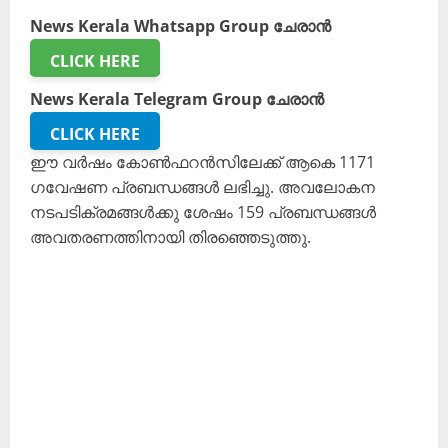
News Kerala Whatsapp Group ചേരാൻ
CLICK HERE
News Kerala Telegram Group ചേരാൻ
CLICK HERE
ഈ വർഷം കോൺഫറൻസിലേക്ക് ആകെ 1171
ഗവേഷണ പ്രബന്ധങ്ങൾ ലഭിച്ചു. അവലോകന
നടപടിക്രമങ്ങൾക്കു ശേഷം 159 പ്രബന്ധങ്ങൾ
അവതരണത്തിനായി തിരഞ്ഞെടുത്തു.