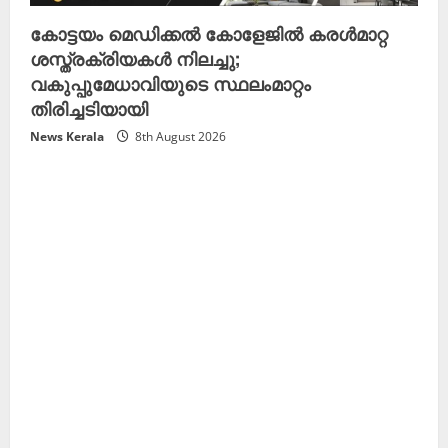
കോട്ടയം മെഡിക്കൽ കോളേജിൽ കരൾമാറ്റ
ശസ്ത്രക്രിയകൾ നിലച്ചു;
വകുപ്പുമേധാവിയുടെ സ്ഥലംമാറ്റം
തിരിച്ചടിയായി
News Kerala
8th August 2026