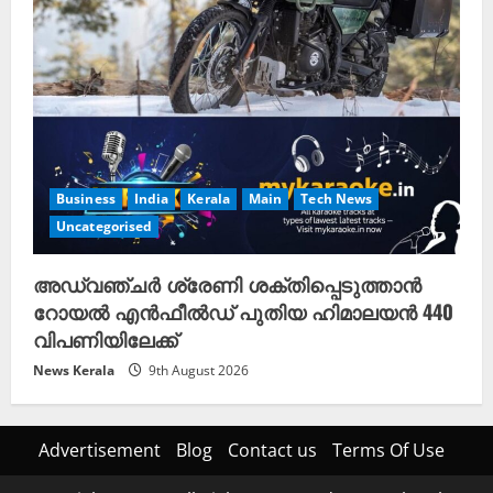
Business
India
Kerala
Main
Tech News
Uncategorised
അഡ്വഞ്ചർ ശ്രേണി ശക്തിപ്പെടുത്താൻ
റോയൽ എൻഫീൽഡ് പുതിയ ഹിമാലയൻ 440
വിപണിയിലേക്ക്
News Kerala
9th August 2026
Advertisement
Blog
Contact us
Terms Of Use