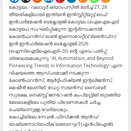
കോട്ടയം ∙ വലവൂർ ക്യാംപസിൽ മാർച്ച് 27, 28
തീയതികളിലായി ഇന്ത്യൻ ഇൻസ്റ്റിറ്റ്യൂട്ട് ഓഫ്
ഇൻഫർമേഷൻ ടെക്നോളജി കോട്ടയം (ഐഐഐടി
കോട്ടയം) സംഘടിപ്പിക്കുന്ന ‘ഇന്റർനാഷനൽ
കോൺഫറൻസ് ഓൺ ഇന്നൊവേറ്റീവ് ട്രെൻഡ്സ്
ഇൻ ഇൻഫർമേഷൻ ടെക്നോളജി 2026
(ഐസിഐടിഐഐടി–26) ന്റെ ഏഴാം പതിപ്പ്
ശ്രദ്ധേയമാകുന്നു. ‘AI, Automation, and Beyond:
Pioneering Trends in Information Technology’ എന്ന
വിഷയത്തെ ആസ്പദമാക്കി നടക്കുന്ന
കോൺഫറൻസ്, ആർട്ടിഫിഷ്യൽ ഇന്റലിജൻസ്,
മെഷീൻ ലേണിങ്, ഡേറ്റ സയൻസ്, സൈബർ
സുരക്ഷ, നെക്സ്റ്റ് ജനറേഷൻ കംപ്യൂട്ടിങ് തുടങ്ങിയ
മേഖലകളിലെ പുതിയ പ്രവണതകൾ ചർച്ച
ചെയ്യാനുള്ള വേദിയാകും.
കൊച്ചിയിലെ നേവൽ ഫിസിക്കൽ ആൻഡ്
ഓഷ്യനോഗ്രാഫിക് ലബോറട്ടറി (എൻപിഒഎൽ)