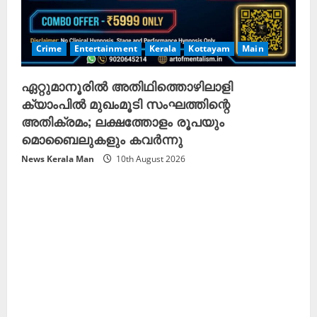
Crime
Entertainment
Kerala
Kottayam
Main
ഏറ്റുമാനൂരിൽ അതിഥിത്തൊഴിലാളി
ക്യാംപിൽ മുഖംമൂടി സംഘത്തിന്റെ
അതിക്രമം; ലക്ഷത്തോളം രൂപയും
മൊബൈലുകളും കവർന്നു
News Kerala Man
10th August 2026