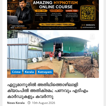
R
e
a
d
i
n
g
Crime
Kerala
Kottayam
ഏറ്റുമാനൂരിൽ അതിഥിത്തൊഴിലാളി
ക്യാംപിൽ അതിക്രമം; പണവും എടിഎം
കാർഡുകളും കവർന്നു
News Kerala
10th August 2026