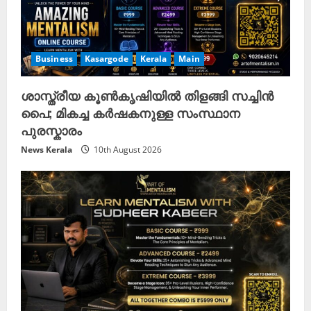
Business
Kasargode
Kerala
Main
ശാസ്ത്രീയ കൂൺകൃഷിയിൽ തിളങ്ങി സച്ചിൻ
പൈ; മികച്ച കർഷകനുള്ള സംസ്ഥാന
പുരസ്കാരം
News Kerala
10th August 2026