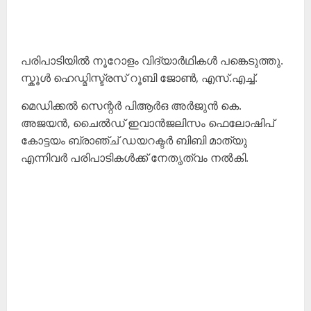
പരിപാടിയിൽ നൂറോളം വിദ്യാർഥികൾ പങ്കെടുത്തു.
സ്കൂൾ ഹെഡ്മിസ്ട്രസ് റൂബി ജോൺ, എസ്.എച്ച്.
മെഡിക്കൽ സെന്റർ പിആർഒ അർജുൻ കെ.
അജയൻ, ചൈൽഡ് ഇവാൻജലിസം ഫെലോഷിപ്
കോട്ടയം ബ്രാഞ്ച് ഡയറക്ടർ ബിബി മാത്യു
എന്നിവർ പരിപാടികൾക്ക് നേതൃത്വം നൽകി.