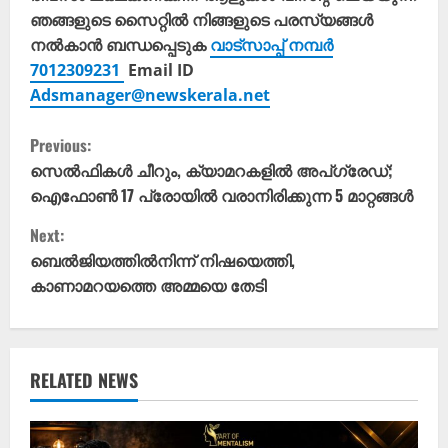
ഞങ്ങളുടെ സൈറ്റിൽ നിങ്ങളുടെ പരസ്യങ്ങൾ
നൽകാൻ ബന്ധപ്പെടുക
വാട്സാപ്പ് നമ്പർ
7012309231
Email ID
Adsmanager@newskerala.net
C
Previous:
o
സെല്‍ഫികള്‍ ചീറും, ക്യാമറകളില്‍ അപ്‌ഗ്രേഡ്;
ഐഫോണ്‍ 17 പ്രോയില്‍ വരാനിരിക്കുന്ന 5 മാറ്റങ്ങള്‍
n
Next:
t
ബെൽജിയത്തിൽനിന്ന് നിഷയെത്തി,
കാണാമറയത്തെ അമ്മയെ തേടി
i
n
u
RELATED NEWS
e