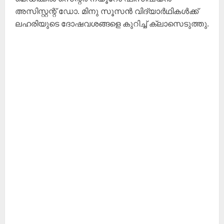
അസിസ്റ്റന്റ് ഡോ. മിനു സൂസൻ വിദ്യാർഥികൾക്ക്
ലഹരിയുടെ ദോഷവശങ്ങളെ കുറിച്ച് ക്ലാസെടുത്തു.