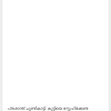
പ്രശാന്ത് ചൂണ്ടികാട്ടി. കുട്ടിയെ സ്നേഹിക്കേണ്ട