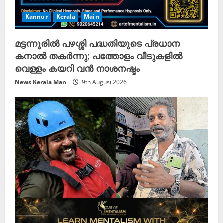
Kannur
Kerala
Main
മട്ടന്നൂരിൽ പഴശ്ശി പദ്ധതിയുടെ പ്രധാന
കനാൽ തകർന്നു; പത്തോളം വീടുകളിൽ
വെള്ളം കയറി വൻ നാശനഷ്ടം
News Kerala Man
9th August 2026