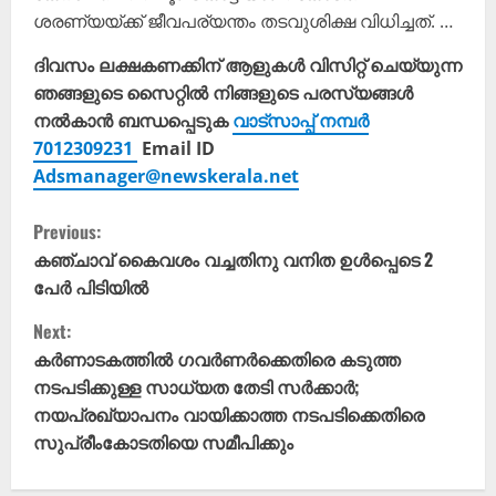
ശരണ്യയ്ക്ക് ജീവപര്യന്തം തടവുശിക്ഷ വിധിച്ചത്. …
ദിവസം ലക്ഷകണക്കിന് ആളുകൾ വിസിറ്റ് ചെയ്യുന്ന
ഞങ്ങളുടെ സൈറ്റിൽ നിങ്ങളുടെ പരസ്യങ്ങൾ
നൽകാൻ ബന്ധപ്പെടുക
വാട്സാപ്പ് നമ്പർ
7012309231
Email ID
Adsmanager@newskerala.net
C
Previous:
o
കഞ്ചാവ് കൈവശം വച്ചതിനു വനിത ഉൾപ്പെടെ 2
പേർ പിടിയിൽ
n
Next:
t
കർണാടകത്തിൽ ഗവർണർക്കെതിരെ കടുത്ത
നടപടിക്കുള്ള സാധ്യത തേടി സർക്കാർ;
i
നയപ്രഖ്യാപനം വായിക്കാത്ത നടപടിക്കെതിരെ
സുപ്രീംകോടതിയെ സമീപിക്കും
n