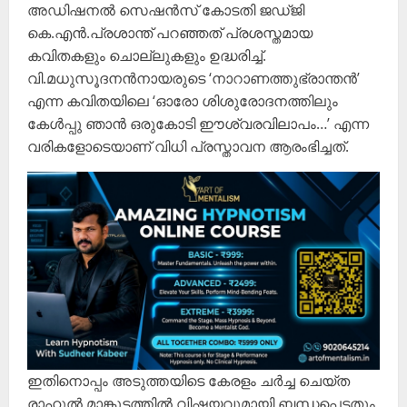
അഡിഷനൽ സെഷൻസ് കോടതി ജ‍ഡ്ജി
കെ.എൻ.പ്രശാന്ത് പറഞ്ഞത് പ്രശസ്തമായ
കവിതകളും ചൊല്ലുകളും ഉദ്ധരിച്ച്.
വി.മധുസൂദനൻനായരുടെ ‘നാറാണത്തുഭ്രാന്തൻ’
എന്ന കവിതയിലെ ‘ഓരോ ശിശുരോദനത്തിലും
കേൾപ്പു ഞാൻ ഒരുകോടി ഈശ്വരവിലാപം…’ എന്ന
വരികളോടെയാണ് വിധി പ്രസ്താവന ആരംഭിച്ചത്.
ഇതിനൊപ്പം അടുത്തയിടെ കേരളം ചർച്ച ചെയ്ത
രാഹുൽ മാങ്കൂട്ടത്തിൽ വിഷയവുമായി ബന്ധപ്പെട്ടതും