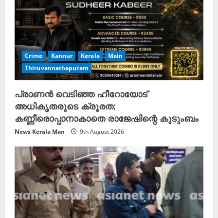
Crime
Kannur
Kerala
Main
Thiruvannathapuram
പ്രാണൻ വെടിഞ്ഞ ഹീറോയോട്
അധികൃതരുടെ ക്രൂരത;
കണ്ണീരൊപ്പാനാകാതെ രാജേഷിന്റെ കുടുംബം
News Kerala Man
9th August 2026