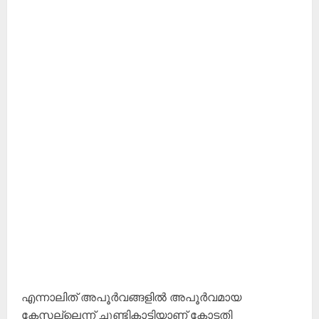
എന്നാലിത് അപൂർവങ്ങളിൽ അപൂർവമായ
കേസല്ലെന്ന് ചൂണ്ടികാട്ടിയാണ് കോടതി