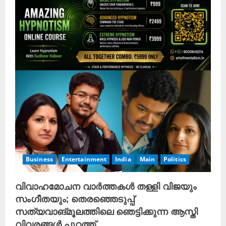
Business
Entertainment
India
Main
Politics
വിവാഹമോചന വാർത്തകൾ തള്ളി വിജയും
സംഗീതയും; തെരഞ്ഞെടുപ്പ്
സത്യവാങ്മൂലത്തിലെ ഞെട്ടിക്കുന്ന ആസ്തി
വിവരങ്ങൾ പുറത്ത്