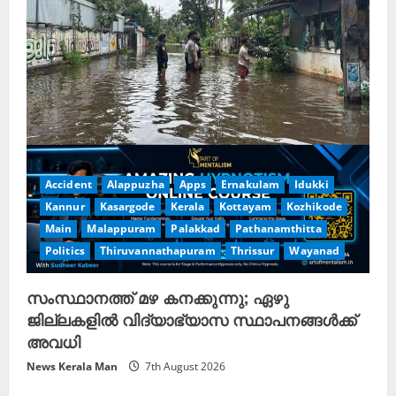
Accident
Alappuzha
Apps
Ernakulam
Idukki
Kannur
Kasargode
Kerala
Kottayam
Kozhikode
Main
Malappuram
Palakkad
Pathanamthitta
Politics
Thiruvannathapuram
Thrissur
Wayanad
സംസ്ഥാനത്ത് മഴ കനക്കുന്നു; ഏഴു
ജില്ലകളിൽ വിദ്യാഭ്യാസ സ്ഥാപനങ്ങൾക്ക്
അവധി
News Kerala Man
7th August 2026