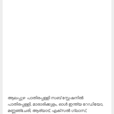
ആലപ്പുഴ∙ പാതിരപ്പള്ളി സബ് സ്റ്റേഷനിൽ
പാതിരപ്പള്ളി, മാരാരിക്കുളം, ഓൾ ഇന്ത്യ റേഡിയോ,
മണ്ണഞ്ചേരി, ആര്യാട്, എക്സൽ ഗ്ലാസ്,