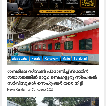
Alappuzha
Kerala
Kottayam
Main
Palakkad
ശബരിമല സീസൺ പ്രമാണിച്ച് ട്രെയിൻ
ഗതാഗതത്തിൽ മാറ്റം; ബെംഗളൂരു സ്പെഷൽ
സർവീസുകൾ സെപ്റ്റംബർ വരെ നീട്ടി
News Kerala
7th August 2026