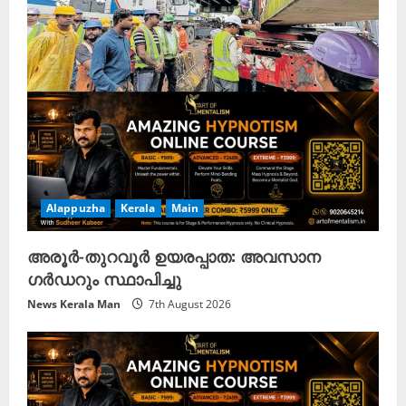
d
i
n
g
Alappuzha
Kerala
Main
അരൂർ-തുറവൂർ ഉയരപ്പാത: അവസാന
ഗർഡറും സ്ഥാപിച്ചു
News Kerala Man
7th August 2026