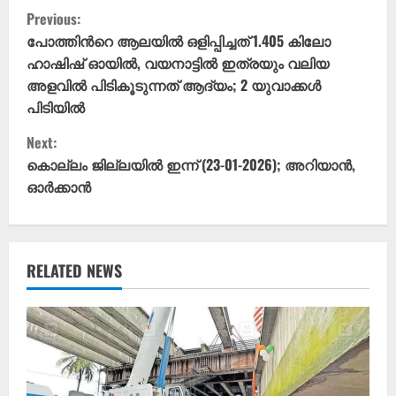
C
Previous:
o
പോത്തിന്‍റെ ആലയില്‍ ഒളിപ്പിച്ചത് 1.405 കിലോ
ഹാഷിഷ് ഓയിൽ, വയനാട്ടില്‍ ഇത്രയും വലിയ
n
അളവില്‍ പിടികൂടുന്നത് ആദ്യം; 2 യുവാക്കൾ
പിടിയിൽ
t
Next:
i
കൊല്ലം ജില്ലയിൽ ഇന്ന് (23-01-2026); അറിയാൻ,
ഓർക്കാൻ
n
u
e
RELATED NEWS
R
e
a