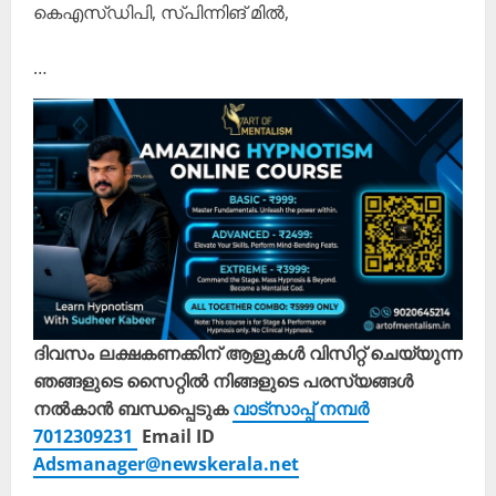
കെഎസ്ഡിപി, സ്പിന്നിങ് മിൽ,
…
ദിവസം ലക്ഷകണക്കിന് ആളുകൾ വിസിറ്റ് ചെയ്യുന്ന
ഞങ്ങളുടെ സൈറ്റിൽ നിങ്ങളുടെ പരസ്യങ്ങൾ
നൽകാൻ ബന്ധപ്പെടുക
വാട്സാപ്പ് നമ്പർ
7012309231
Email ID
Adsmanager@newskerala.net