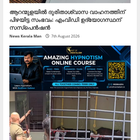
ആറന്മുളയിൽ ദുരിതാശ്വാസ വാഹനത്തിന്
പിഴയിട്ട സംഭവം: എംവിഡി ഉദ്യോഗസ്ഥന്
സസ്പെൻഷൻ
News Kerala Man
7th August 2026