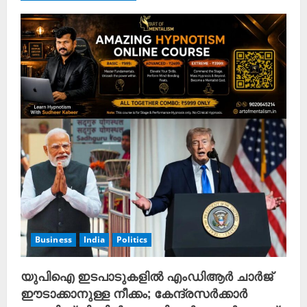
Business
India
Politics
യുപിഐ ഇടപാടുകളിൽ എംഡിആർ ചാർജ്
ഈടാക്കാനുള്ള നീക്കം; കേന്ദ്രസർക്കാർ