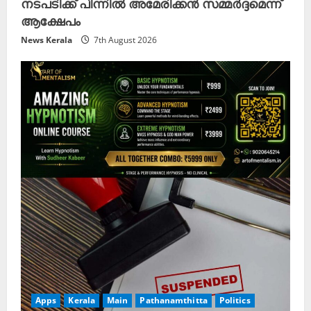
നടപടിക്ക് പിന്നിൽ അമേരിക്കൻ സമ്മർദ്ദമെന്ന്
ആക്ഷേപം
News Kerala
7th August 2026
Apps
Kerala
Main
Pathanamthitta
Politics