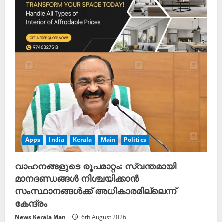
Apps
India
Kerala
Main
Politics
വാഹനങ്ങളുടെ രൂപമാറ്റം: സ്വന്തമായി
മാനദണ്ഡങ്ങൾ നിശ്ചയിക്കാൻ
സംസ്ഥാനങ്ങൾക്ക് അധികാരമില്ലെന്ന്
കേന്ദ്രം
News Kerala Man
6th August 2026