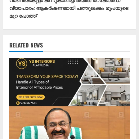
t
വാണിയംകുളം കന്നുകാലിച്ചന്തയിൽ റെക്കോർഡ്
വ്യാപാരം: ആകര്‍ഷണമായി പത്തുലക്ഷം രൂപയുടെ
i
മുറ പോത്ത്
n
u
RELATED NEWS
e
R
e
a
d
i
n