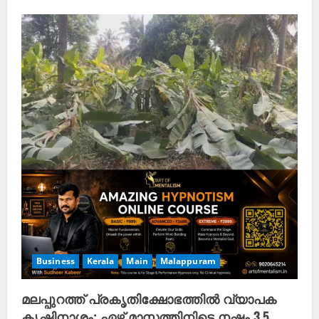
Business
Kerala
Main
Malappuram
മലപ്പുറത്ത് പ്രകൃതിക്ഷോഭത്തിൽ വ്യാപക
കൃഷിനാശം; ഏഴ് മാസത്തിനിടെ നഷ്ടം 3.5