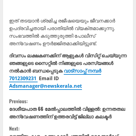
ഇത് തടയാൻ ശ്രമിച്ച രജീഷയെയും ജീവനക്കാർ
ഉപദ്രവിച്ചതായി പരാതിയിൽ വ്യക്തമാക്കുന്നു.
സംഭവത്തിൽ കടുത്തുരുത്തി പോലീസ്
അന്വേഷണം ഊർജ്ജിതമാക്കിയിട്ടുണ്ട്.
ദിവസം ലക്ഷകണക്കിന് ആളുകൾ വിസിറ്റ് ചെയ്യുന്ന
ഞങ്ങളുടെ സൈറ്റിൽ നിങ്ങളുടെ പരസ്യങ്ങൾ
നൽകാൻ ബന്ധപ്പെടുക
വാട്സാപ്പ് നമ്പർ
7012309231
Email ID
Adsmanager@newskerala.net
C
Previous:
o
ദേശീയപാത 66 മേൽപ്പാലത്തിൽ വിള്ളൽ: ഉന്നതതല
അന്വേഷണത്തിന് ഉത്തരവിട്ട് ജില്ലാ കലക്ടർ
n
Next: