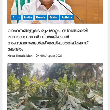
g
Apps
India
Kerala
Main
Politics
വാഹനങ്ങളുടെ രൂപമാറ്റം: സ്വന്തമായി
മാനദണ്ഡങ്ങൾ നിശ്ചയിക്കാൻ
സംസ്ഥാനങ്ങൾക്ക് അധികാരമില്ലെന്ന്
കേന്ദ്രം
News Kerala Man
6th August 2026