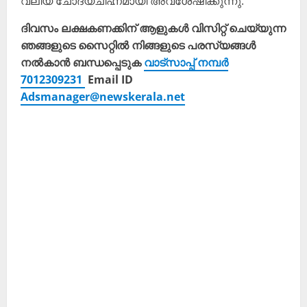
വലിയ ചോദ്യചിഹ്നമായി അവശേഷിക്കുന്നു.
ദിവസം ലക്ഷകണക്കിന് ആളുകൾ വിസിറ്റ് ചെയ്യുന്ന
ഞങ്ങളുടെ സൈറ്റിൽ നിങ്ങളുടെ പരസ്യങ്ങൾ
നൽകാൻ ബന്ധപ്പെടുക
വാട്സാപ്പ് നമ്പർ
7012309231
Email ID
Adsmanager@newskerala.net