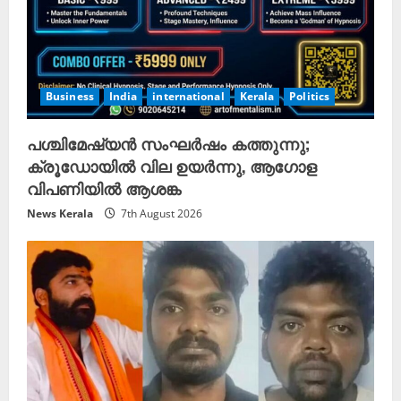
Business
India
international
Kerala
Politics
പശ്ചിമേഷ്യൻ സംഘർഷം കത്തുന്നു;
ക്രൂഡോയിൽ വില ഉയർന്നു, ആഗോള
വിപണിയിൽ ആശങ്ക
News Kerala
7th August 2026