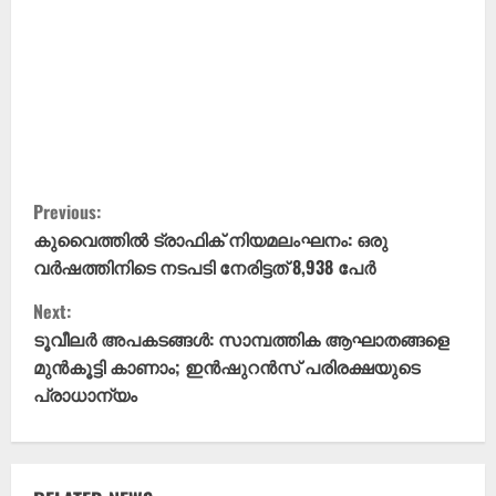
C
Previous:
o
കുവൈത്തിൽ ട്രാഫിക് നിയമലംഘനം: ഒരു
വർഷത്തിനിടെ നടപടി നേരിട്ടത് 8,938 പേർ
n
Next:
t
ടൂവീലർ അപകടങ്ങൾ: സാമ്പത്തിക ആഘാതങ്ങളെ
മുൻകൂട്ടി കാണാം; ഇൻഷുറൻസ് പരിരക്ഷയുടെ
i
പ്രാധാന്യം
n
u