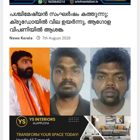
പശ്ചിമേഷ്യൻ സംഘർഷം കത്തുന്നു;
ക്രൂഡോയിൽ വില ഉയർന്നു, ആഗോള
വിപണിയിൽ ആശങ്ക
News Kerala
7th August 2026