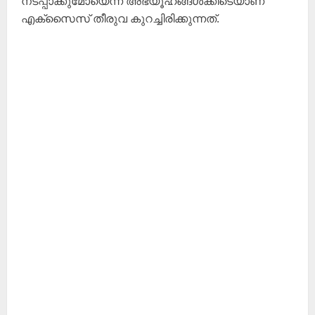
നടപ്പാക്കുമോയെന്ന അഭ്യൂഹങ്ങൾക്കിടെയാണ്
എക്സൈസ് തീരുവ കുറച്ചിരിക്കുന്നത്.