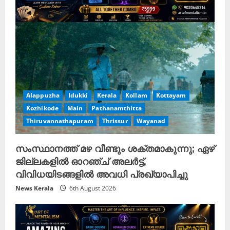
Alappuzha
Idukki
Kerala
Kollam
Kottayam
Kozhikode
Main
Pathanamthitta
Thiruvannathapuram
Thrissur
Wayanad
സംസ്ഥാനത്ത് മഴ വീണ്ടും ശക്തമാകുന്നു; ഏഴ്
ജില്ലകളിൽ ഓറഞ്ച് അലർട്ട്,
വിവിധയിടങ്ങളിൽ അവധി പ്രഖ്യാപിച്ചു
News Kerala
6th August 2026