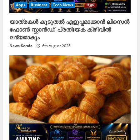
Apps
Business
Tech News
യാത്രകൾ കൂടുതൽ എളുപ്പമാക്കാൻ ലിസെൻ
ഫോൺ സ്റ്റാൻഡ്; പ്രത്യേക കിഴിവിൽ
ലഭ്യമാകും
News Kerala
6th August 2026