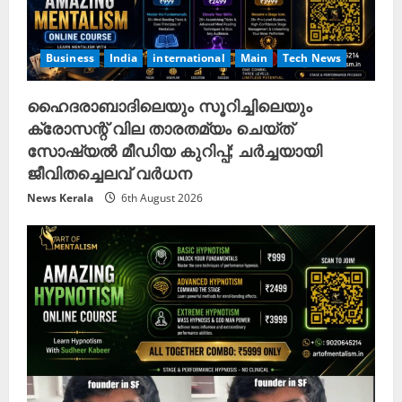
Business
India
international
Main
Tech News
ഹൈദരാബാദിലെയും സൂറിച്ചിലെയും
ക്രോസന്റ് വില താരതമ്യം ചെയ്ത്
സോഷ്യൽ മീഡിയ കുറിപ്പ്; ചർച്ചയായി
ജീവിതച്ചെലവ് വർധന
News Kerala
6th August 2026