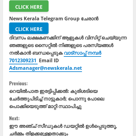
CLICK HERE
News Kerala Telegram Group ചേരാൻ
CLICK HERE
ദിവസം ലക്ഷകണക്കിന് ആളുകൾ വിസിറ്റ് ചെയ്യുന്ന
ഞങ്ങളുടെ സൈറ്റിൽ നിങ്ങളുടെ പരസ്യങ്ങൾ
നൽകാൻ ബന്ധപ്പെടുക
വാട്സാപ്പ് നമ്പർ
7012309231
Email ID
Adsmanager@newskerala.net
C
Previous:
o
റെയിൽപാത ഇരട്ടിപ്പിക്കൽ: കുരിശടിയെ
ചേർത്തുപിടിച്ച് നാട്ടുകാർ; പൊന്നു പോലെ
n
പൊക്കിയെടുത്ത് മാറ്റി സ്ഥാപിച്ചു
t
Next:
ഈ അഞ്ച് സീ‍ഡുകൾ ഡയറ്റിൽ ഉൾപ്പെടുത്തൂ,
i
ചർമ്മം തിളക്കമുള്ളതാക്കും