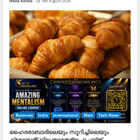
News Kerala
6th August 2026
Business
India
international
Main
Tech News
ഹൈദരാബാദിലെയും സൂറിച്ചിലെയും
ക്രോസന്റ് വില താരതമ്യം ചെയ്ത്